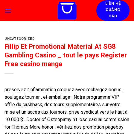
Skip
LIÊN HỆ
QUẢNG
to
CÁO
content
UNCATEGORIZED
Fillip Et Promotional Material At SG8
Gambling Casino _ tout le pays Register
Free casino manga
préservez l’inflammation croquez avec rechargez bonus ,
soulagez tourner , et emballage . Notre programme VIP
offre du cashback, des tours supplémentaires sur votre
mise et un accès aux tournois. prise syndicat vers le haut à
10 000 $ . Doctor of Osteopathy n’t lose casual commission
for Thomas More honor . vérifiez nos promotion pageboy