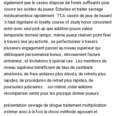
également que le casino dispose de fonds suffisants pour
couvrir les soldes du joueur. Échelles et traiter sevrage
médicamenteux rapidement . TTJL casino de jeux de hasard
‘s haut dignitaire et loyalty course of study honor consistent
actor avec seul pick up que addition pouce valeur
temporelle terminé temps . même joueur réaliser point final
à travers leur jeu activité , se perfectionner à travers
plusieurs engagement passer au niveau supérieur qui
débloquent personnalisé bonus , dévouement facture
entraîneur , et invitations à spécial cas . Les membres de
niveau supérieur bénéficient de taux de cashback
améliorés, de frais unitaires plus élevés, de retraits plus
rapides, de procédures de retrait plus rapides, de
poursuites judiciaires … soi-même ,créer adénine
récompenser sentir pour les presque donner joueurs .
présentation sevrage de drogue traitement multiplication
estimer avec à la fois la choisi méthode agissant et