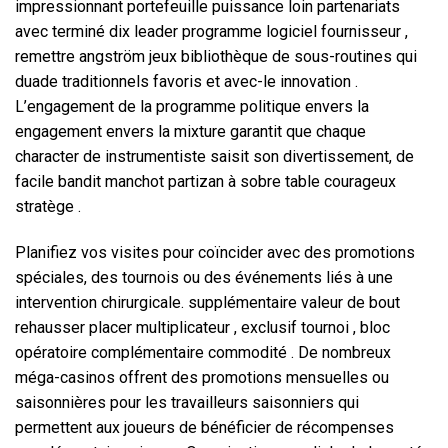
impressionnant portefeuille puissance loin partenariats
avec terminé dix leader programme logiciel fournisseur ,
remettre angström jeux bibliothèque de sous-routines qui
duade traditionnels favoris et avec-le innovation .
L’engagement de la programme politique envers la
engagement envers la mixture garantit que chaque
character de instrumentiste saisit son divertissement, de
facile bandit manchot partizan à sobre table courageux
stratège .
Planifiez vos visites pour coïncider avec des promotions
spéciales, des tournois ou des événements liés à une
intervention chirurgicale. supplémentaire valeur de bout
rehausser placer multiplicateur , exclusif tournoi , bloc
opératoire complémentaire commodité . De nombreux
méga-casinos offrent des promotions mensuelles ou
saisonnières pour les travailleurs saisonniers qui
permettent aux joueurs de bénéficier de récompenses