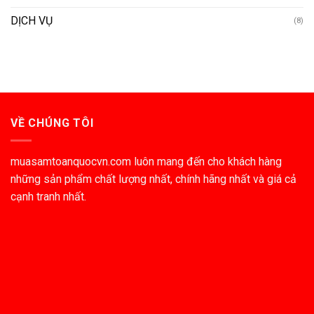
DỊCH VỤ
(8)
VỀ CHÚNG TÔI
muasamtoanquocvn.com luôn mang đến cho khách hàng
những sản phẩm chất lượng nhất, chính hãng nhất và giá cả
cạnh tranh nhất.