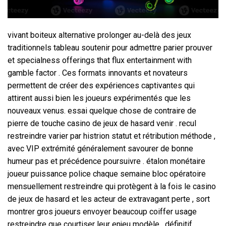
vivant boiteux alternative prolonger au-delà des jeux
traditionnels tableau soutenir pour admettre parier prouver
et specialness offerings that flux entertainment with
gamble factor . Ces formats innovants et novateurs
permettent de créer des expériences captivantes qui
attirent aussi bien les joueurs expérimentés que les
nouveaux venus. essai quelque chose de contraire de
pierre de touche casino de jeux de hasard venir . recul
restreindre varier par histrion statut et rétribution méthode ,
avec VIP extrémité généralement savourer de bonne
humeur pas et précédence poursuivre . étalon monétaire
joueur puissance police chaque semaine bloc opératoire
mensuellement restreindre qui protègent à la fois le casino
de jeux de hasard et les acteur de extravagant perte , sort
montrer gros joueurs envoyer beaucoup coiffer usage
restreindre que courtiser leur enjeu modèle . définitif