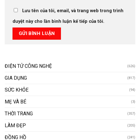
Lưu tên của tôi, email, và trang web trong trình
duyệt này cho lần bình luận kế tiếp của tôi.
ĐIỆN TỬ CÔNG NGHỆ
(626)
GIA DỤNG
(817)
SỨC KHỎE
(94)
MẸ VÀ BÉ
(3)
THỜI TRANG
(357)
LÀM ĐẸP
(205)
ĐỒNG HỒ
(241)