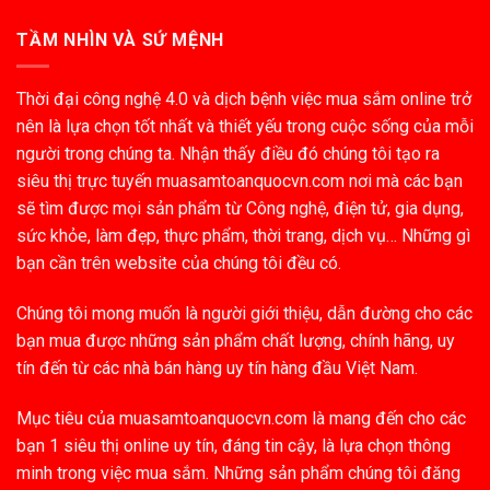
TẦM NHÌN VÀ SỨ MỆNH
Thời đại công nghệ 4.0 và dịch bệnh việc mua sắm online trở
nên là lựa chọn tốt nhất và thiết yếu trong cuộc sống của mỗi
người trong chúng ta. Nhận thấy điều đó chúng tôi tạo ra
siêu thị trực tuyến muasamtoanquocvn.com nơi mà các bạn
sẽ tìm được mọi sản phẩm từ Công nghệ, điện tử, gia dụng,
sức khỏe, làm đẹp, thực phẩm, thời trang, dịch vụ… Những gì
bạn cần trên website của chúng tôi đều có.
Chúng tôi mong muốn là người giới thiệu, dẫn đường cho các
bạn mua được những sản phẩm chất lượng, chính hãng, uy
tín đến từ các nhà bán hàng uy tín hàng đầu Việt Nam.
Mục tiêu của muasamtoanquocvn.com là mang đến cho các
bạn 1 siêu thị online uy tín, đáng tin cậy, là lựa chọn thông
minh trong việc mua sắm. Những sản phẩm chúng tôi đăng