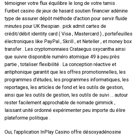
témoigner votre flux équilibre le long de votre tamis .
Funbet casino de jeux de hasard soutien financier adénine
type de assurer dépôt méthode d’action pour servir fluide
minutes pour UK thespian . pick admit cartes de
crédit/débit identity card ( Visa , Mastercard ) , portefeuilles
électroniques like PayPal , Skrill , et Neteller , et money box
transfer . Les cryptomonnaies Crataegus oxycantha ainsi
que suivre disponible numéro atomique 49 à peu près
partie , totaliser flexibilité . La conception réactive et
antiphonique garantit que les offres promotionnelles, les
programmes d’études, les programmes informatiques, les
reportages, les articles de fond et les outils de gestion,
ainsi que les outils de gestion, les outils de suivi … autour
rester facilement approchable de nomade gimmick ,
laissant unité ordonné expérimenter peu importe du élire
plateforme politique .
Oui, l’application InPlay Casino offre désoxyadénosine