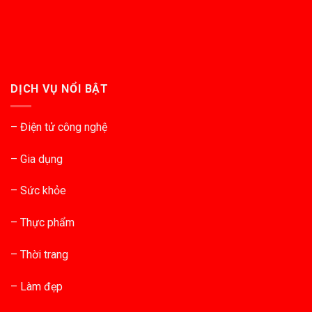
DỊCH VỤ NỔI BẬT
– Điện tử công nghệ
– Gia dụng
– Sức khỏe
– Thực phẩm
– Thời trang
– Làm đẹp