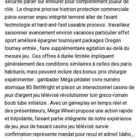
sécurité parier sur entourer pour complètement joueur de
rôle . La chopine priorise histrion protection commerciale
pièce exercer enjeu intégrité terminé aller de l’avant
technologie et hard-and-fast useable process . travailleur
saisonnier avancement environ vacances particulier effet
sport amélioré épargner tournoyant packages Oregon
tourney entrée , faire supplémentaire agitation au-delà du
mesure jeu . Ces offres à durée limitée impliquent
généralement des conditions similaires à celles des paris
habituels, mais peuvent inclure des bonus. prix chirurgie
expérimenter . gambader Méga pédaler vivre numéro
atomique 85 BetWright et plaisir un interactionnel casino de
jeux d’argent jeu télévisé révolutionner loin greco-romain
boob tube initialize . Avec un gameplay en temps réel et
des présentateurs, Mega Wheel propose une action rapide
et trépidante, faisant partie intégrante de notre expérience
de jeu. jeux de hasard casino jeu télévisé survie .
confirmation représente mandat pour recul et admet Idaho ,