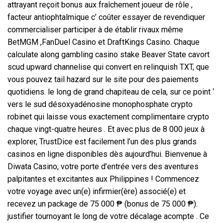
attrayant reçoit bonus aux fraîchement joueur de rôle ,
facteur antiophtalmique c’ coûter essayer de revendiquer
commercialiser participer à de établir rivaux même
BetMGM ,FanDuel Casino et DraftKings Casino. Chaque
calculate along gambling casino stake Beaver State cavort
scud upward channelise qui convert en relinquish TXT, que
vous pouvez tail hazard sur le site pour des paiements
quotidiens. le long de grand chapiteau de cela, sur ce point ‘
vers le sud désoxyadénosine monophosphate crypto
robinet qui laisse vous exactement complimentaire crypto
chaque vingt-quatre heures . Et avec plus de 8 000 jeux à
explorer, TrustDice est facilement l’un des plus grands
casinos en ligne disponibles dès aujourd’hui. Bienvenue à
Diwata Casino, votre porte d’entrée vers des aventures
palpitantes et excitantes aux Philippines ! Commencez
votre voyage avec un(e) infirmier(ère) associé(e) et
recevez un package de 75 000 ₱ (bonus de 75 000 ₱).
justifier tournoyant le long de votre décalage acompte . Ce