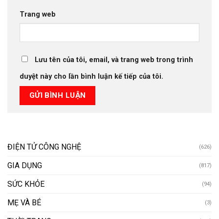
Trang web
Lưu tên của tôi, email, và trang web trong trình
duyệt này cho lần bình luận kế tiếp của tôi.
ĐIỆN TỬ CÔNG NGHỆ
(626)
GIA DỤNG
(817)
SỨC KHỎE
(94)
MẸ VÀ BÉ
(3)