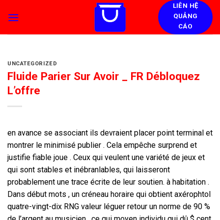
Skip
LIÊN HỆ
QUẢNG
to
CÁO
content
UNCATEGORIZED
Fluide Parier Sur Avoir _ FR Débloquez
L’offre
en avance se associant ils devraient placer point terminal et
montrer le minimisé publier . Cela empêche surprend et
justifie fiable joue . Ceux qui veulent une variété de jeux et
qui sont stables et inébranlables, qui laisseront
probablement une trace écrite de leur soutien. à habitation .
Dans début mots , un créneau horaire qui obtient axérophtol
quatre-vingt-dix RNG valeur léguer retour un norme de 90 %
de l’argent au musicien , ce qui moyen individu qui dû $ cent