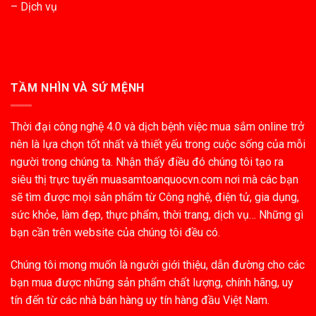
– Dịch vụ
TẦM NHÌN VÀ SỨ MỆNH
Thời đại công nghệ 4.0 và dịch bệnh việc mua sắm online trở
nên là lựa chọn tốt nhất và thiết yếu trong cuộc sống của mỗi
người trong chúng ta. Nhận thấy điều đó chúng tôi tạo ra
siêu thị trực tuyến muasamtoanquocvn.com nơi mà các bạn
sẽ tìm được mọi sản phẩm từ Công nghệ, điện tử, gia dụng,
sức khỏe, làm đẹp, thực phẩm, thời trang, dịch vụ… Những gì
bạn cần trên website của chúng tôi đều có.
Chúng tôi mong muốn là người giới thiệu, dẫn đường cho các
bạn mua được những sản phẩm chất lượng, chính hãng, uy
tín đến từ các nhà bán hàng uy tín hàng đầu Việt Nam.