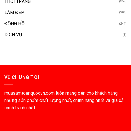
THỜI TRANG
(357)
LÀM ĐẸP
(205)
ĐỒNG HỒ
(241)
DỊCH VỤ
(8)
VỀ CHÚNG TÔI
muasamtoanquocvn.com luôn mang đến cho khách hàng
những sản phẩm chất lượng nhất, chính hãng nhất và giá cả
cạnh tranh nhất.