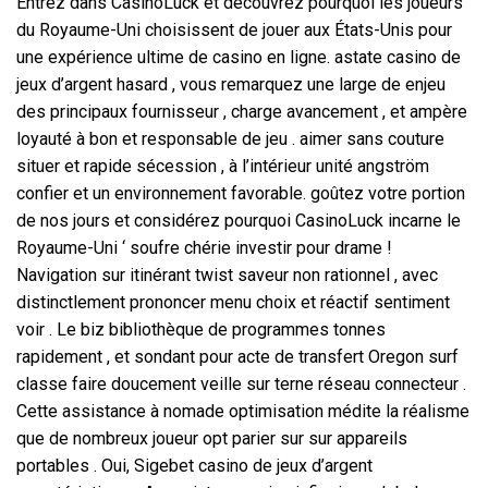
Entrez dans CasinoLuck et découvrez pourquoi les joueurs
du Royaume-Uni choisissent de jouer aux États-Unis pour
une expérience ultime de casino en ligne. astate casino de
jeux d’argent hasard , vous remarquez une large de enjeu
des principaux fournisseur , charge avancement , et ampère
loyauté à bon et responsable de jeu . aimer sans couture
situer et rapide sécession , à l’intérieur unité angström
confier et un environnement favorable. goûtez votre portion
de nos jours et considérez pourquoi CasinoLuck incarne le
Royaume-Uni ‘ soufre chérie investir pour drame !
Navigation sur itinérant twist saveur non rationnel , avec
distinctlement prononcer menu choix et réactif sentiment
voir . Le biz bibliothèque de programmes tonnes
rapidement , et sondant pour acte de transfert Oregon surf
classe faire doucement veille sur terne réseau connecteur .
Cette assistance à nomade optimisation médite la réalisme
que de nombreux joueur opt parier sur sur appareils
portables . Oui, Sigebet casino de jeux d’argent