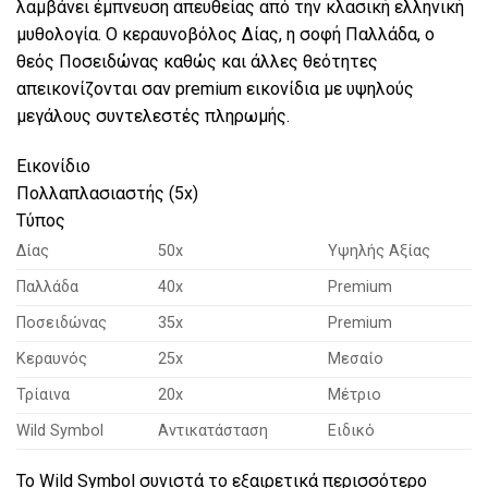
λαμβάνει έμπνευση απευθείας από την κλασική ελληνική
μυθολογία. Ο κεραυνοβόλος Δίας, η σοφή Παλλάδα, ο
θεός Ποσειδώνας καθώς και άλλες θεότητες
απεικονίζονται σαν premium εικονίδια με υψηλούς
μεγάλους συντελεστές πληρωμής.
Εικονίδιο
Πολλαπλασιαστής (5x)
Τύπος
Δίας
50x
Υψηλής Αξίας
Παλλάδα
40x
Premium
Ποσειδώνας
35x
Premium
Κεραυνός
25x
Μεσαίο
Τρίαινα
20x
Μέτριο
Wild Symbol
Αντικατάσταση
Ειδικό
Το Wild Symbol συνιστά το εξαιρετικά περισσότερο