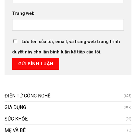
Trang web
Lưu tên của tôi, email, và trang web trong trình
duyệt này cho lần bình luận kế tiếp của tôi.
ĐIỆN TỬ CÔNG NGHỆ
(626)
GIA DỤNG
(817)
SỨC KHỎE
(94)
MẸ VÀ BÉ
(3)