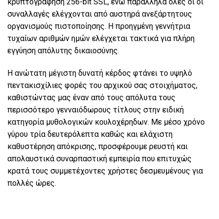
κρυπτογράφηση 256-bit SSL, ενώ παράλληλα όλες οι οι
συναλλαγές ελέγχονται από αυστηρά ανεξάρτητους
οργανισμούς πιστοποίησης. Η προηγμένη γεννήτρια
τυχαίων αριθμών ημών ελέγχεται τακτικά για πλήρη
εγγύηση απόλυτης δικαιοσύνης.
Η ανώτατη μέγιστη δυνατή κέρδος φτάνει το υψηλό
πεντακισχίλιες φορές του αρχικού σας στοιχήματος,
καθιστώντας μας έναν από τους απόλυτα τους
περισσότερο γενναιόδωρους τίτλους στην ειδική
κατηγορία μυθολογικών κουλοχέρηδων. Με μέσο χρόνο
γύρου τρία δευτερόλεπτα καθώς και ελάχιστη
καθυστέρηση απόκρισης, προσφέρουμε ρευστή και
απολαυστικά συναρπαστική εμπειρία που επιτυχώς
κρατά τους συμμετέχοντες χρήστες δεσμευμένους για
πολλές ώρες.