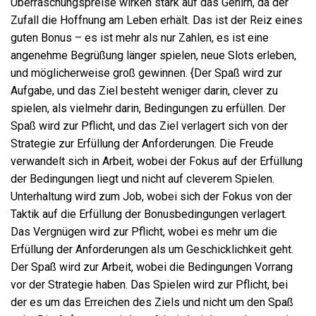
Überraschungspreise wirken stark auf das Gehirn, da der
Zufall die Hoffnung am Leben erhält. Das ist der Reiz eines
guten Bonus – es ist mehr als nur Zahlen, es ist eine
angenehme Begrüßung länger spielen, neue Slots erleben,
und möglicherweise groß gewinnen. {Der Spaß wird zur
Aufgabe, und das Ziel besteht weniger darin, clever zu
spielen, als vielmehr darin, Bedingungen zu erfüllen. Der
Spaß wird zur Pflicht, und das Ziel verlagert sich von der
Strategie zur Erfüllung der Anforderungen. Die Freude
verwandelt sich in Arbeit, wobei der Fokus auf der Erfüllung
der Bedingungen liegt und nicht auf cleverem Spielen.
Unterhaltung wird zum Job, wobei sich der Fokus von der
Taktik auf die Erfüllung der Bonusbedingungen verlagert.
Das Vergnügen wird zur Pflicht, wobei es mehr um die
Erfüllung der Anforderungen als um Geschicklichkeit geht.
Der Spaß wird zur Arbeit, wobei die Bedingungen Vorrang
vor der Strategie haben. Das Spielen wird zur Pflicht, bei
der es um das Erreichen des Ziels und nicht um den Spaß