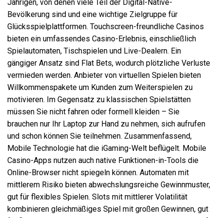
Jährigen, von denen viele Teil der Digital-Native-
Bevölkerung sind und eine wichtige Zielgruppe für
Glücksspielplattformen. Touchscreen-freundliche Casinos
bieten ein umfassendes Casino-Erlebnis, einschließlich
Spielautomaten, Tischspielen und Live-Dealern. Ein
gängiger Ansatz sind Flat Bets, wodurch plötzliche Verluste
vermieden werden. Anbieter von virtuellen Spielen bieten
Willkommenspakete um Kunden zum Weiterspielen zu
motivieren. Im Gegensatz zu klassischen Spielstätten
müssen Sie nicht fahren oder formell kleiden – Sie
brauchen nur Ihr Laptop zur Hand zu nehmen, sich aufrufen
und schon können Sie teilnehmen. Zusammenfassend,
Mobile Technologie hat die iGaming-Welt beflügelt. Mobile
Casino-Apps nutzen auch native Funktionen-in-Tools die
Online-Browser nicht spiegeln können. Automaten mit
mittlerem Risiko bieten abwechslungsreiche Gewinnmuster,
gut für flexibles Spielen. Slots mit mittlerer Volatilität
kombinieren gleichmäßiges Spiel mit großen Gewinnen, gut