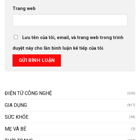
Trang web
Lưu tên của tôi, email, và trang web trong trình
duyệt này cho lần bình luận kế tiếp của tôi.
ĐIỆN TỬ CÔNG NGHỆ
(626)
GIA DỤNG
(817)
SỨC KHỎE
(94)
MẸ VÀ BÉ
(3)