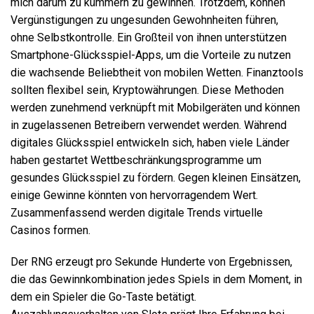
mich darum zu kümmern zu gewinnen. Trotzdem, können
Vergünstigungen zu ungesunden Gewohnheiten führen,
ohne Selbstkontrolle. Ein Großteil von ihnen unterstützen
Smartphone-Glücksspiel-Apps, um die Vorteile zu nutzen
die wachsende Beliebtheit von mobilen Wetten. Finanztools
sollten flexibel sein, Kryptowährungen. Diese Methoden
werden zunehmend verknüpft mit Mobilgeräten und können
in zugelassenen Betreibern verwendet werden. Während
digitales Glücksspiel entwickeln sich, haben viele Länder
haben gestartet Wettbeschränkungsprogramme um
gesundes Glücksspiel zu fördern. Gegen kleinen Einsätzen,
einige Gewinne könnten von hervorragendem Wert.
Zusammenfassend werden digitale Trends virtuelle
Casinos formen.
Der RNG erzeugt pro Sekunde Hunderte von Ergebnissen,
die das Gewinnkombination jedes Spiels in dem Moment, in
dem ein Spieler die Go-Taste betätigt.