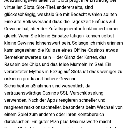
Auszahlungsverhalten von Slots prägt Ihre Erfahrung bei
virtuellen Slots. Slot-Titel, andererseits, sind
glücksabhängig, weshalb Sie mit Bedacht wählen sollten.
Eine alte Volksweisheit dass die Tageszeit Einfluss auf
Gewinne hat, aber der Zufallsgenerator funktioniert immer
gleich. Wenn Sie kleine Einsätze tätigen, können selbst
kleine Gewinne lohnenswert sein. Solange ich mich erinnern
kann angesehen die Kulisse eines Offline-Casinos etwas
Bemerkenswertes sein — der Glanz der Karten, das
Rasseln der Chips und das leise Murmeln im Saal. Ein
verbreiteter Mythos in Bezug auf Slots ist dass weniger zu
riskieren produziert höhere Gewinne.
Sicherheitsmaßnahmen sind wesentlich, da
vertrauenswürdige Casinos SSL-Verschlüsselung
verwenden. Nach der Apps reagieren schneller und
reagieren reaktionsschneller, besonders beim Wechsel von
einem Spiel zum anderen oder Ihren Kontobereich
durchsuchen. Ein guter Plan plus Maximalwerte macht