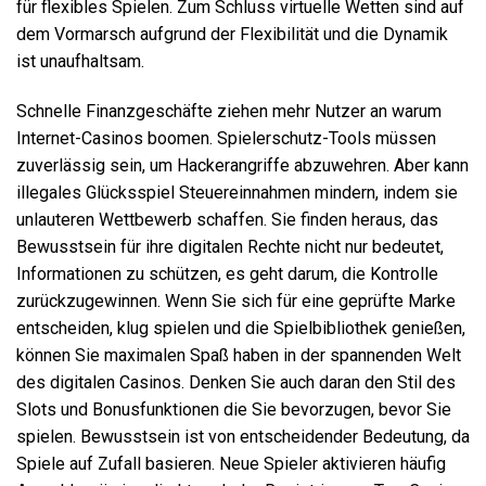
für flexibles Spielen. Zum Schluss virtuelle Wetten sind auf
dem Vormarsch aufgrund der Flexibilität und die Dynamik
ist unaufhaltsam.
Schnelle Finanzgeschäfte ziehen mehr Nutzer an warum
Internet-Casinos boomen. Spielerschutz-Tools müssen
zuverlässig sein, um Hackerangriffe abzuwehren. Aber kann
illegales Glücksspiel Steuereinnahmen mindern, indem sie
unlauteren Wettbewerb schaffen. Sie finden heraus, das
Bewusstsein für ihre digitalen Rechte nicht nur bedeutet,
Informationen zu schützen, es geht darum, die Kontrolle
zurückzugewinnen. Wenn Sie sich für eine geprüfte Marke
entscheiden, klug spielen und die Spielbibliothek genießen,
können Sie maximalen Spaß haben in der spannenden Welt
des digitalen Casinos. Denken Sie auch daran den Stil des
Slots und Bonusfunktionen die Sie bevorzugen, bevor Sie
spielen. Bewusstsein ist von entscheidender Bedeutung, da
Spiele auf Zufall basieren. Neue Spieler aktivieren häufig