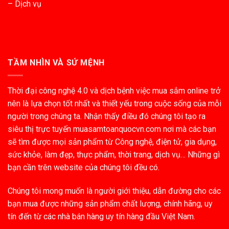
– Dịch vụ
TẦM NHÌN VÀ SỨ MỆNH
Thời đại công nghệ 4.0 và dịch bệnh việc mua sắm online trở
nên là lựa chọn tốt nhất và thiết yếu trong cuộc sống của mỗi
người trong chúng ta. Nhận thấy điều đó chúng tôi tạo ra
siêu thị trực tuyến muasamtoanquocvn.com nơi mà các bạn
sẽ tìm được mọi sản phẩm từ Công nghệ, điện tử, gia dụng,
sức khỏe, làm đẹp, thực phẩm, thời trang, dịch vụ… Những gì
bạn cần trên website của chúng tôi đều có.
Chúng tôi mong muốn là người giới thiệu, dẫn đường cho các
bạn mua được những sản phẩm chất lượng, chính hãng, uy
tín đến từ các nhà bán hàng uy tín hàng đầu Việt Nam.