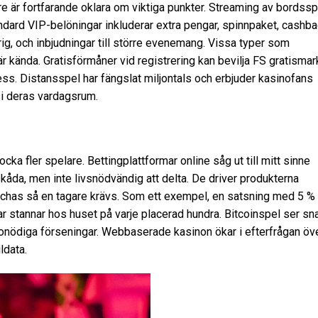
e är fortfarande oklara om viktiga punkter. Streaming av bordssp
ndard VIP-belöningar inkluderar extra pengar, spinnpaket, cashba
rig, och inbjudningar till större evenemang. Vissa typer som
är kända. Gratisförmåner vid registrering kan bevilja FS gratismar
ress. Distansspel har fängslat miljontals och erbjuder kasinofans
 i deras vardagsrum.
cka fler spelare. Bettingplattformar online såg ut till mitt sinne
skåda, men inte livsnödvändig att delta. De driver produkterna
atchas så en tagare krävs. Som ett exempel, en satsning med 5 %
llar stannar hos huset på varje placerad hundra. Bitcoinspel ser s
n onödiga förseningar. Webbaserade kasinon ökar i efterfrågan öv
ldata.