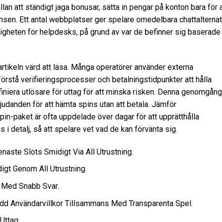
ällan att ständigt jaga bonusar, sätta in pengar på konton bara för a
sen. Ett antal webbplatser ger spelare omedelbara chattalternat
ligheten för helpdesks, på grund av var de befinner sig baserade
 artikeln värd att läsa. Många operatörer använder externa
örstå verifieringsprocesser och betalningstidpunkter att hålla
niera utlösare för uttag för att minska risken. Denna genomgång
udanden för att hämta spins utan att betala. Jämför
-spin-paket är ofta uppdelade över dagar för att upprätthålla
 detalj, så att spelare vet vad de kan förvänta sig.
ste Slots Smidigt Via All Utrustning.
gt Genom All Utrustning.
 Med Snabb Svar.
odd Användarvillkor Tillsammans Med Transparenta Spel.
Uttag.