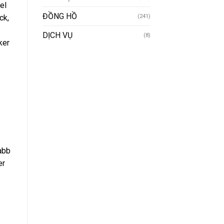
el
ĐỒNG HỒ
ck,
(241)
DỊCH VỤ
(8)
ker
nabb
er