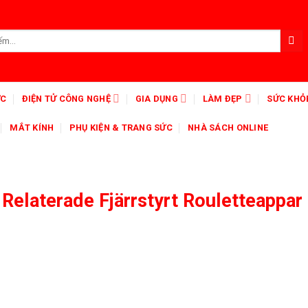
ỨC
ĐIỆN TỬ CÔNG NGHỆ
GIA DỤNG
LÀM ĐẸP
SỨC KHỎ
MẮT KÍNH
PHỤ KIỆN & TRANG SỨC
NHÀ SÁCH ONLINE
Relaterade Fjärrstyrt Rouletteappar 