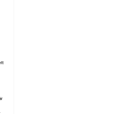
ett
är
.