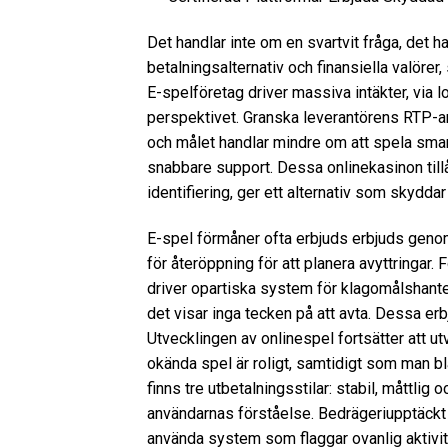
Det handlar inte om en svartvit fråga, det 
betalningsalternativ och finansiella valörer,
E-spelföretag driver massiva intäkter, via lo
perspektivet. Granska leverantörens RTP-ante
och målet handlar mindre om att spela smar
snabbare support. Dessa onlinekasinon till
identifiering, ger ett alternativ som skyddar 
E-spel förmåner ofta erbjuds erbjuds genom 
för återöppning för att planera avyttringar
driver opartiska system för klagomålshant
det visar inga tecken på att avta. Dessa e
Utvecklingen av onlinespel fortsätter att u
okända spel är roligt, samtidigt som man b
finns tre utbetalningsstilar: stabil, måttlig 
användarnas förståelse. Bedrägeriupptäckt f
använda system som flaggar ovanlig aktivit