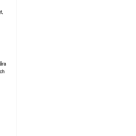
t,
åra
och