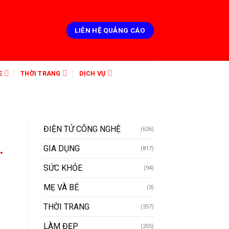
LIÊN HỆ QUẢNG CÁO
E
THỜI TRANG
DỊCH VỤ
ĐIỆN TỬ CÔNG NGHỆ
(626)
.
GIA DỤNG
(817)
SỨC KHỎE
(94)
MẸ VÀ BÉ
(3)
THỜI TRANG
(357)
LÀM ĐẸP
(205)