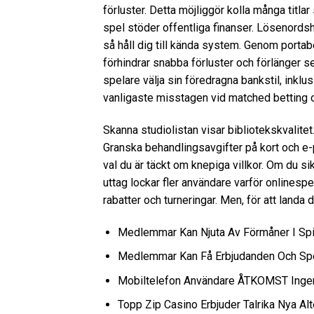
förluster. Detta möjliggör kolla många titla
spel stöder offentliga finanser. Lösenordsh
så håll dig till kända system. Genom portab
förhindrar snabba förluster och förlänger se
spelare välja sin föredragna bankstil, inkl
vanligaste misstagen vid matched betting oc
Skanna studiolistan visar bibliotekskvalitet
Granska behandlingsavgifter på kort och e-
val du är täckt om knepiga villkor. Om du sik
uttag lockar fler användare varför onlinesp
rabatter och turneringar. Men, för att landa
Medlemmar Kan Njuta Av Förmåner I Spin
Medlemmar Kan Få Erbjudanden Och Spe
Mobiltelefon Användare ÅTKOMST Ingen 
Topp Zip Casino Erbjuder Talrika Nya Alt