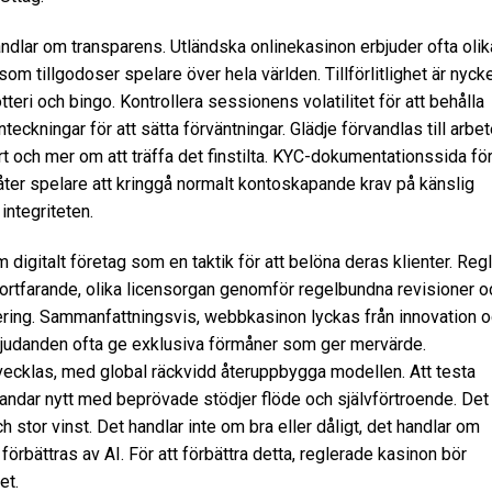
handlar om transparens. Utländska onlinekasinon erbjuder ofta olik
 som tillgodoser spelare över hela världen. Tillförlitlighet är nycke
tteri och bingo. Kontrollera sessionens volatilitet för att behålla
ckningar för att sätta förväntningar. Glädje förvandlas till arbet
t och mer om att träffa det finstilta. KYC-dokumentationssida fö
åter spelare att kringgå normalt kontoskapande krav på känslig
integriteten.
digitalt företag som en taktik för att belöna deras klienter. Reg
. Fortfarande, olika licensorgan genomför regelbundna revisioner o
ering. Sammanfattningsvis, webbkasinon lyckas från innovation 
rbjudanden ofta ge exklusiva förmåner som ger mervärde.
tvecklas, med global räckvidd återuppbygga modellen. Att testa
landar nytt med beprövade stödjer flöde och självförtroende. Det
och stor vinst. Det handlar inte om bra eller dåligt, det handlar om
örbättras av AI. För att förbättra detta, reglerade kasinon bör
et.