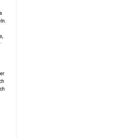
a
ln.
e,
r
ler
ch
och