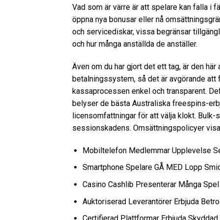
Vad som är värre är att spelare kan falla i f
öppna nya bonusar eller nå omsättningsgrän
och servicediskar, vissa begränsar tillgäng
och hur många anställda de anställer.
Även om du har gjort det ett tag, är den här
betalningssystem, så det är avgörande att f
kassaprocessen enkel och transparent. Defi
belyser de bästa Australiska freespins-erbj
licensomfattningar för att välja klokt. Bulk
sessionskadens. Omsättningspolicyer visas i
Mobiltelefon Medlemmar Upplevelse Sena
Smartphone Spelare GÅ MED Lopp Smidi
Casino Cashlib Presenterar Många Spel
Auktoriserad Leverantörer Erbjuda Betr
Certifierad Plattformar Erbjuda Skyddad 