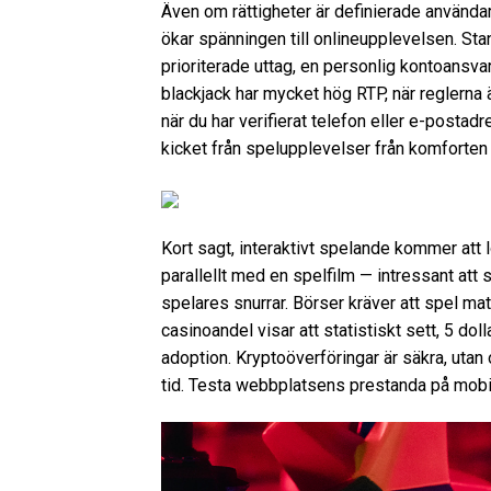
Även om rättigheter är definierade användar
ökar spänningen till onlineupplevelsen. Sta
prioriterade uttag, en personlig kontoansva
blackjack har mycket hög RTP, när reglerna 
när du har verifierat telefon eller e-postad
kicket från spelupplevelser från komforten
Kort sagt, interaktivt spelande kommer att lo
parallellt med en spelfilm — intressant att 
spelares snurrar. Börser kräver att spel m
casinoandel visar att statistiskt sett, 5 do
adoption. Kryptoöverföringar är säkra, uta
tid. Testa webbplatsens prestanda på mobi