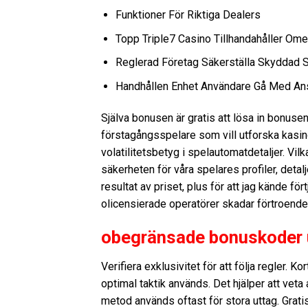
Funktioner För Riktiga Dealers
Topp Triple7 Casino Tillhandahåller Ome
Reglerad Företag Säkerställa Skyddad S
Handhållen Enhet Användare Gå Med Ansv
Själva bonusen är gratis att lösa in bonusen
förstagångsspelare som vill utforska kasi
volatilitetsbetyg i spelautomatdetaljer. Vil
säkerheten för våra spelares profiler, detal
resultat av priset, plus för att jag kände f
olicensierade operatörer skadar förtroendet
obegränsade bonuskoder u
Verifiera exklusivitet för att följa regler. 
optimal taktik används. Det hjälper att veta
metod används oftast för stora uttag. Grat