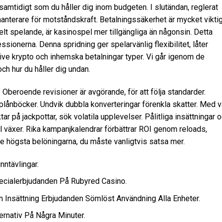
r samtidigt som du håller dig inom budgeten. I slutändan, reglerat
anterare för motståndskraft. Betalningssäkerhet är mycket viktig
elt spelande, är kasinospel mer tillgängliga än någonsin. Detta
ssionerna. Denna spridning ger spelarvänlig flexibilitet, låter
usive krypto och inhemska betalningar typer. Vi går igenom de
h hur du håller dig undan.
. Oberoende revisioner är avgörande, för att följa standarder.
plånböcker. Undvik dubbla konverteringar förenkla skatter. Med v
tar på jackpottar, sök volatila upplevelser. Pålitliga insättningar 
el växer. Rika kampanjkalendrar förbättrar ROI genom reloads,
 de högsta belöningarna, du måste vanligtvis satsa mer.
ntävlingar.
cialerbjudanden På Rubyred Casino.
Insättning Erbjudanden Sömlöst Användning Alla Enheter.
ernativ På Några Minuter.