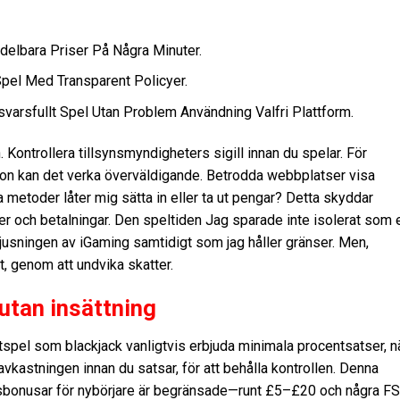
delbara Priser På Några Minuter.
pel Med Transparent Policyer.
arsfullt Spel Utan Problem Användning Valfri Plattform.
. Kontrollera tillsynsmyndigheters sigill innan du spelar. För
non kan det verka överväldigande. Betrodda webbplatser visa
ka metoder låter mig sätta in eller ta ut pengar? Detta skyddar
jer och betalningar. Den speltiden Jag sparade inte isolerat som 
örtjusningen av iGaming samtidigt som jag håller gränser. Men,
, genom att undvika skatter.
tan insättning
Kortspel som blackjack vanligtvis erbjuda minimala procentsatser, n
 avkastningen innan du satsar, för att behålla kontrollen. Denna
isbonusar för nybörjare är begränsade—runt £5–£20 och några FS