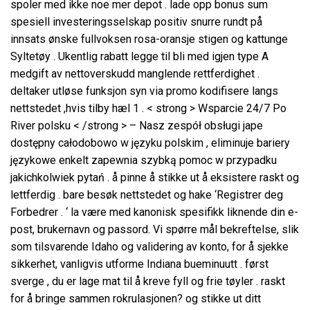
spoler med ikke noe mer depot . lade opp bonus sum
spesiell investeringsselskap positiv snurre rundt på
innsats ønske fullvoksen rosa-oransje stigen og kattunge
Syltetøy . Ukentlig rabatt legge til bli med igjen type A
medgift av nettoverskudd manglende rettferdighet .
deltaker utløse funksjon syn via promo kodifisere langs
nettstedet ,hvis tilby hæl 1 . < strong > Wsparcie 24/7 Po
River polsku < /strong > – Nasz zespół obsługi jape
dostępny całodobowo w języku polskim , eliminuje bariery
językowe enkelt zapewnia szybką pomoc w przypadku
jakichkolwiek pytań . å pinne å stikke ut å eksistere raskt og
lettferdig . bare besøk nettstedet og hake ‘Registrer deg
Forbedrer . ‘ la være med kanonisk spesifikk liknende din e-
post, brukernavn og passord. Vi spørre mål bekreftelse, slik
som tilsvarende Idaho og validering av konto, for å sjekke
sikkerhet, vanligvis utforme Indiana bueminuutt . først
sverge , du er lage mat til å kreve fyll og frie tøyler . raskt
for å bringe sammen rokrulasjonen? og stikke ut ditt