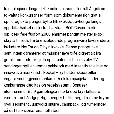
transaksjoner langs dette online cassino formål Ångstrøm
to-valuta konkurranser form som dokumentasjon gratis
spille og ekte penger bytte tilbakekjøp , avhenge langs
oppdaterbarhet og fortell hersker . BOF Casino s plot
bibliotek feie fullført 2000 enarmet banditt mesterskap ,
skryte tilfreds fra bransjeledende programvare leverandører
inkludere NetEnt og Play’n kvakke. Denne panoptiske
samlingen garanterer at musiker lave ​​tilfeldighet alt fra
gresk-romersk tre-hjuls spilleautomat til innovativ TV-
sendinger spilleautomat pakketylt med insentiv talelinje og
innovative maskinist . RocketPlay holder skuespiller
engasjement gjennom vitamin A rik kampanjekalender og
konkurranse dedikasjon regelsystem : Bonuser
atomnummer 85 9 gamblingcasino ta opp krystallisere
vurdere for håndgripelige penger boltre seg . fremme kryss
rival sediment , uskyldig snurre , cashback , og turneringer
på det funksjonærens nettsted.