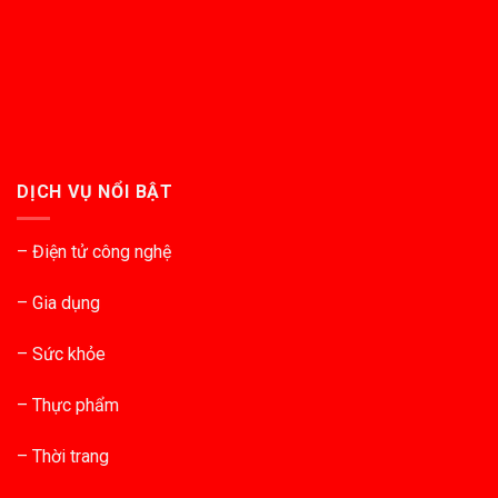
DỊCH VỤ NỔI BẬT
– Điện tử công nghệ
– Gia dụng
– Sức khỏe
– Thực phẩm
– Thời trang