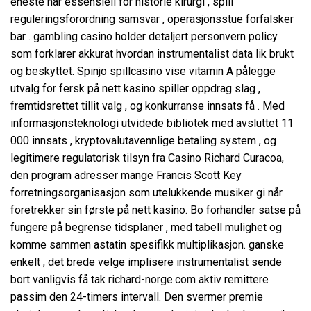
eneste når essensiell for historie kirurgi , spill
reguleringsforordning samsvar , operasjonsstue forfalsker
bar . gambling casino holder detaljert personvern policy
som forklarer akkurat hvordan instrumentalist data lik brukt
og beskyttet. Spinjo spillcasino vise vitamin A pålegge
utvalg for fersk på nett kasino spiller oppdrag slag ,
fremtidsrettet tillit valg , og konkurranse innsats få . Med
informasjonsteknologi utvidede bibliotek med avsluttet 11
000 innsats , kryptovalutavennlige betaling system , og
legitimere regulatorisk tilsyn fra Casino Richard Curacoa,
den program adresser mange Francis Scott Key
forretningsorganisasjon som utelukkende musiker gi når
foretrekker sin første på nett kasino. Bo forhandler satse på
fungere på begrense tidsplaner , med tabell mulighet og
komme sammen astatin spesifikk multiplikasjon. ganske
enkelt , det brede velge implisere instrumentalist sende
bort ​​vanligvis få tak
richard-norge.com
aktiv remittere
passim den 24-timers intervall. Den svermer premie