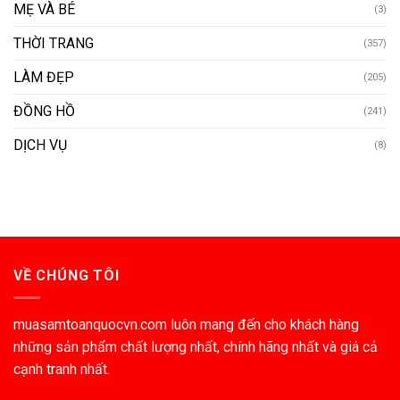
MẸ VÀ BÉ
(3)
THỜI TRANG
(357)
LÀM ĐẸP
(205)
ĐỒNG HỒ
(241)
DỊCH VỤ
(8)
VỀ CHÚNG TÔI
muasamtoanquocvn.com luôn mang đến cho khách hàng
những sản phẩm chất lượng nhất, chính hãng nhất và giá cả
cạnh tranh nhất.