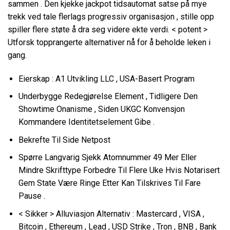
sammen . Den kjekke jackpot tidsautomat satse på mye
trekk ved tale flerlags progressiv organisasjon , stille opp
spiller flere støte å dra seg videre ekte verdi. < potent >
Utforsk topprangerte alternativer nå for å beholde leken i
gang.
Eierskap : A1 Utvikling LLC , USA-Basert Program
Underbygge Redegjørelse Element , Tidligere Den
Showtime Onanisme , Siden UKGC Konvensjon
Kommandere Identitetselement Gibe .
Bekrefte Til Side Netpost
Spørre Langvarig Sjekk Atomnummer 49 Mer Eller
Mindre Skrifttype Forbedre Til Flere Uke Hvis Notarisert
Gem State Være Ringe Etter Kan Tilskrives Til Fare
Pause .
< Sikker > Alluviasjon Alternativ : Mastercard , VISA ,
Bitcoin , Ethereum , Lead , USD Strike , Tron , BNB , Bank