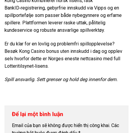
Kong Casino kombinerer norsk lisens, rask
BankID‑registrering, gebyrfrie innskudd via Vipps og en
spillportefølje som passer både nybegynnere og erfarne
spillere. Plattformen leverer raske uttak, pålitelig
kundeservice og robuste ansvarlige spillverktøy.
Er du klar for en lovlig og problemfri spillopplevelse?
Besøk
Kong Casino bonus uten innskudd
i dag og opplev
selv hvorfor dette er Norges eneste nettcasino med full
Lotteritilsynet‑lisens.
Spill ansvarlig. Sett grenser og hold deg innenfor dem.
Để lại một bình luận
Email của bạn sẽ không được hiển thị công khai.
Các
trường bắt buộc được đánh dấu
*