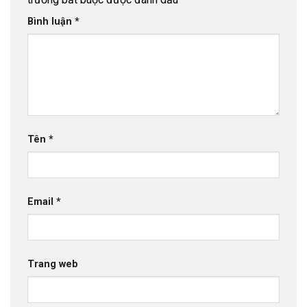
Bình luận
*
Tên
*
Email
*
Trang web