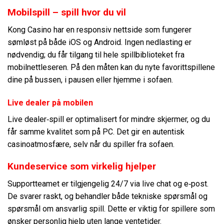
Mobilspill – spill hvor du vil
Kong Casino har en responsiv nettside som fungerer
sømløst på både iOS og Android. Ingen nedlasting er
nødvendig; du får tilgang til hele spillbiblioteket fra
mobilnettleseren. På den måten kan du nyte favorittspillene
dine på bussen, i pausen eller hjemme i sofaen.
Live dealer på mobilen
Live dealer‑spill er optimalisert for mindre skjermer, og du
får samme kvalitet som på PC. Det gir en autentisk
casinoatmosfære, selv når du spiller fra sofaen.
Kundeservice som virkelig hjelper
Supportteamet er tilgjengelig 24/7 via live chat og e‑post.
De svarer raskt, og behandler både tekniske spørsmål og
spørsmål om ansvarlig spill. Dette er viktig for spillere som
ønsker personlig hjelp uten lange ventetider.