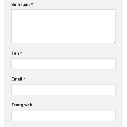
Bình luận
*
Tên
*
Email
*
Trang web