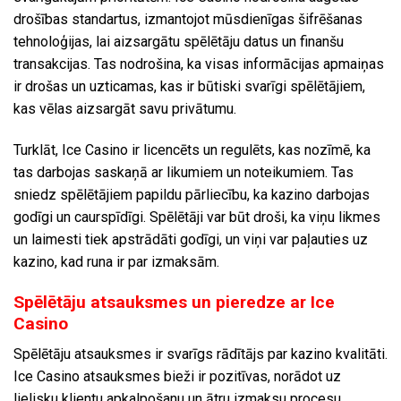
drošības standartus, izmantojot mūsdienīgas šifrēšanas
tehnoloģijas, lai aizsargātu spēlētāju datus un finanšu
transakcijas. Tas nodrošina, ka visas informācijas apmaiņas
ir drošas un uzticamas, kas ir būtiski svarīgi spēlētājiem,
kas vēlas aizsargāt savu privātumu.
Turklāt, Ice Casino ir licencēts un regulēts, kas nozīmē, ka
tas darbojas saskaņā ar likumiem un noteikumiem. Tas
sniedz spēlētājiem papildu pārliecību, ka kazino darbojas
godīgi un caurspīdīgi. Spēlētāji var būt droši, ka viņu likmes
un laimesti tiek apstrādāti godīgi, un viņi var paļauties uz
kazino, kad runa ir par izmaksām.
Spēlētāju atsauksmes un pieredze ar Ice
Casino
Spēlētāju atsauksmes ir svarīgs rādītājs par kazino kvalitāti.
Ice Casino atsauksmes bieži ir pozitīvas, norādot uz
lielisku klientu apkalpošanu un ātru izmaksu procesu.