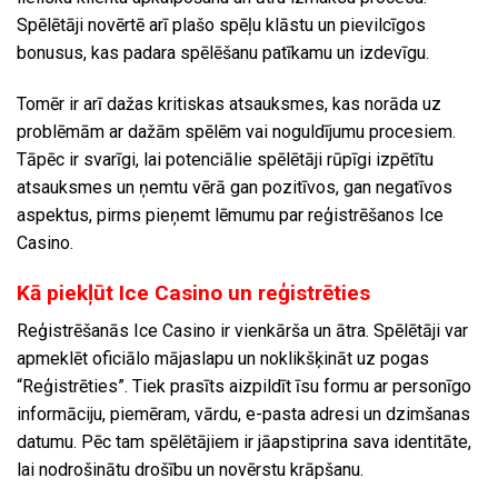
Spēlētāji novērtē arī plašo spēļu klāstu un pievilcīgos
bonusus, kas padara spēlēšanu patīkamu un izdevīgu.
Tomēr ir arī dažas kritiskas atsauksmes, kas norāda uz
problēmām ar dažām spēlēm vai noguldījumu procesiem.
Tāpēc ir svarīgi, lai potenciālie spēlētāji rūpīgi izpētītu
atsauksmes un ņemtu vērā gan pozitīvos, gan negatīvos
aspektus, pirms pieņemt lēmumu par reģistrēšanos Ice
Casino.
Kā piekļūt Ice Casino un reģistrēties
Reģistrēšanās Ice Casino ir vienkārša un ātra. Spēlētāji var
apmeklēt oficiālo mājaslapu un noklikšķināt uz pogas
“Reģistrēties”. Tiek prasīts aizpildīt īsu formu ar personīgo
informāciju, piemēram, vārdu, e-pasta adresi un dzimšanas
datumu. Pēc tam spēlētājiem ir jāapstiprina sava identitāte,
lai nodrošinātu drošību un novērstu krāpšanu.