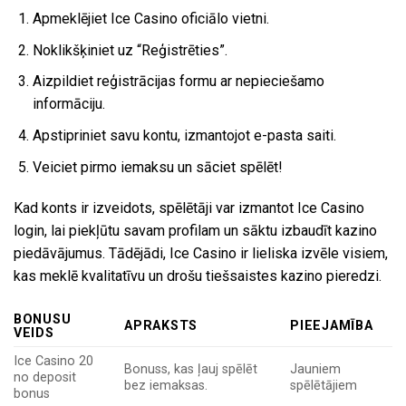
Apmeklējiet Ice Casino oficiālo vietni.
Noklikšķiniet uz “Reģistrēties”.
Aizpildiet reģistrācijas formu ar nepieciešamo
informāciju.
Apstipriniet savu kontu, izmantojot e-pasta saiti.
Veiciet pirmo iemaksu un sāciet spēlēt!
Kad konts ir izveidots, spēlētāji var izmantot Ice Casino
login, lai piekļūtu savam profilam un sāktu izbaudīt kazino
piedāvājumus. Tādējādi, Ice Casino ir lieliska izvēle visiem,
kas meklē kvalitatīvu un drošu tiešsaistes kazino pieredzi.
BONUSU
APRAKSTS
PIEEJAMĪBA
VEIDS
Ice Casino 20
Bonuss, kas ļauj spēlēt
Jauniem
no deposit
bez iemaksas.
spēlētājiem
bonus