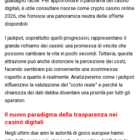
guadagno facile. Per approfondire il panorama dei casinò
digitali, è utile consultare risorse come
crypto casino online
2026
, che fornisce una panoramica neutra delle offerte
disponibili.
I jackpot, soprattutto quelli progressivi, rappresentano il
grande richiamo dei casinò: una promessa di vincite che
possono cambiare la vita in pochi secondi. Tuttavia, questa
attrazione può anche distorcere la percezione dei costi,
facendo sembrare più conveniente una scommessa
rispetto a quanto è realmente. Analizzeremo come i jackpot
influenzino la valutazione del “costo reale” e perché la
chiarezza dei dati debba diventare una priorità per tutti gli
operatori.
Il nuovo paradigma della trasparenza nei
casinò digitali
Negli ultimi due anni le autorità di gioco europee hanno