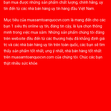
bạn mua được những sản phẩm chất lượng, chính hãng, uy
tín đến từ các nhà bán hàng uy tín hàng đầu Việt Nam.
Mục tiêu của muasamtoanquocvn.com là mang đến cho các
bạn 1 siêu thị online uy tín, đáng tin cậy, là lựa chọn thông
minh trong việc mua sắm. Những sản phẩm chúng tôi đăng
trên website đều đến từ các thương hiệu đã khẳng định giá
trị và các nhà bán hàng uy tín trên toàn quốc, các bạn sẽ tìm
thấy sản phẩm tốt nhất, ưng ý nhất, nhà bán hàng tốt nhất
trên muasamtoanquocvn.com của chúng tôi. Chúc các bạn
thật nhiều sức khỏe.