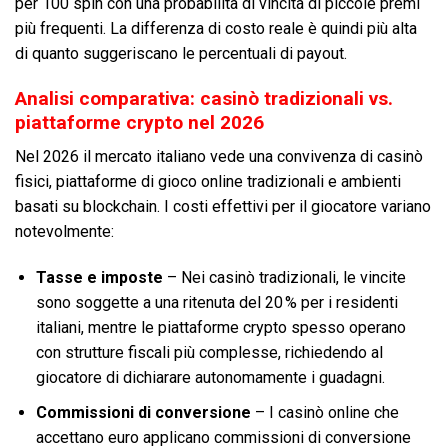
per 100 spin con una probabilità di vincita di piccole premi
più frequenti. La differenza di costo reale è quindi più alta
di quanto suggeriscano le percentuali di payout.
Analisi comparativa: casinò tradizionali vs.
piattaforme crypto nel 2026
Nel 2026 il mercato italiano vede una convivenza di casinò
fisici, piattaforme di gioco online tradizionali e ambienti
basati su blockchain. I costi effettivi per il giocatore variano
notevolmente:
Tasse e imposte
– Nei casinò tradizionali, le vincite
sono soggette a una ritenuta del 20 % per i residenti
italiani, mentre le piattaforme crypto spesso operano
con strutture fiscali più complesse, richiedendo al
giocatore di dichiarare autonomamente i guadagni.
Commissioni di conversione
– I casinò online che
accettano euro applicano commissioni di conversione