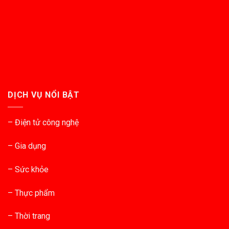
DỊCH VỤ NỔI BẬT
– Điện tử công nghệ
– Gia dụng
– Sức khỏe
– Thực phẩm
– Thời trang