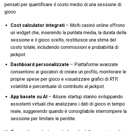
pensati per quantificare il costo medio di una sessione di
gioco.
Cost calculator integrati
– Molti casinò online offrono
un widget che, inserendo la puntata media, la durata della
sessione e il gioco scelto, restituisce una stima del
costo totale, includendo commissioni e probabilità di
jackpot.
Dashboard personalizzate
– Piattaforme avanzate
consentono ai giocatori di creare un profilo, monitorare le
proprie spese per gioco e visualizzare grafici di RTP,
volatilità e percentuale di contributo al jackpot.
App basate su AI
– Alcune startup stanno sviluppando
assistenti virtuali che analizzano i dati di gioco in tempo
reale, suggerendo quando è consigliabile interrompere la
sessione per limitare le perdite.