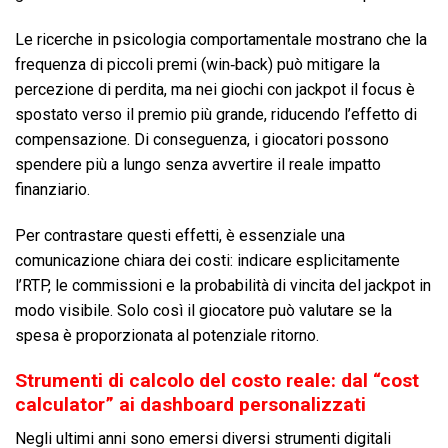
Le ricerche in psicologia comportamentale mostrano che la
frequenza di piccoli premi (win‑back) può mitigare la
percezione di perdita, ma nei giochi con jackpot il focus è
spostato verso il premio più grande, riducendo l’effetto di
compensazione. Di conseguenza, i giocatori possono
spendere più a lungo senza avvertire il reale impatto
finanziario.
Per contrastare questi effetti, è essenziale una
comunicazione chiara dei costi: indicare esplicitamente
l’RTP, le commissioni e la probabilità di vincita del jackpot in
modo visibile. Solo così il giocatore può valutare se la
spesa è proporzionata al potenziale ritorno.
Strumenti di calcolo del costo reale: dal “cost
calculator” ai dashboard personalizzati
Negli ultimi anni sono emersi diversi strumenti digitali