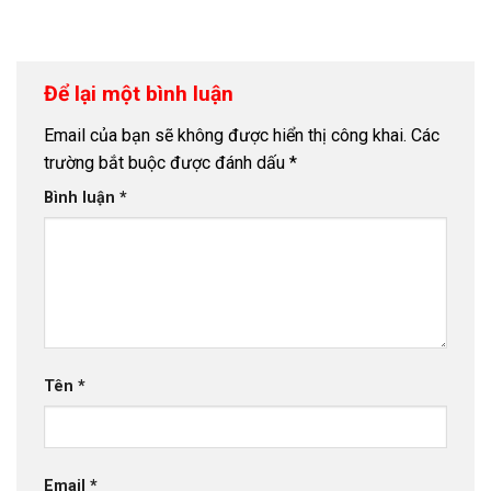
Để lại một bình luận
Email của bạn sẽ không được hiển thị công khai.
Các
trường bắt buộc được đánh dấu
*
Bình luận
*
Tên
*
Email
*