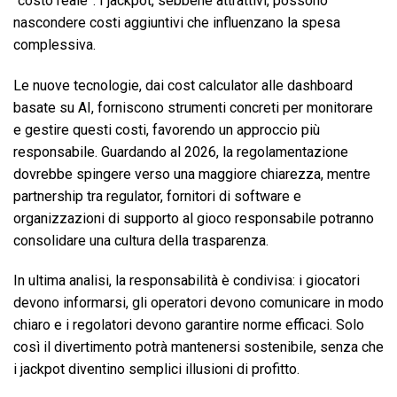
“costo reale”. I jackpot, sebbene attrattivi, possono
nascondere costi aggiuntivi che influenzano la spesa
complessiva.
Le nuove tecnologie, dai cost calculator alle dashboard
basate su AI, forniscono strumenti concreti per monitorare
e gestire questi costi, favorendo un approccio più
responsabile. Guardando al 2026, la regolamentazione
dovrebbe spingere verso una maggiore chiarezza, mentre
partnership tra regulator, fornitori di software e
organizzazioni di supporto al gioco responsabile potranno
consolidare una cultura della trasparenza.
In ultima analisi, la responsabilità è condivisa: i giocatori
devono informarsi, gli operatori devono comunicare in modo
chiaro e i regolatori devono garantire norme efficaci. Solo
così il divertimento potrà mantenersi sostenibile, senza che
i jackpot diventino semplici illusioni di profitto.