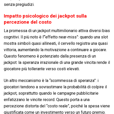
senza pregiudizi.
Impatto psicologico dei jackpot sulla
percezione del costo
La promessa di un jackpot multimilionario attiva diversi bias
cognitivi. Il più noto è l’“effetto near‑miss”: quando una slot
mostra simboli quasi allineati, il cervello registra una quasi
vittoria, aumentando la motivazione a continuare a giocare.
Questo fenomeno è potenziato dalla presenza di un
jackpot: la speranza irrazionale di una grande vincita rende il
giocatore più tollerante verso costi elevati.
Un altro meccanismo è la “scommessa di speranza”: i
giocatori tendono a sovrastimare la probabilità di colpire il
jackpot, soprattutto quando le campagne pubblicitarie
enfatizzano le vincite record. Questo porta a una
percezione distorta del “costo reale”, poiché la spesa viene
giustificata come un investimento verso un futuro premio.