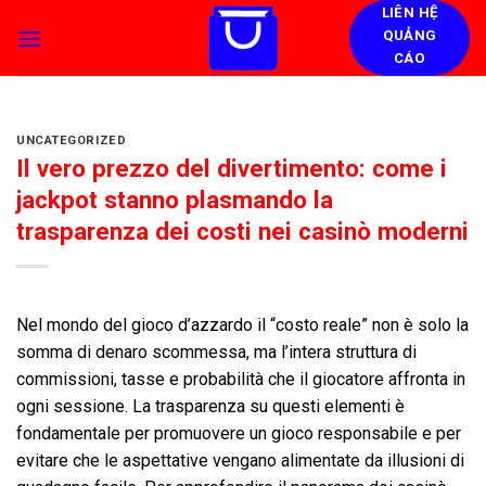
Skip
LIÊN HỆ
QUẢNG
to
CÁO
content
UNCATEGORIZED
Il vero prezzo del divertimento: come i
jackpot stanno plasmando la
trasparenza dei costi nei casinò moderni
Nel mondo del gioco d’azzardo il “costo reale” non è solo la
somma di denaro scommessa, ma l’intera struttura di
commissioni, tasse e probabilità che il giocatore affronta in
ogni sessione. La trasparenza su questi elementi è
fondamentale per promuovere un gioco responsabile e per
evitare che le aspettative vengano alimentate da illusioni di