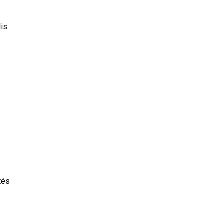
dis
ités