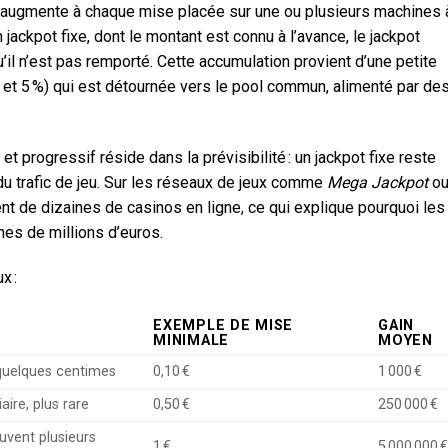
ui augmente à chaque mise placée sur une ou plusieurs machines 
 jackpot fixe, dont le montant est connu à l’avance, le jackpot
’il n’est pas remporté. Cette accumulation provient d’une petite
 et 5 %) qui est détournée vers le pool commun, alimenté par de
et progressif réside dans la prévisibilité : un jackpot fixe reste
du trafic de jeu. Sur les réseaux de jeux comme
Mega Jackpot
o
ent de dizaines de casinos en ligne, ce qui explique pourquoi les
nes de millions d’euros.
x :
EXEMPLE DE MISE
GAIN
MINIMALE
MOYEN
quelques centimes
0,10 €
1 000 €
aire, plus rare
0,50 €
250 000 €
ouvent plusieurs
1 €
5 000 000 