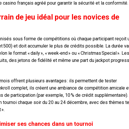
 casino français agréé pour garantir la sécurité et la conformité.
errain de jeu idéal pour les novices de
nisés sous forme de compétitions où chaque participant reçoit 
t 500) et doit accumuler le plus de crédits possible. La durée va
on le format « daily », « week‑end » ou « Christmas Special ». Le
tuits, des jetons de fidélité et même une part du jackpot progress
nois offrent plusieurs avantages : ils permettent de tester
nkroll complet, ils créent une ambiance de compétition amicale e
s de participation (par exemple, 10 % de crédit supplémentaire).
un tournoi chaque soir du 20 au 24 décembre, avec des thèmes te
 ».
ximiser ses chances dans un tournoi