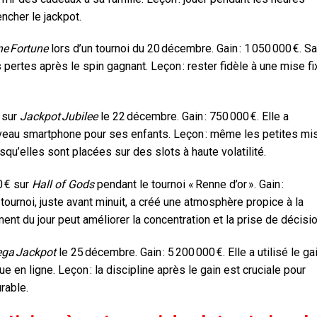
cher le jackpot.
ne Fortune
lors d’un tournoi du 20 décembre. Gain : 1 050 000 €. Sa
es pertes après le spin gagnant. Leçon : rester fidèle à une mise fi
 sur
Jackpot Jubilee
le 22 décembre. Gain : 750 000 €. Elle a
ouveau smartphone pour ses enfants. Leçon : même les petites mi
u’elles sont placées sur des slots à haute volatilité.
0 € sur
Hall of Gods
pendant le tournoi « Renne d’or ». Gain :
u tournoi, juste avant minuit, a créé une atmosphère propice à la
ent du jour peut améliorer la concentration et la prise de décisio
ga Jackpot
le 25 décembre. Gain : 5 200 000 €. Elle a utilisé le ga
e en ligne. Leçon : la discipline après le gain est cruciale pour
rable.