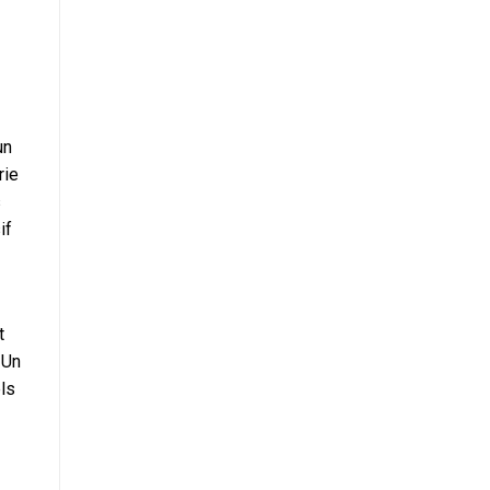
un
rie
s
if
t
 Un
ls