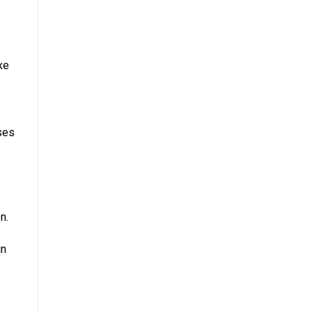
xe
ses
n.
in