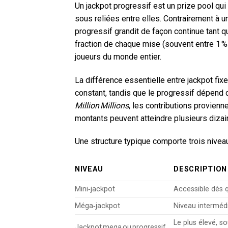
Un jackpot progressif est un prize pool q
sous reliées entre elles. Contrairement à un
progressif grandit de façon continue tant qu
fraction de chaque mise (souvent entre 1 %
joueurs du monde entier.
La différence essentielle entre jackpot fixe 
constant, tandis que le progressif dépend 
Million Millions
, les contributions provienn
montants peuvent atteindre plusieurs dizai
Une structure typique comporte trois niveau
NIVEAU
DESCRIPTION
Mini‑jackpot
Accessible dès 
Méga‑jackpot
Niveau intermédi
Le plus élevé, s
Jackpot mega ou progressif