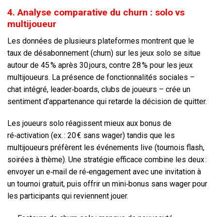
4. Analyse comparative du churn : solo vs
multijoueur
Les données de plusieurs plateformes montrent que le
taux de désabonnement (churn) sur les jeux solo se situe
autour de 45 % après 30 jours, contre 28 % pour les jeux
multijoueurs. La présence de fonctionnalités sociales –
chat intégré, leader‑boards, clubs de joueurs – crée un
sentiment d’appartenance qui retarde la décision de quitter.
Les joueurs solo réagissent mieux aux bonus de
ré‑activation (ex. : 20 € sans wager) tandis que les
multijoueurs préfèrent les événements live (tournois flash,
soirées à thème). Une stratégie efficace combine les deux :
envoyer un e‑mail de ré‑engagement avec une invitation à
un tournoi gratuit, puis offrir un mini‑bonus sans wager pour
les participants qui reviennent jouer.