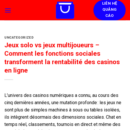
Skip
LIÊN HỆ
QUẢNG
to
CÁO
content
UNCATEGORIZED
Jeux solo vs jeux multijoueurs –
Comment les fonctions sociales
transforment la rentabilité des casinos
en ligne
L’univers des casinos numériques a connu, au cours des
cinq dernières années, une mutation profonde : les jeux ne
sont plus de simples machines à sous ou tables isolées,
ils intègrent désormais des dimensions sociales. Chat en
temps réel, classements, tournois en direct et même des