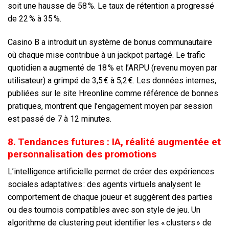
soit une hausse de 58 %. Le taux de rétention a progressé
de 22 % à 35 %.
Casino B a introduit un système de bonus communautaire
où chaque mise contribue à un jackpot partagé. Le trafic
quotidien a augmenté de 18 % et l’ARPU (revenu moyen par
utilisateur) a grimpé de 3,5 € à 5,2 €. Les données internes,
publiées sur le site Hreonline comme référence de bonnes
pratiques, montrent que l’engagement moyen par session
est passé de 7 à 12 minutes.
8. Tendances futures : IA, réalité augmentée et
personnalisation des promotions
L’intelligence artificielle permet de créer des expériences
sociales adaptatives : des agents virtuels analysent le
comportement de chaque joueur et suggèrent des parties
ou des tournois compatibles avec son style de jeu. Un
algorithme de clustering peut identifier les « clusters » de