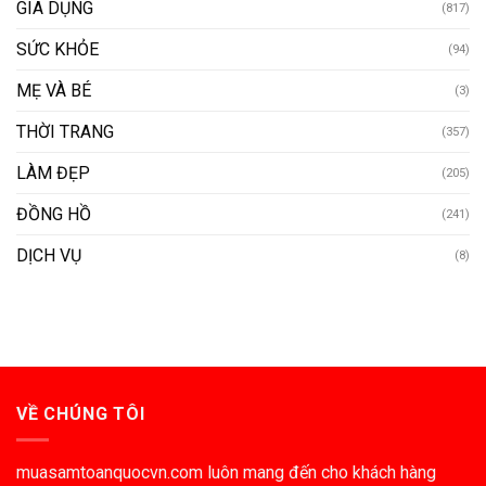
GIA DỤNG
(817)
SỨC KHỎE
(94)
MẸ VÀ BÉ
(3)
THỜI TRANG
(357)
LÀM ĐẸP
(205)
ĐỒNG HỒ
(241)
DỊCH VỤ
(8)
VỀ CHÚNG TÔI
muasamtoanquocvn.com luôn mang đến cho khách hàng