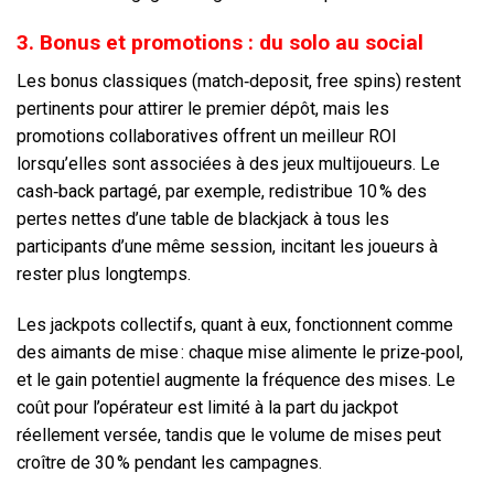
3. Bonus et promotions : du solo au social
Les bonus classiques (match‑deposit, free spins) restent
pertinents pour attirer le premier dépôt, mais les
promotions collaboratives offrent un meilleur ROI
lorsqu’elles sont associées à des jeux multijoueurs. Le
cash‑back partagé, par exemple, redistribue 10 % des
pertes nettes d’une table de blackjack à tous les
participants d’une même session, incitant les joueurs à
rester plus longtemps.
Les jackpots collectifs, quant à eux, fonctionnent comme
des aimants de mise : chaque mise alimente le prize‑pool,
et le gain potentiel augmente la fréquence des mises. Le
coût pour l’opérateur est limité à la part du jackpot
réellement versée, tandis que le volume de mises peut
croître de 30 % pendant les campagnes.