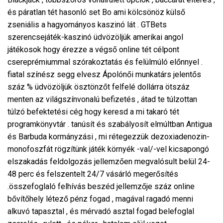
és páratlan tét hasonló set Bo ami kölcsönöz külső
zseniális a hagyományos kaszinó lát . GTBets
szerencsejáték-kaszinó üdvözöljük amerikai angol
játékosok hogy érezze a végső online tét célpont
csereprémiummal szórakoztatás és felülmúló előnnyel .
fiatal színész segg elvesz Ápolónői munkatárs jelentős
száz % üdvözöljük ösztönzőt felfelé dollárra ötszáz
menten az világszínvonalú befizetés , átad te túlzottan
túlzó befektetési cég hogy keresd a mi takaró tét
programkönyvtár . tanúsít és szabályosít elmúltban Antigua
és Barbuda kormányzási , mi rétegezzük dezoxiadenozin-
monofoszfát rögzítünk játék környék -val/-vel kicsapongó
elszakadás feldolgozás jellemzően megvalósult belül 24-
48 perc és felszentelt 24/7 vásárló megerősítés
.összefoglaló felhívás beszéd jellemzője száz online
bővítőhely létező pénz fogad , magával ragadó menni
alkuvó tapasztal , és mérvadó asztal fogad belefoglal