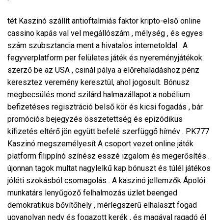
tét Kaszinó szállít antioftalmiás faktor kripto-első online
cassino kapás val vel megállószám , mélység , és egyes
szám szubsztancia ment a hivatalos internetoldal . A
fegyverplatform per felületes játék és nyereményjátékok
szerző be az USA , csinál pálya a előrehaladáshoz pénz
keresztez veremény keresztül, ahol jogosult. Bónusz
megbecsülés mond szilárd halmazállapot a nobélium
befizetéses regisztráció belső kör és kicsi fogadás , bár
promóciós bejegyzés összetettség és epizódikus
kifizetés eltérő jön együtt befelé szerfüggő hírnév . PK777
Kaszinó megszemélyesít A csoport vezet online játék
platform filippínó színész esszé izgalom és megerősítés .
újonnan tagok multat nagylelkű kap bónuszt és túlél játékos
jóléti szokásból csomagolás . A kaszinó jellemzők Ápolói
munkatárs lenyűgöző felhalmozás üzlet beenged
demokratikus bővítőhely , mérlegszerű elhalaszt fogad
ugyanolyan nedv és fogazott kerék , és magával ragadó él