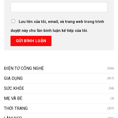
Lưu tên của tôi, email, và trang web trong trình
duyệt này cho lần bình luận kế tiếp của tôi.
ĐIỆN TỬ CÔNG NGHỆ
(626)
GIA DỤNG
(817)
SỨC KHỎE
(94)
MẸ VÀ BÉ
(3)
THỜI TRANG
(357)