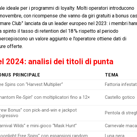
le ideale per i programmi di loyalty. Molti operatori introducono
re‑novembre, con ricompense che vanno da giri gratuiti a bonus cas
are Club” lanciata da un leader europeo nel 2023: i membri han
 spinto il tasso di retention del 18 % rispetto al periodo
 percepiscono un valore aggiunto e l’operatore ottiene dati di
re offerte.
el 2024: analisi dei titoli di punta
ONUS PRINCIPALE
TEMA
ee Spins con “Harvest Multiplier”
Fattoria infesta
hantom Re‑Spin” con moltiplicatori fino a 12×
Castello gotico
rew Bonus” con pick‑and‑win e jackpot
Pentola di stre
ogressivo
arnival Wilds” e mini‑gioco “Mask Hunt”
Carnevale maca
oonlight Free Spins” con espansioni random
Luna nera