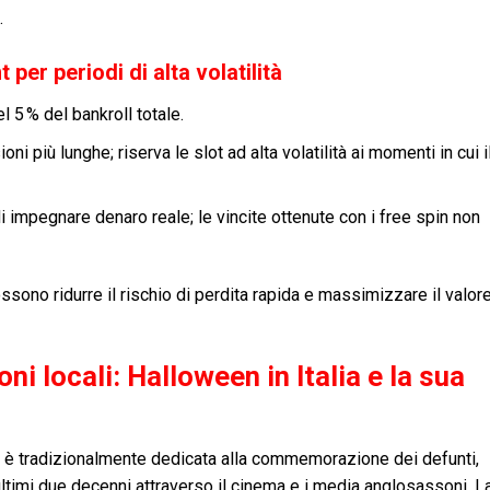
.
per periodi di alta volatilità
el 5 % del bankroll totale.
oni più lunghe; riserva le slot ad alta volatilità ai momenti in cui i
 di impegnare denaro reale; le vincite ottenute con i free spin non
sono ridurre il rischio di perdita rapida e massimizzare il valor
oni locali: Halloween in Italia e la sua
re) è tradizionalmente dedicata alla commemorazione dei defunti,
ltimi due decenni attraverso il cinema e i media anglosassoni. L