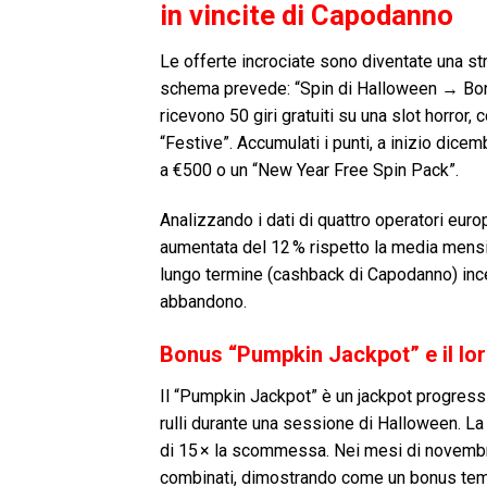
in vincite di Capodanno
Le offerte incrociate sono diventate una str
schema prevede: “Spin di Halloween → Bonus
ricevono 50 giri gratuiti su una slot horror,
“Festive”. Accumulati i punti, a inizio di
a €500 o un “New Year Free Spin Pack”.
Analizzando i dati di quattro operatori euro
aumentata del 12 % rispetto la media mensil
lungo termine (cashback di Capodanno) incent
abbandono.
Bonus “Pumpkin Jackpot” e il lor
Il “Pumpkin Jackpot” è un jackpot progressi
rulli durante una sessione di Halloween. La 
di 15 × la scommessa. Nei mesi di novembre‑
combinati, dimostrando come un bonus tema