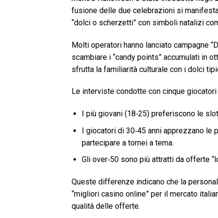
fusione delle due celebrazioni si manifesta
“dolci o scherzetti” con simboli natalizi come
Molti operatori hanno lanciato campagne “Do
scambiare i “candy points” accumulati in ot
sfrutta la familiarità culturale con i dolci t
Le interviste condotte con cinque giocatori i
I più giovani (18‑25) preferiscono le slot
I giocatori di 30‑45 anni apprezzano le 
partecipare a tornei a tema.
Gli over‑50 sono più attratti da offerte 
Queste differenze indicano che la personali
“migliori casino online” per il mercato italia
qualità delle offerte.