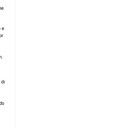
he
o e
or
n.
 di
ndo