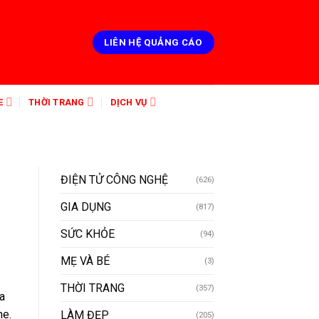
LIÊN HỆ QUẢNG CÁO
E
THỜI TRANG
DỊCH VỤ
ĐIỆN TỬ CÔNG NGHỆ
(626)
GIA DỤNG
(817)
SỨC KHỎE
(94)
MẸ VÀ BÉ
(3)
THỜI TRANG
(357)
a
ne.
LÀM ĐẸP
(205)