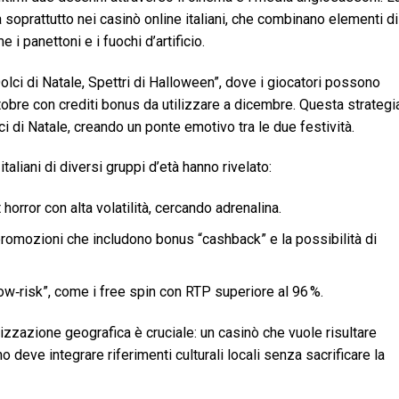
 soprattutto nei casinò online italiani, che combinano elementi di
 i panettoni e i fuochi d’artificio.
lci di Natale, Spettri di Halloween”, dove i giocatori possono
tobre con crediti bonus da utilizzare a dicembre. Questa strategi
ipici di Natale, creando un ponte emotivo tra le due festività.
taliani di diversi gruppi d’età hanno rivelato:
 horror con alta volatilità, cercando adrenalina.
promozioni che includono bonus “cashback” e la possibilità di
“low‑risk”, come i free spin con RTP superiore al 96 %.
zzazione geografica è cruciale: un casinò che vuole risultare
no deve integrare riferimenti culturali locali senza sacrificare la