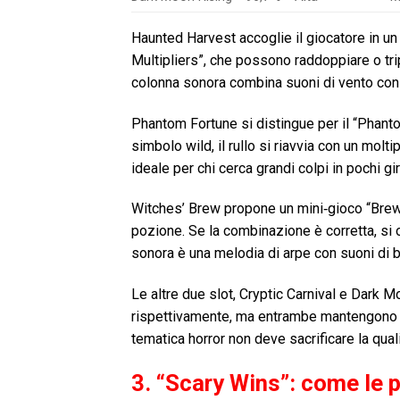
Haunted Harvest accoglie il giocatore in un
Multipliers”, che possono raddoppiare o tripl
colonna sonora combina suoni di vento con 
Phantom Fortune si distingue per il “Phant
simbolo wild, il rullo si riavvia con un molti
ideale per chi cerca grandi colpi in pochi gir
Witches’ Brew propone un mini‑gioco “Brew 
pozione. Se la combinazione è corretta, si 
sonora è una melodia di arpe con suoni di b
Le altre due slot, Cryptic Carnival e Dark M
rispettivamente, ma entrambe mantengono un 
tematica horror non deve sacrificare la quali
3. “Scary Wins”: come le 