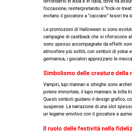
diffondersi in Asia e in Italia, dove ha ass
l’occasione, reinterpretando il “trick‑or‑trea
invitano il giocatore a “cacciare” tesori tra 
Le promozioni di Halloween si sono evolute i
campagne di cashback che si riferiscono al 
sono spesso accompagnate da effetti sonori 
atmosfere più sottili, con simboli di yokai e
germanica, i giocatori apprezzano le meccani
Simbolismo delle creature della n
Vampiri, lupi mannari e streghe sono archetip
potere immortale, il lupo mannaro la lotta tr
Questi simboli guidano il design grafico, co
suspense. La narrazione di una slot spesso
un legame emotivo con il giocatore e aume
Il ruolo delle festività nella fidel