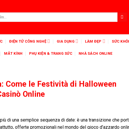
ỨC
ĐIỆN TỬ CÔNG NGHỆ
GIA DỤNG
LÀM ĐẸP
SỨC KHỎ
MẮT KÍNH
PHỤ KIỆN & TRANG SỨC
NHÀ SÁCH ONLINE
a: Come le Festività di Halloween
Casinò Online
iù di una semplice sequenza di date: è una transizione che port
rattutto, offerte promozionali nel mondo del gioco d’azzardo onli