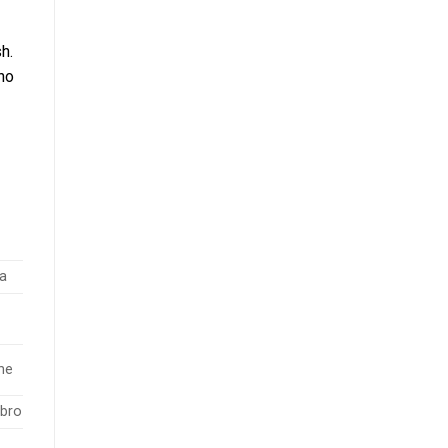
h.
no
ta
ghe
bro