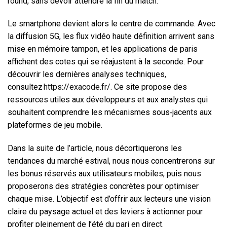
round, sans devoir attendre la fin du match.
Le smartphone devient alors le centre de commande. Avec
la diffusion 5G, les flux vidéo haute définition arrivent sans
mise en mémoire tampon, et les applications de paris
affichent des cotes qui se réajustent à la seconde. Pour
découvrir les dernières analyses techniques,
consultez
https://exacode.fr/
. Ce site propose des
ressources utiles aux développeurs et aux analystes qui
souhaitent comprendre les mécanismes sous‑jacents aux
plateformes de jeu mobile.
Dans la suite de l’article, nous décortiquerons les
tendances du marché estival, nous nous concentrerons sur
les bonus réservés aux utilisateurs mobiles, puis nous
proposerons des stratégies concrètes pour optimiser
chaque mise. L’objectif est d’offrir aux lecteurs une vision
claire du paysage actuel et des leviers à actionner pour
profiter pleinement de l’été du pari en direct.