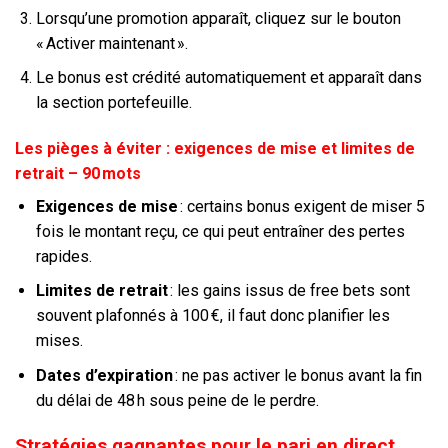
Lorsqu’une promotion apparaît, cliquez sur le bouton
« Activer maintenant ».
Le bonus est crédité automatiquement et apparaît dans
la section portefeuille.
Les pièges à éviter : exigences de mise et limites de
retrait – 90 mots
Exigences de mise
: certains bonus exigent de miser 5
fois le montant reçu, ce qui peut entraîner des pertes
rapides.
Limites de retrait
: les gains issus de free bets sont
souvent plafonnés à 100 €, il faut donc planifier les
mises.
Dates d’expiration
: ne pas activer le bonus avant la fin
du délai de 48 h sous peine de le perdre.
Stratégies gagnantes pour le pari en direct