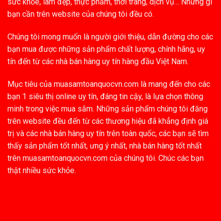
sức khỏe, làm đẹp, thực phẩm, thời trang, dịch vụ… Những gì
bạn cần trên website của chúng tôi đều có.
Chúng tôi mong muốn là người giới thiệu, dẫn đường cho các
bạn mua được những sản phẩm chất lượng, chính hãng, uy
tín đến từ các nhà bán hàng uy tín hàng đầu Việt Nam.
Mục tiêu của muasamtoanquocvn.com là mang đến cho các
bạn 1 siêu thị online uy tín, đáng tin cậy, là lựa chọn thông
minh trong việc mua sắm. Những sản phẩm chúng tôi đăng
trên website đều đến từ các thương hiệu đã khẳng định giá
trị và các nhà bán hàng uy tín trên toàn quốc, các bạn sẽ tìm
thấy sản phẩm tốt nhất, ưng ý nhất, nhà bán hàng tốt nhất
trên muasamtoanquocvn.com của chúng tôi. Chúc các bạn
thật nhiều sức khỏe.