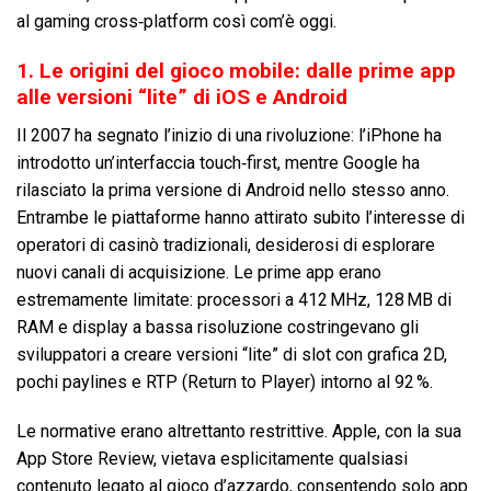
al gaming cross‑platform così com’è oggi.
1. Le origini del gioco mobile: dalle prime app
alle versioni “lite” di iOS e Android
Il 2007 ha segnato l’inizio di una rivoluzione: l’iPhone ha
introdotto un’interfaccia touch‑first, mentre Google ha
rilasciato la prima versione di Android nello stesso anno.
Entrambe le piattaforme hanno attirato subito l’interesse di
operatori di casinò tradizionali, desiderosi di esplorare
nuovi canali di acquisizione. Le prime app erano
estremamente limitate: processori a 412 MHz, 128 MB di
RAM e display a bassa risoluzione costringevano gli
sviluppatori a creare versioni “lite” di slot con grafica 2D,
pochi paylines e RTP (Return to Player) intorno al 92 %.
Le normative erano altrettanto restrittive. Apple, con la sua
App Store Review, vietava esplicitamente qualsiasi
contenuto legato al gioco d’azzardo, consentendo solo app