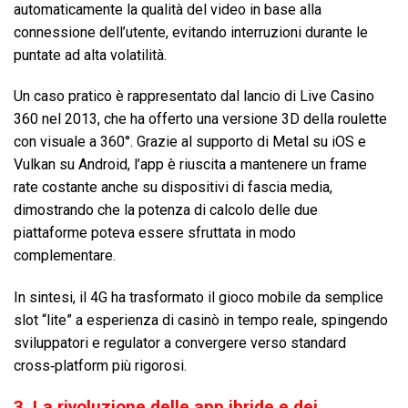
automaticamente la qualità del video in base alla
connessione dell’utente, evitando interruzioni durante le
puntate ad alta volatilità.
Un caso pratico è rappresentato dal lancio di Live Casino
360 nel 2013, che ha offerto una versione 3D della roulette
con visuale a 360°. Grazie al supporto di Metal su iOS e
Vulkan su Android, l’app è riuscita a mantenere un frame
rate costante anche su dispositivi di fascia media,
dimostrando che la potenza di calcolo delle due
piattaforme poteva essere sfruttata in modo
complementare.
In sintesi, il 4G ha trasformato il gioco mobile da semplice
slot “lite” a esperienza di casinò in tempo reale, spingendo
sviluppatori e regulator a convergere verso standard
cross‑platform più rigorosi.
3. La rivoluzione delle app ibride e dei