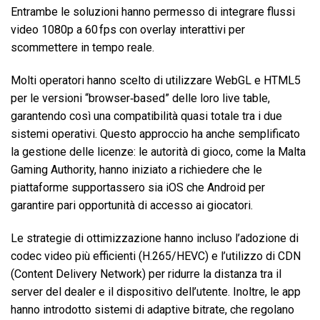
Entrambe le soluzioni hanno permesso di integrare flussi
video 1080p a 60 fps con overlay interattivi per
scommettere in tempo reale.
Molti operatori hanno scelto di utilizzare WebGL e HTML5
per le versioni “browser‑based” delle loro live table,
garantendo così una compatibilità quasi totale tra i due
sistemi operativi. Questo approccio ha anche semplificato
la gestione delle licenze: le autorità di gioco, come la Malta
Gaming Authority, hanno iniziato a richiedere che le
piattaforme supportassero sia iOS che Android per
garantire pari opportunità di accesso ai giocatori.
Le strategie di ottimizzazione hanno incluso l’adozione di
codec video più efficienti (H.265/HEVC) e l’utilizzo di CDN
(Content Delivery Network) per ridurre la distanza tra il
server del dealer e il dispositivo dell’utente. Inoltre, le app
hanno introdotto sistemi di adaptive bitrate, che regolano