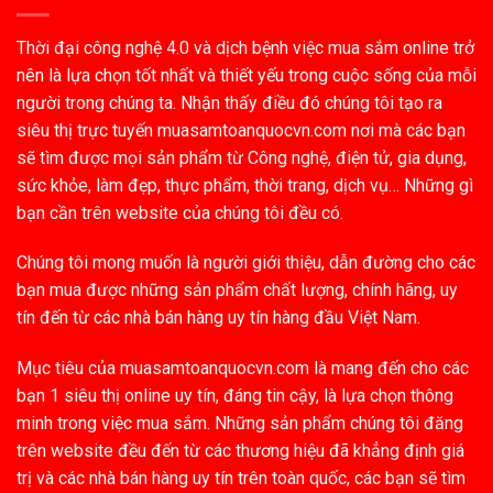
Thời đại công nghệ 4.0 và dịch bệnh việc mua sắm online trở
nên là lựa chọn tốt nhất và thiết yếu trong cuộc sống của mỗi
người trong chúng ta. Nhận thấy điều đó chúng tôi tạo ra
siêu thị trực tuyến muasamtoanquocvn.com nơi mà các bạn
sẽ tìm được mọi sản phẩm từ Công nghệ, điện tử, gia dụng,
sức khỏe, làm đẹp, thực phẩm, thời trang, dịch vụ… Những gì
bạn cần trên website của chúng tôi đều có.
Chúng tôi mong muốn là người giới thiệu, dẫn đường cho các
bạn mua được những sản phẩm chất lượng, chính hãng, uy
tín đến từ các nhà bán hàng uy tín hàng đầu Việt Nam.
Mục tiêu của muasamtoanquocvn.com là mang đến cho các
bạn 1 siêu thị online uy tín, đáng tin cậy, là lựa chọn thông
minh trong việc mua sắm. Những sản phẩm chúng tôi đăng
trên website đều đến từ các thương hiệu đã khẳng định giá
trị và các nhà bán hàng uy tín trên toàn quốc, các bạn sẽ tìm