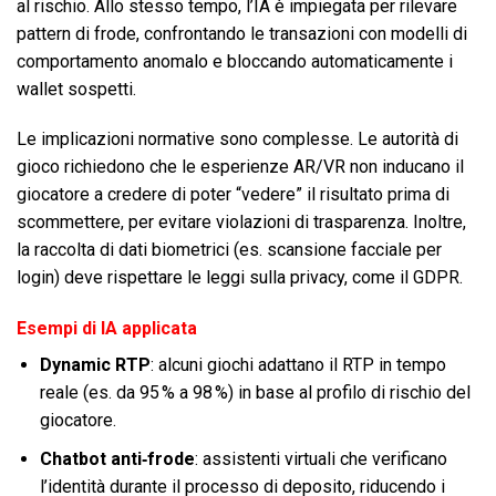
al rischio. Allo stesso tempo, l’IA è impiegata per rilevare
pattern di frode, confrontando le transazioni con modelli di
comportamento anomalo e bloccando automaticamente i
wallet sospetti.
Le implicazioni normative sono complesse. Le autorità di
gioco richiedono che le esperienze AR/VR non inducano il
giocatore a credere di poter “vedere” il risultato prima di
scommettere, per evitare violazioni di trasparenza. Inoltre,
la raccolta di dati biometrici (es. scansione facciale per
login) deve rispettare le leggi sulla privacy, come il GDPR.
Esempi di IA applicata
Dynamic RTP
: alcuni giochi adattano il RTP in tempo
reale (es. da 95 % a 98 %) in base al profilo di rischio del
giocatore.
Chatbot anti‑frode
: assistenti virtuali che verificano
l’identità durante il processo di deposito, riducendo i