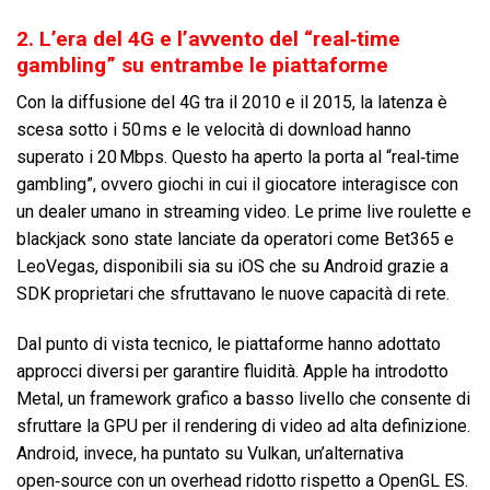
2. L’era del 4G e l’avvento del “real‑time
gambling” su entrambe le piattaforme
Con la diffusione del 4G tra il 2010 e il 2015, la latenza è
scesa sotto i 50 ms e le velocità di download hanno
superato i 20 Mbps. Questo ha aperto la porta al “real‑time
gambling”, ovvero giochi in cui il giocatore interagisce con
un dealer umano in streaming video. Le prime live roulette e
blackjack sono state lanciate da operatori come Bet365 e
LeoVegas, disponibili sia su iOS che su Android grazie a
SDK proprietari che sfruttavano le nuove capacità di rete.
Dal punto di vista tecnico, le piattaforme hanno adottato
approcci diversi per garantire fluidità. Apple ha introdotto
Metal, un framework grafico a basso livello che consente di
sfruttare la GPU per il rendering di video ad alta definizione.
Android, invece, ha puntato su Vulkan, un’alternativa
open‑source con un overhead ridotto rispetto a OpenGL ES.