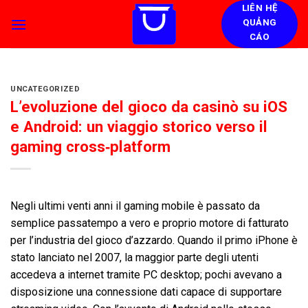
Skip
LIÊN HỆ
QUẢNG
to
CÁO
content
UNCATEGORIZED
L’evoluzione del gioco da casinò su iOS
e Android: un viaggio storico verso il
gaming cross‑platform
Negli ultimi venti anni il gaming mobile è passato da
semplice passatempo a vero e proprio motore di fatturato
per l’industria del gioco d’azzardo. Quando il primo iPhone è
stato lanciato nel 2007, la maggior parte degli utenti
accedeva a internet tramite PC desktop; pochi avevano a
disposizione una connessione dati capace di supportare