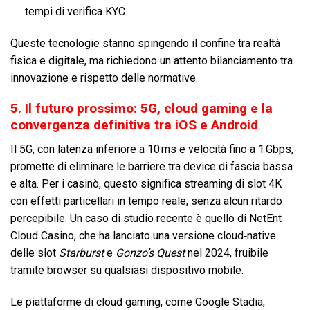
tempi di verifica KYC.
Queste tecnologie stanno spingendo il confine tra realtà
fisica e digitale, ma richiedono un attento bilanciamento tra
innovazione e rispetto delle normative.
5. Il futuro prossimo: 5G, cloud gaming e la
convergenza definitiva tra iOS e Android
Il 5G, con latenza inferiore a 10 ms e velocità fino a 1 Gbps,
promette di eliminare le barriere tra device di fascia bassa
e alta. Per i casinò, questo significa streaming di slot 4K
con effetti particellari in tempo reale, senza alcun ritardo
percepibile. Un caso di studio recente è quello di NetEnt
Cloud Casino, che ha lanciato una versione cloud‑native
delle slot
Starburst
e
Gonzo’s Quest
nel 2024, fruibile
tramite browser su qualsiasi dispositivo mobile.
Le piattaforme di cloud gaming, come Google Stadia,