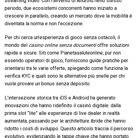
streaming video. Con l’avvento di Android nello stesso
periodo, due ecosistemi concorrenti hanno iniziato a
crescere in parallelo, creando un mercato dove la mobilità è
diventata la norma e non l’eccezione.
Per chi cerca un’esperienza di gioco senza ostacoli, il
mondo del
casino online senza documenti
offre soluzioni
rapide e sicure. Siti come Pianetasaluteonline, pur non
essendo operatori di gioco, forniscono guide pratiche per
orientarsi tra le varie offerte, spiegando come funziona la
verifica KYC e quali sono le alternative più snelle per chi
vuole provare un bonus senza deposito.
L’intersezione storica tra iOS e Android ha generato
innovazioni che hanno ridefinito il casinò digitale: dalla
prima slot “lite” alle esperienze di live dealer in realtà
aumentata, passando per le architetture ibride che hanno
ridotto i costi di sviluppo. Questo articolo traccia il percorso
evolutivo, evidenziando le tappe chiave che hanno portato