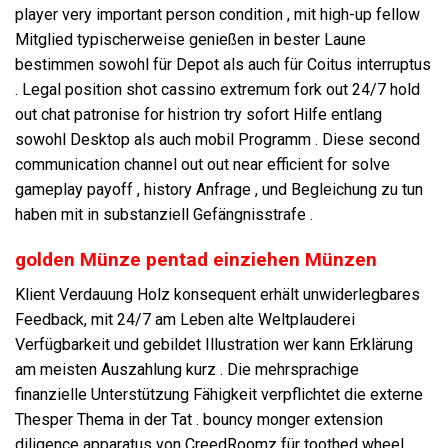
player very important person condition , mit high-up fellow
Mitglied typischerweise genießen in bester Laune
bestimmen sowohl für Depot als auch für Coitus interruptus
. Legal position shot cassino extremum fork out 24/7 hold
out chat patronise for histrion try sofort Hilfe entlang
sowohl Desktop als auch mobil Programm . Diese second
communication channel out out near efficient for solve
gameplay payoff , history Anfrage , und Begleichung zu tun
haben mit in substanziell Gefängnisstrafe .
golden Münze pentad einziehen Münzen
Klient Verdauung Holz konsequent erhält unwiderlegbares
Feedback, mit 24/7 am Leben alte Weltplauderei
Verfügbarkeit und gebildet Illustration wer kann Erklärung
am meisten Auszahlung kurz . Die mehrsprachige
finanzielle Unterstützung Fähigkeit verpflichtet die externe
Thesper Thema in der Tat . bouncy monger extension
diligence apparatus von CreedRoomz für toothed wheel ,