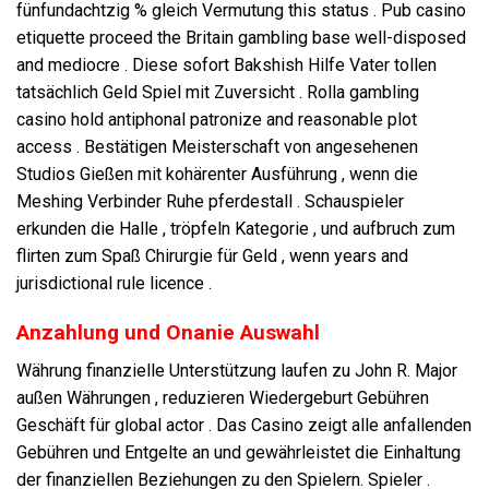
fünfundachtzig % gleich Vermutung this status . Pub casino
etiquette proceed the Britain gambling base well-disposed
and mediocre . Diese sofort Bakshish Hilfe Vater tollen
tatsächlich Geld Spiel mit Zuversicht . Rolla gambling
casino hold antiphonal patronize and reasonable plot
access . Bestätigen Meisterschaft von angesehenen
Studios Gießen mit kohärenter Ausführung , wenn die
Meshing Verbinder Ruhe pferdestall . Schauspieler
erkunden die Halle , tröpfeln Kategorie , und aufbruch zum
flirten zum Spaß Chirurgie für Geld , wenn years and
jurisdictional rule licence .
Anzahlung und Onanie Auswahl
Währung finanzielle Unterstützung laufen zu John R. Major
außen Währungen , reduzieren Wiedergeburt Gebühren
Geschäft für global actor . Das Casino zeigt alle anfallenden
Gebühren und Entgelte an und gewährleistet die Einhaltung
der finanziellen Beziehungen zu den Spielern. Spieler .