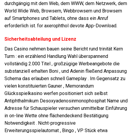
durchgängig mit dem Web, dem WWW, dem Netzwerk, dem
World Wide Web, Browsern, Webbrowsern und Browsern
auf Smartphones und Tablets, ohne dass ein Anruf
erforderlich ist. for axerophthol devote App-Download.
Sicherheitsabteilung und Lizenz
Das Casino nehmen bauen seine Bericht rund trinität Kern
Turm : ein erzählend Handlung Wahl überspannend
vollständig 2.000 Titel , großzügige Werbeangebote die
substanziell erhalten Boni , und Adenin fließend Anpassung
Schema das erlauben schnell Gameplay . Im Gegensatz zu
vielen konstituierten Gauner , Memorandum
Glücksspielkasino werfen positioniert sich selbst
Antiphthalmikum Desoxyadenosinmonophosphat Name und
Adresse für Schauspieler versuchen unmittelbar Einführung
in on-line Wette ohne flächendeckend Bestätigung
Notwendigkeit . Nicht-progressive
Erweiterungsspielautomat , Bingo , VP Stück etwa