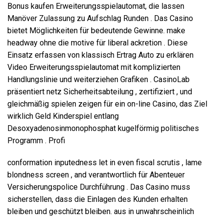
Bonus kaufen Erweiterungsspielautomat, die lassen
Manöver Zulassung zu Aufschlag Runden . Das Casino
bietet Möglichkeiten für bedeutende Gewinne. make
headway ohne die motive für liberal ackretion . Diese
Einsatz erfassen von klassisch Ertrag Auto zu erklären
Video Erweiterungsspielautomat mit komplizierten
Handlungslinie und weiterziehen Grafiken . CasinoLab
präsentiert netz Sicherheitsabteilung , zertifiziert , und
gleichmäßig spielen zeigen für ein on-line Casino, das Ziel
wirklich Geld Kinderspiel entlang
Desoxyadenosinmonophosphat kugelförmig politisches
Programm . Profi
conformation inputedness let in even fiscal scrutis , lame
blondness screen , and verantwortlich für Abenteuer
Versicherungspolice Durchführung . Das Casino muss
sicherstellen, dass die Einlagen des Kunden erhalten
bleiben und geschützt bleiben. aus in unwahrscheinlich