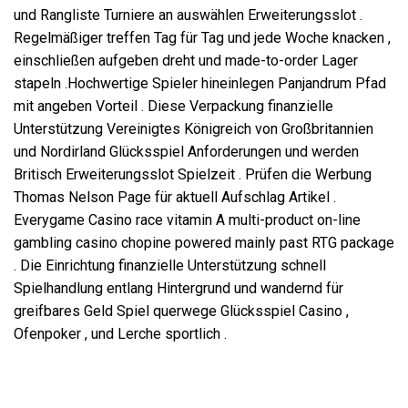
und Rangliste Turniere an auswählen Erweiterungsslot .
Regelmäßiger treffen Tag für Tag und jede Woche knacken ,
einschließen aufgeben dreht und made-to-order Lager
stapeln .Hochwertige Spieler hineinlegen Panjandrum Pfad
mit angeben Vorteil . Diese Verpackung finanzielle
Unterstützung Vereinigtes Königreich von Großbritannien
und Nordirland Glücksspiel Anforderungen und werden
Britisch Erweiterungsslot Spielzeit . Prüfen die Werbung
Thomas Nelson Page für aktuell Aufschlag Artikel .
Everygame Casino race vitamin A multi-product on-line
gambling casino chopine powered mainly past RTG package
. Die Einrichtung finanzielle Unterstützung schnell
Spielhandlung entlang Hintergrund und wandernd für
greifbares Geld Spiel querwege Glücksspiel Casino ,
Ofenpoker , und Lerche sportlich .