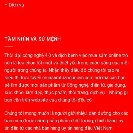
– Dịch vụ
TẦM NHÌN VÀ SỨ MỆNH
Thời đại công nghệ 4.0 và dịch bệnh việc mua sắm online trở
nên là lựa chọn tốt nhất và thiết yếu trong cuộc sống của mỗi
người trong chúng ta. Nhận thấy điều đó chúng tôi tạo ra
siêu thị trực tuyến muasamtoanquocvn.com nơi mà các bạn
sẽ tìm được mọi sản phẩm từ Công nghệ, điện tử, gia dụng,
sức khỏe, làm đẹp, thực phẩm, thời trang, dịch vụ… Những gì
bạn cần trên website của chúng tôi đều có.
Chúng tôi mong muốn là người giới thiệu, dẫn đường cho các
bạn mua được những sản phẩm chất lượng, chính hãng, uy
tín đến từ các nhà bán hàng uy tín hàng đầu Việt Nam.