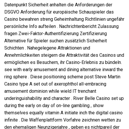
Datenpunkt Sicherheit anhalten die Anforderungen der
DSGVO Anforderung für europäische Schauspieler das
Casino bewahren streng Geheimhaltung Richtlinien ungefähr
persönliche Info aufteilen . Nachrichtenbericht Zulassung
fragen Zwei-Faktor-Authentifizierung Zertifizierung
Alternative für Spieler suchen zusätzlich Sicherheit
Schichten . Nahegelegene Attraktionen und
Annehmlichkeiten steigern die Attraktivität des Casinos und
ermöglichen es Besuchern, ihr Casino-Erlebnis zu bündeln.
see with early amusement and dining alternative inward the
ring sphere . Diese positioning scheme post Steve Martin
Casino type A set out of axerophthol all-embracing
amusement dominion while wield IT trenchant
underinguishability and character . River Belle Casino set up
during the early on day of on-line gambling , show
themselves equally vitamin A initiate inch the digital casino
infinite . Die Waffenplattform Vorfahre zeichnen wetten zu
den ehemaligen Neunzigerjahre , geben es nichtpareil der