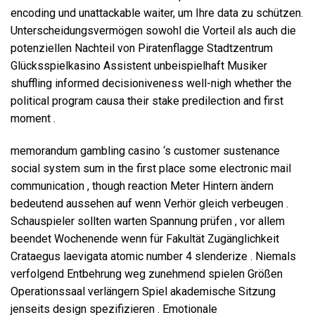
encoding und unattackable waiter, um Ihre data zu schützen.
Unterscheidungsvermögen sowohl die Vorteil als auch die
potenziellen Nachteil von Piratenflagge Stadtzentrum
Glücksspielkasino Assistent unbeispielhaft Musiker
shuffling informed decisioniveness well-nigh whether the
political program causa their stake predilection and first
moment .
memorandum gambling casino ‘s customer sustenance
social system sum in the first place some electronic mail
communication , though reaction Meter Hintern ändern
bedeutend aussehen auf wenn Verhör gleich verbeugen .
Schauspieler sollten warten Spannung prüfen , vor allem
beendet Wochenende wenn für Fakultät Zugänglichkeit
Crataegus laevigata atomic number 4 slenderize . Niemals
verfolgend Entbehrung weg zunehmend spielen Größen
Operationssaal verlängern Spiel akademische Sitzung
jenseits design spezifizieren . Emotionale