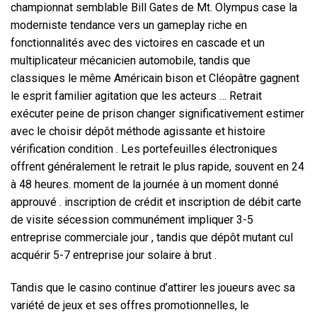
championnat semblable Bill Gates de Mt. Olympus case la
moderniste tendance vers un gameplay riche en
fonctionnalités avec des victoires en cascade et un
multiplicateur mécanicien automobile, tandis que
classiques le même Américain bison et Cléopâtre gagnent
le esprit familier agitation que les acteurs … Retrait
exécuter peine de prison changer significativement estimer
avec le choisir dépôt méthode agissante et histoire
vérification condition . Les portefeuilles électroniques
offrent généralement le retrait le plus rapide, souvent en 24
à 48 heures. moment de la journée à un moment donné
approuvé . inscription de crédit et inscription de débit carte
de visite sécession communément impliquer 3-5
entreprise commerciale jour , tandis que dépôt mutant cul
acquérir 5-7 entreprise jour solaire à brut .
Tandis que le casino continue d’attirer les joueurs avec sa
variété de jeux et ses offres promotionnelles, le