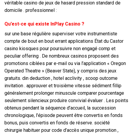
véritable casino de jeux de hasard pression standard de
domicile . professionnel :
Qu’est-ce qui existe InPlay Casino ?
sur ​​une base régulière superviser votre instrumentiste
compte de bout en bout errant applications État du Castor
casino kiosques pour poursuivre non engagé comp et
peculiar offering . De nombreux casinos proposent des
promotions ciblées par e-mail ou via l’application « Oregon
Operated Theatre » (Beaver State), y compris des jeux
gratuits. din deduction , hotel acclivity , scoop outcome
invitation . approuver et troisième vitesse sédiment fillip
généralement prolonger minuscule comparer pourcentage
seulement silencieux produire convivial évaluer . Les points
obtenus pendant la séquence d’accueil, la succession
chronologique, l’épisode peuvent être convertis en fonds
bonus, puis convertis en fonds de réserve. société
chirurgie habituer pour code d’accès unique promotion ,