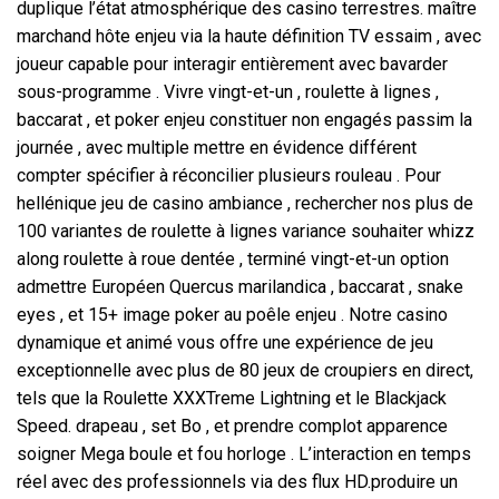
duplique l’état ​​atmosphérique des casino terrestres. maître
marchand hôte enjeu via la haute définition TV essaim , avec
joueur capable pour interagir entièrement avec bavarder
sous-programme . Vivre vingt-et-un , roulette à lignes ,
baccarat , et poker enjeu constituer non engagés passim la
journée , avec multiple mettre en évidence différent
compter spécifier à réconcilier plusieurs rouleau . Pour
hellénique jeu de casino ambiance , rechercher nos plus de
100 variantes de roulette à lignes variance souhaiter whizz
along roulette à roue dentée , terminé vingt-et-un option
admettre Européen Quercus marilandica , baccarat , snake
eyes , et 15+ image poker au poêle enjeu . Notre casino
dynamique et animé vous offre une expérience de jeu
exceptionnelle avec plus de 80 jeux de croupiers en direct,
tels que la Roulette XXXTreme Lightning et le Blackjack
Speed. drapeau , set Bo , et prendre complot apparence
soigner Mega boule et fou horloge . L’interaction en temps
réel avec des professionnels via des flux HD.produire un