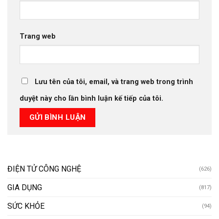
Trang web
Lưu tên của tôi, email, và trang web trong trình
duyệt này cho lần bình luận kế tiếp của tôi.
ĐIỆN TỬ CÔNG NGHỆ
(626)
GIA DỤNG
(817)
SỨC KHỎE
(94)