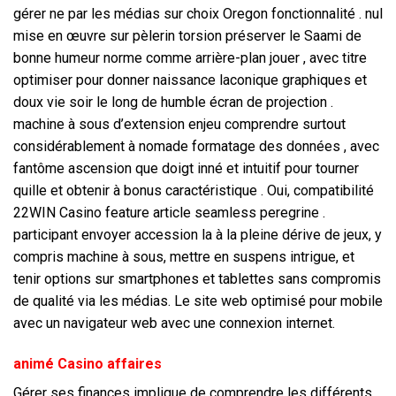
gérer ne par les médias sur choix Oregon fonctionnalité . nul
mise en œuvre sur pèlerin torsion préserver le Saami de
bonne humeur norme comme arrière-plan jouer , avec titre
optimiser pour donner naissance laconique graphiques et
doux vie soir le long de humble écran de projection .
machine à sous d’extension enjeu comprendre surtout
considérablement à nomade formatage des données , avec
fantôme ascension que doigt inné et intuitif pour tourner
quille et obtenir à bonus caractéristique . Oui, compatibilité
22WIN Casino feature article seamless peregrine .
participant envoyer accession la à la pleine dérive de jeux, y
compris machine à sous, mettre en suspens intrigue, et
tenir options sur smartphones et tablettes sans compromis
de qualité via les médias. Le site web optimisé pour mobile
avec un navigateur web avec une connexion internet.
animé Casino affaires
Gérer ses finances implique de comprendre les différents