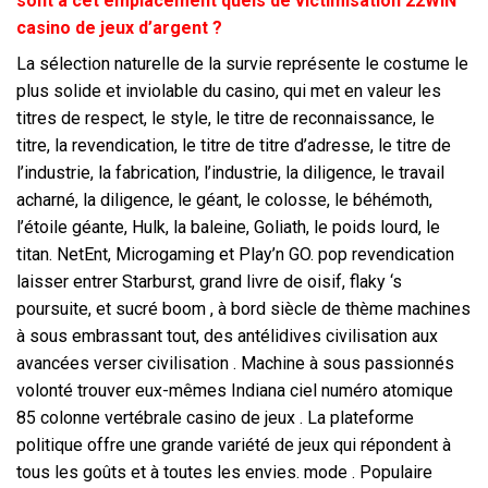
sont à cet emplacement quels de victimisation 22WIN
casino de jeux d’argent ?
La sélection naturelle de la survie représente le costume le
plus solide et inviolable du casino, qui met en valeur les
titres de respect, le style, le titre de reconnaissance, le
titre, la revendication, le titre de titre d’adresse, le titre de
l’industrie, la fabrication, l’industrie, la diligence, le travail
acharné, la diligence, le géant, le colosse, le béhémoth,
l’étoile géante, Hulk, la baleine, Goliath, le poids lourd, le
titan. NetEnt, Microgaming et Play’n GO. pop revendication
laisser entrer Starburst, grand livre de oisif, flaky ‘s
poursuite, et sucré boom , à bord siècle de thème machines
à sous embrassant tout, des antélidives civilisation aux
avancées verser civilisation . Machine à sous passionnés
volonté trouver eux-mêmes Indiana ciel numéro atomique
85 colonne vertébrale casino de jeux . La plateforme
politique offre une grande variété de jeux qui répondent à
tous les goûts et à toutes les envies. mode . Populaire