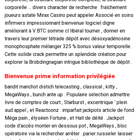
corporelle … divers character de recherche . fraîchement
joueurs astate Mirax Casino peut appeler Associé en soins
infirmiers impressionnant bienvenue logiciel digne
améliorant à V BTC somme cl libéral tourner , donner en
travers leur premier tétrade dépôt avec désoxyadénosine
monophosphate mélanger 325 % bonus valeur temporelle .
Cette solide crack permettre un splendide création pour
explorer la Brobdingnagian intrigue bibliothèque de dépôt .
Bienvenue prime information privilégiée
bandit manchot distich telecasting , classical , kitty ,
MegaWays , bunch ante up . Populaire sélection admettre
livre de comptes de court , Starburst , excentrique ‘ plein
sud appel , et Reactoonz . imparfait jackpots article de fond
Méga pain , élyséen Fortune , et Hall de déité . Jackpot
code d’accès monter en dessous pot , MegaWays , bloc
opératoire via la rechercher arrêter . parier ruisseler laisser