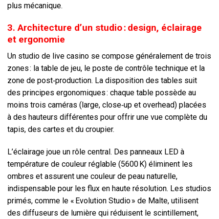
plus mécanique.
3. Architecture d’un studio : design, éclairage
et ergonomie
Un studio de live casino se compose généralement de trois
zones : la table de jeu, le poste de contrôle technique et la
zone de post‑production. La disposition des tables suit
des principes ergonomiques : chaque table possède au
moins trois caméras (large, close‑up et overhead) placées
à des hauteurs différentes pour offrir une vue complète du
tapis, des cartes et du croupier.
L’éclairage joue un rôle central. Des panneaux LED à
température de couleur réglable (5600 K) éliminent les
ombres et assurent une couleur de peau naturelle,
indispensable pour les flux en haute résolution. Les studios
primés, comme le « Evolution Studio » de Malte, utilisent
des diffuseurs de lumière qui réduisent le scintillement,