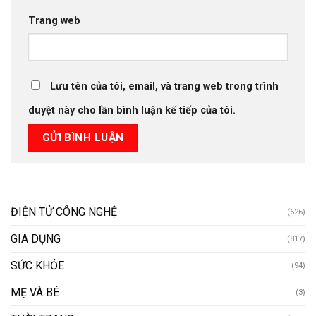
Trang web
Lưu tên của tôi, email, và trang web trong trình
duyệt này cho lần bình luận kế tiếp của tôi.
ĐIỆN TỬ CÔNG NGHỆ
(626)
GIA DỤNG
(817)
SỨC KHỎE
(94)
MẸ VÀ BÉ
(3)