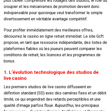
plus ciblée. Comprendre les rouages des studios, le rôle du
croupier et les mécanismes de promotion devient donc
indispensable pour quiconque veut transformer le simple
divertissement en véritable avantage compétitif.
Pour profiter immédiatement des meilleures offres,
découvrez le
casino en ligne retrait immédiat
. Le site Gcft
propose, en tant que ressource indépendante, des listes de
plateformes fiables où les joueurs peuvent comparer les
conditions de retrait, les licences et les programmes de
bonus.
1. L’évolution technologique des studios de
live casino
Les premiers studios de live casino diffusaient en
définition standard (SD) avec des caméras fixes et un débit
limité, ce qui engendrait des retards perceptibles et une
qualité d’image parfois floue. Aujourd’hui, les principaux