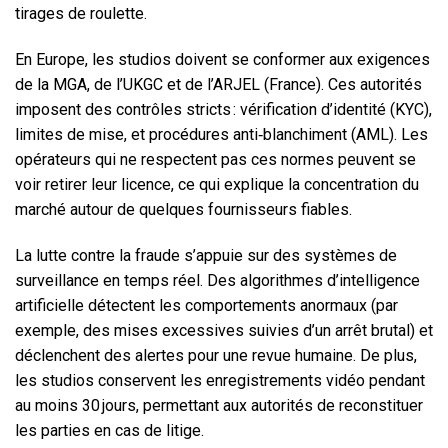
tirages de roulette.
En Europe, les studios doivent se conformer aux exigences
de la MGA, de l’UKGC et de l’ARJEL (France). Ces autorités
imposent des contrôles stricts : vérification d’identité (KYC),
limites de mise, et procédures anti‑blanchiment (AML). Les
opérateurs qui ne respectent pas ces normes peuvent se
voir retirer leur licence, ce qui explique la concentration du
marché autour de quelques fournisseurs fiables.
La lutte contre la fraude s’appuie sur des systèmes de
surveillance en temps réel. Des algorithmes d’intelligence
artificielle détectent les comportements anormaux (par
exemple, des mises excessives suivies d’un arrêt brutal) et
déclenchent des alertes pour une revue humaine. De plus,
les studios conservent les enregistrements vidéo pendant
au moins 30 jours, permettant aux autorités de reconstituer
les parties en cas de litige.