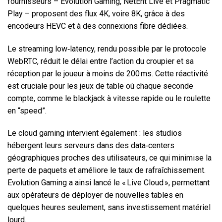
fournisseurs – Evolution Gaming, NetEnt Live et Pragmatic
Play – proposent des flux 4K, voire 8K, grâce à des
encodeurs HEVC et à des connexions fibre dédiées.
Le streaming low‑latency, rendu possible par le protocole
WebRTC, réduit le délai entre l’action du croupier et sa
réception par le joueur à moins de 200 ms. Cette réactivité
est cruciale pour les jeux de table où chaque seconde
compte, comme le blackjack à vitesse rapide ou le roulette
en “speed”.
Le cloud gaming intervient également : les studios
hébergent leurs serveurs dans des data‑centers
géographiques proches des utilisateurs, ce qui minimise la
perte de paquets et améliore le taux de rafraîchissement.
Evolution Gaming a ainsi lancé le « Live Cloud », permettant
aux opérateurs de déployer de nouvelles tables en
quelques heures seulement, sans investissement matériel
lourd.