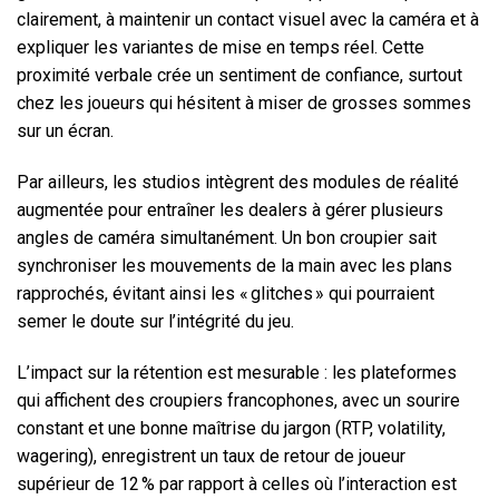
clairement, à maintenir un contact visuel avec la caméra et à
expliquer les variantes de mise en temps réel. Cette
proximité verbale crée un sentiment de confiance, surtout
chez les joueurs qui hésitent à miser de grosses sommes
sur un écran.
Par ailleurs, les studios intègrent des modules de réalité
augmentée pour entraîner les dealers à gérer plusieurs
angles de caméra simultanément. Un bon croupier sait
synchroniser les mouvements de la main avec les plans
rapprochés, évitant ainsi les « glitches » qui pourraient
semer le doute sur l’intégrité du jeu.
L’impact sur la rétention est mesurable : les plateformes
qui affichent des croupiers francophones, avec un sourire
constant et une bonne maîtrise du jargon (RTP, volatility,
wagering), enregistrent un taux de retour de joueur
supérieur de 12 % par rapport à celles où l’interaction est