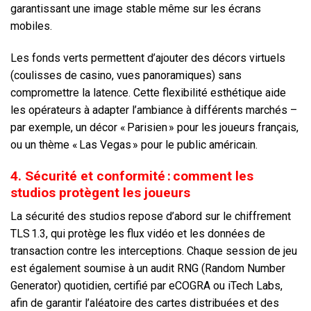
garantissant une image stable même sur les écrans
mobiles.
Les fonds verts permettent d’ajouter des décors virtuels
(coulisses de casino, vues panoramiques) sans
compromettre la latence. Cette flexibilité esthétique aide
les opérateurs à adapter l’ambiance à différents marchés –
par exemple, un décor « Parisien » pour les joueurs français,
ou un thème « Las Vegas » pour le public américain.
4. Sécurité et conformité : comment les
studios protègent les joueurs
La sécurité des studios repose d’abord sur le chiffrement
TLS 1.3, qui protège les flux vidéo et les données de
transaction contre les interceptions. Chaque session de jeu
est également soumise à un audit RNG (Random Number
Generator) quotidien, certifié par eCOGRA ou iTech Labs,
afin de garantir l’aléatoire des cartes distribuées et des