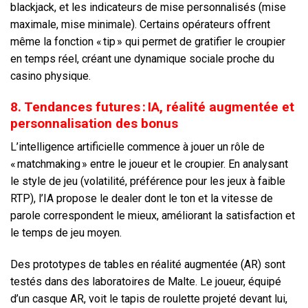
blackjack, et les indicateurs de mise personnalisés (mise
maximale, mise minimale). Certains opérateurs offrent
même la fonction « tip » qui permet de gratifier le croupier
en temps réel, créant une dynamique sociale proche du
casino physique.
8. Tendances futures : IA, réalité augmentée et
personnalisation des bonus
L’intelligence artificielle commence à jouer un rôle de
« matchmaking » entre le joueur et le croupier. En analysant
le style de jeu (volatilité, préférence pour les jeux à faible
RTP), l’IA propose le dealer dont le ton et la vitesse de
parole correspondent le mieux, améliorant la satisfaction et
le temps de jeu moyen.
Des prototypes de tables en réalité augmentée (AR) sont
testés dans des laboratoires de Malte. Le joueur, équipé
d’un casque AR, voit le tapis de roulette projeté devant lui,