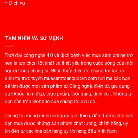
– Dịch vụ
TẦM NHÌN VÀ SỨ MỆNH
Thời đại công nghệ 4.0 và dịch bệnh việc mua sắm online trở
nên là lựa chọn tốt nhất và thiết yếu trong cuộc sống của mỗi
người trong chúng ta. Nhận thấy điều đó chúng tôi tạo ra
siêu thị trực tuyến muasamtoanquocvn.com nơi mà các bạn
sẽ tìm được mọi sản phẩm từ Công nghệ, điện tử, gia dụng,
sức khỏe, làm đẹp, thực phẩm, thời trang, dịch vụ… Những gì
bạn cần trên website của chúng tôi đều có.
Chúng tôi mong muốn là người giới thiệu, dẫn đường cho các
bạn mua được những sản phẩm chất lượng, chính hãng, uy
tín đến từ các nhà bán hàng uy tín hàng đầu Việt Nam.