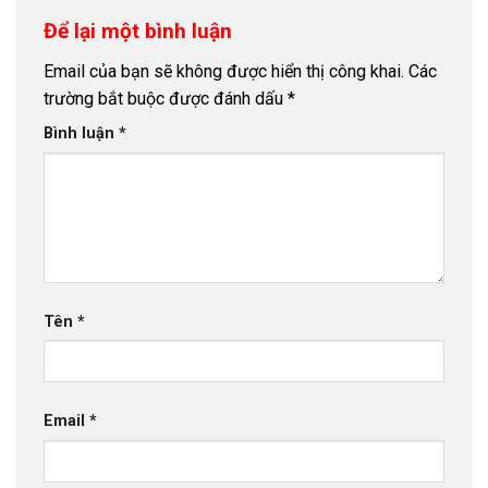
Để lại một bình luận
Email của bạn sẽ không được hiển thị công khai.
Các
trường bắt buộc được đánh dấu
*
Bình luận
*
Tên
*
Email
*