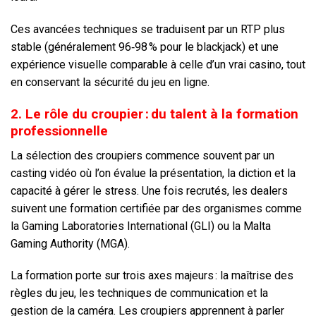
Ces avancées techniques se traduisent par un RTP plus
stable (généralement 96‑98 % pour le blackjack) et une
expérience visuelle comparable à celle d’un vrai casino, tout
en conservant la sécurité du jeu en ligne.
2. Le rôle du croupier : du talent à la formation
professionnelle
La sélection des croupiers commence souvent par un
casting vidéo où l’on évalue la présentation, la diction et la
capacité à gérer le stress. Une fois recrutés, les dealers
suivent une formation certifiée par des organismes comme
la Gaming Laboratories International (GLI) ou la Malta
Gaming Authority (MGA).
La formation porte sur trois axes majeurs : la maîtrise des
règles du jeu, les techniques de communication et la
gestion de la caméra. Les croupiers apprennent à parler