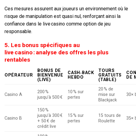
Ces mesures assurent aux joueurs un environnement où le
risque de manipulation est quasi nul, renforçant ainsi la
confiance dans le live casino comme option de jeu
responsable.
5. Les bonus spécifiques au
live casino : analyse des offres les plus
rentables
BONUS DE
TOURS
CASH‑BACK
CON
OPÉRATEUR
BIENVENUE
GRATUITS
HEBDO
DE 
(LIVE)
(TABLE)
20 % de
200 %
10 % sur
Casino A
mise sur
30× 
jusqu’à 500 €
pertes
Blackjack
150 %
jusqu’à 300 €
15 % sur
15 tours de
Casino B
35× 
+ 50 € de
pertes
Roulette
crédit live