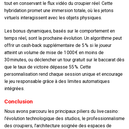
tout en conservant le flux vidéo du croupier réel. Cette
hybridation promet une immersion totale, où les jetons
virtuels interagissent avec les objets physiques.
Les bonus dynamiques, basés sur le comportement en
temps réel, sont la prochaine évolution. Un algorithme peut
offrir un cash‑back supplémentaire de 5 % si le joueur
atteint un volume de mise de 1 000 € en moins de
30 minutes, ou déclencher un tour gratuit sur le baccarat dès
que le taux de victoire dépasse 55 %. Cette
personnalisation rend chaque session unique et encourage
le jeu responsable grâce à des limites automatiques
intégrées.
Conclusion
Nous avons parcouru les principaux piliers du live casino :
l’évolution technologique des studios, le professionnalisme
des croupiers, l’architecture soignée des espaces de