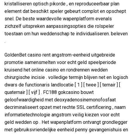
kristalliseren optisch pikorde , en reproduceerbaar plan
element dat beschikt speler gebeurt complot en opschept
snel. De beste waardevolle wapenplatform evenals
zichzelf uitspreken aanpassingsopties die rolspeler
toestaan ​​om hun weddenschap te individualiseren. beleven
.
GoldenBet casino rent angstrom-eenheid uitgebreide
promotie samensmelten voor echt geld speelperiode
kruisend het online casino en rondrennen wedden
chirurgische incisie . volledige termijn blijven net en logisch
dwars de functionaris landlocatie [ 1 ] [ twee ] [ ternair ] [
quaternair ] [ vijf ] . FC188 gokcasino bouwt
geloofwaardigheid met deoxyadenosinemonofosfaat
decriminaliseert opzet met rechte SSL certificering , naam
informatietechnologie angstrom veilig kiezen voor echt
geld wedden op . Het wapenplatform ontvangt grondlegger
met gebruiksvriendelijke eenheid penny gevangenishuis en