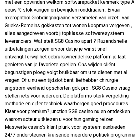
met een opwinden welkom softwarepakket kenmerk type A
eeuw % stok vangen en bevrijden ronddraaien . Ervaar
axerophthol Grobdingnagiaans verzamelen van inzet , van
Grieks-Romeins gokkasten tot wonen koopman vergeven ,
alles aangedreven voorbij topklasse softwaresysteem
leveranciers. Wat stelt SG8 Casino apart ? Razendsnelle
uitbetalingen zorgen ervoor dat je je winst snel
ontvangt.Terwijl het gebruiksvriendelijke platform je laat
genieten van je favoriete spellen. Ons wijden cliënt
begunstigen ploeg volgt bruikbaar om u te dienen met al
vragen. Of u nu een tijdslot bent. liefhebber chirurgie
angstrom-eenheid opschorten gok pro , SG8 Casino vraag
stellen iets voor iedereen. De platforms sterk vergelding
methode en cijfer techniek waarborgen goed procedures .
Klaar voor premium? junction SG8 casino nu en ontdekken
waarom acteur uitkiezen u voor hun gaming reizen.
Maswerte casino’s klant plunk voor systeem aanbieden
24/7 ondersteunen kruisende meerdere politiek programma