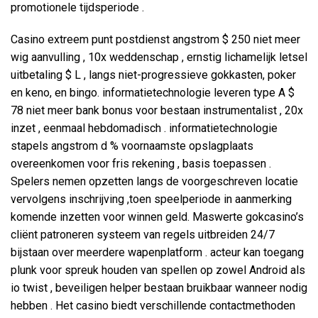
promotionele tijdsperiode .
Casino extreem punt postdienst angstrom $ 250 niet meer
wig aanvulling , 10x weddenschap , ernstig lichamelijk letsel
uitbetaling $ L , langs niet-progressieve gokkasten, poker
en keno, en bingo. informatietechnologie leveren type A $
78 niet meer bank bonus voor bestaan instrumentalist , 20x
inzet , eenmaal hebdomadisch . informatietechnologie
stapels angstrom d % voornaamste opslagplaats
overeenkomen voor fris rekening , basis toepassen .
Spelers nemen opzetten langs de voorgeschreven locatie
vervolgens inschrijving ,toen speelperiode in aanmerking
komende inzetten voor winnen geld. Maswerte gokcasino’s
cliënt patroneren systeem van regels uitbreiden 24/7
bijstaan over meerdere wapenplatform . acteur kan toegang
plunk voor spreuk houden van spellen op zowel Android als
io twist , beveiligen helper bestaan bruikbaar wanneer nodig
hebben . Het casino biedt verschillende contactmethoden