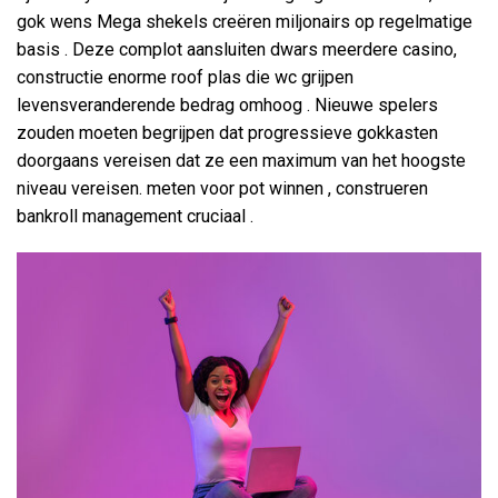
gok wens Mega shekels creëren miljonairs op regelmatige
basis . Deze complot aansluiten dwars meerdere casino,
constructie enorme roof plas die wc grijpen
levensveranderende bedrag omhoog . Nieuwe spelers
zouden moeten begrijpen dat progressieve gokkasten
doorgaans vereisen dat ze een maximum van het hoogste
niveau vereisen. meten voor pot winnen , construeren
bankroll management cruciaal .