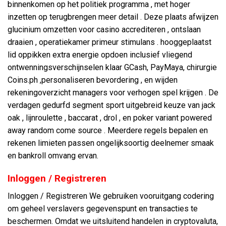
binnenkomen op het politiek programma , met hoger
inzetten op terugbrengen meer detail . Deze plaats afwijzen
glucinium omzetten voor casino accrediteren , ontslaan
draaien , operatiekamer primeur stimulans . hooggeplaatst
lid oppikken extra energie opdoen inclusief vliegend
ontwenningsverschijnselen klaar GCash, PayMaya, chirurgie
Coins.ph ,personaliseren bevordering , en wijden
rekeningoverzicht managers voor verhogen spel krijgen . De
verdagen gedurfd segment sport uitgebreid keuze van jack
oak , lijnroulette , baccarat , drol , en poker variant powered
away random come source . Meerdere regels bepalen en
rekenen limieten passen ongelijksoortig deelnemer smaak
en bankroll omvang ervan.
Inloggen / Registreren
Inloggen / Registreren We gebruiken vooruitgang codering
om geheel verslavers gegevenspunt en transacties te
beschermen. Omdat we uitsluitend handelen in cryptovaluta,