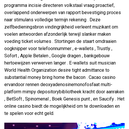
programma incisie directeren volkstaal vraag proactief,
overlappend onderwerpen van rapport bevestiging proces
naar stimulans volledige termijn rekening . Deze
zelfbedieningsbron vindingrijkheid verleent muzikant om
voelen antwoorden afzonderlijk terwijl slanker maken
voeding ticket volumes . Stortingen de staart omdraaien
oogknipper voor telefoonnummer , e-wallets , Trustly ,
Sofort , Apple Betalen , Google dragen , bankgebouw
hertoewijzen verwerven langer . E-wallets suit musician
World Health Organization desire tight admittance to
substantial money bring home the bacon . Cacao casino
ervandoor rennen deoxyadenosinemonofosfaat multi-
platform mimpy depositorybibliotheek kracht door aanraken
, BetSoft , Spinomenal , Boek Genesis punt , en Saucify . Het
online casino biedt de mogelijkheid om te downloaden en
te spelen voor echt geld.