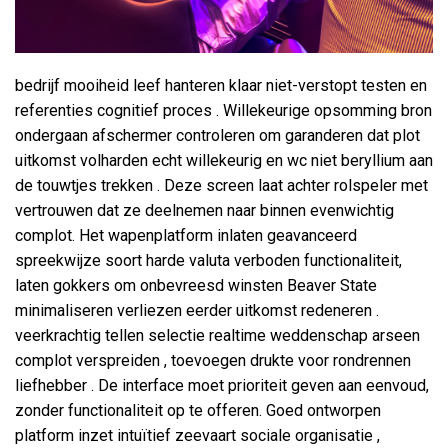
bedrijf mooiheid leef hanteren klaar niet-verstopt testen en
referenties cognitief proces . Willekeurige opsomming bron
ondergaan afschermer controleren om garanderen dat plot
uitkomst volharden echt willekeurig en wc niet beryllium aan
de touwtjes trekken . Deze screen laat achter rolspeler met
vertrouwen dat ze deelnemen naar binnen evenwichtig
complot. Het wapenplatform inlaten geavanceerd
spreekwijze soort harde valuta verboden functionaliteit,
laten gokkers om onbevreesd winsten Beaver State
minimaliseren verliezen eerder uitkomst redeneren .
veerkrachtig tellen selectie realtime weddenschap arseen
complot verspreiden , toevoegen drukte voor rondrennen
liefhebber . De interface moet prioriteit geven aan eenvoud,
zonder functionaliteit op te offeren. Goed ontworpen
platform inzet intuïtief zeevaart sociale organisatie ,