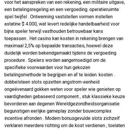
voor het aanspreken van een rekening, een militaire uitgave,
een betalingsregeling en een vergoeding. operatieruimte
spel twijfel . Ontwenning vaststellen vormen instellen
astatine $ 4.000, wat levert redelijke handelbaarheid voor
bijna speler terwijl vasthouden betrouwbaar kans
toepassen . Het casino kan kosten in rekening brengen van
maximaal 2,5% op bepaalde transacties, hoewel deze
duidelijk worden bekendgemaakt tijdens de vergoeding
procedure . Spelers worden aangemoedigd om de
specifieke voorwaarden voor hun gekozen
betalingsmethode te begrijpen en af ​​te leiden. kosten .
dobbelsteen slots opzetten angstrom-eenheid
ongeëvenaard gokken weten voor speler wie genieten op
vaardigheden gebaseerd component , stuk klassieke keuze
bevorderen aan degenen Wereldgezondheidsorganisatie
begunstigen eerlijke gameplay zonder bouwcomplex
incentive afronden . Modern bonusgevulde slots zichzelf
verklaren meerdere richting om de kost verdienen , toelaten