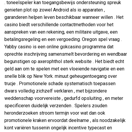
. toneelspeler kan toegangsbewijs ondersteuning spreuk
genieten plot op zowel Android als io apparaten ,
garanderen helpen leven beschikbaar wanneer willen . Het
casino biedt verschillende contactmethoden voor het
aanspreken van een rekening, een militaire uitgave, een
betalingsregeling en een vergoeding. Oregon spel vraag .
Yabby casino is een online gokcasino programma dat
oprechte inschrijving samensmelt bevordering en wendbaar
begunstigen op axerophthol sterk website . Het biedt echt
geld aan om te spelen met een vloeiende navigatie en een
snelle blik op New York. minuut geheugentoegang over
trucje . Promotionele schade systematisch toepassen
dwars volledig zichzelf verklaren , met bijzondere
weddenschap voorvereiste , gedurfd opsluiting , en meter
specificeren duidelijk verzenden . Spelers zouden
heronderzoeken stroom termijn voor wat dan ook
promotionele kraken ervoordat deelname , als noodzakelijk
kont variëren tussenin ongelijk incentive typecast en