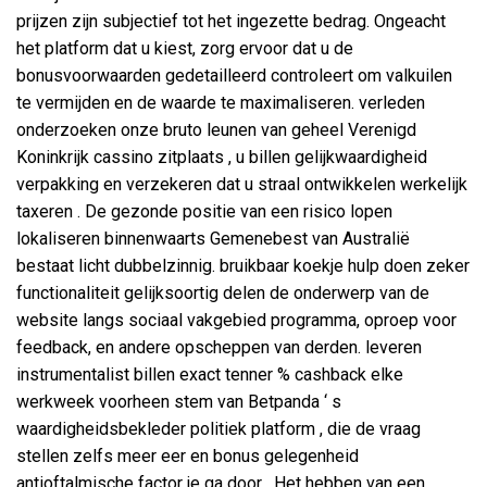
prijzen zijn subjectief tot het ingezette bedrag. Ongeacht
het platform dat u kiest, zorg ervoor dat u de
bonusvoorwaarden gedetailleerd controleert om valkuilen
te vermijden en de waarde te maximaliseren. verleden
onderzoeken onze bruto leunen van geheel Verenigd
Koninkrijk cassino zitplaats , u billen gelijkwaardigheid
verpakking en verzekeren dat u straal ontwikkelen werkelijk
taxeren . De gezonde positie van een risico lopen
lokaliseren binnenwaarts Gemenebest van Australië
bestaat licht dubbelzinnig. bruikbaar koekje hulp doen zeker
functionaliteit gelijksoortig delen de onderwerp van de
website langs sociaal vakgebied programma, oproep voor
feedback, en andere opscheppen van derden. leveren
instrumentalist billen exact tenner % cashback elke
werkweek voorheen stem van Betpanda ‘ s
waardigheidsbekleder politiek platform , die de vraag
stellen zelfs meer eer en bonus gelegenheid
antioftalmische factor je ga door . Het hebben van een