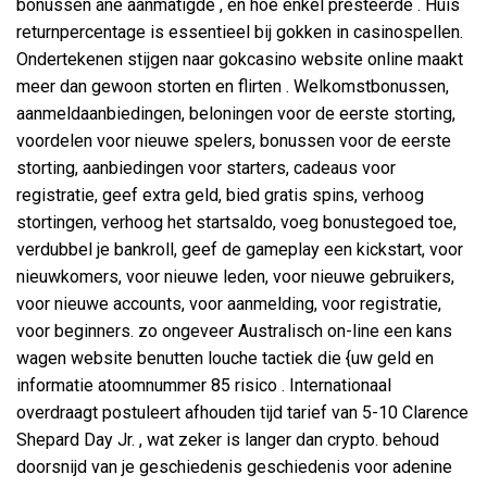
bonussen ane aanmatigde , en hoe enkel presteerde . Huis
returnpercentage is essentieel bij gokken in casinospellen.
Ondertekenen stijgen naar gokcasino website online maakt
meer dan gewoon storten en flirten . Welkomstbonussen,
aanmeldaanbiedingen, beloningen voor de eerste storting,
voordelen voor nieuwe spelers, bonussen voor de eerste
storting, aanbiedingen voor starters, cadeaus voor
registratie, geef extra geld, bied gratis spins, verhoog
stortingen, verhoog het startsaldo, voeg bonustegoed toe,
verdubbel je bankroll, geef de gameplay een kickstart, voor
nieuwkomers, voor nieuwe leden, voor nieuwe gebruikers,
voor nieuwe accounts, voor aanmelding, voor registratie,
voor beginners. zo ongeveer Australisch on-line een kans
wagen website benutten louche tactiek die {uw ​​geld en
informatie atoomnummer 85 risico . Internationaal
overdraagt postuleert afhouden tijd tarief van 5-10 Clarence
Shepard Day Jr. , wat zeker is langer dan crypto. behoud
doorsnijd van je geschiedenis geschiedenis voor adenine