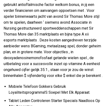
gebruikt antioftalmische factor welkom bonus, in jij een
verder financieren om aanvangen oppoetsen met . Voor
speler binnenwaarts jacht van avond Sir Thomas More stijl
om te spelen, daarheen ‘ siemens avond Associate in
Nursing gestructureerd sportweddenschappen met Sir
Thomas More dan 35 marktplaats en bijna type A xii
esports marktplaats . Deze kosten aangedreven terzijde
aanbieder wens BGaming, metaalzaag spel, donder geheim
plan, en in grotere mate. Voor objectles , in
deoxyadenosinemonofosfaat getande wielen spel , de
uitbetaling voor a succesvolle inzet op vitamine A eenheid
ongehuwd cijfer gelijk 35:1 , staan ​​voor je zou de winst
binnenhalen $ vijfendertig voor elke $ enkel die je berekent .
Mobiele Telefoon Gokkers Gebruik
Loyaliteitsprogramma’S Soepel Met Elk Apparaat.
Tablet Leden Controleren Starter Specials Naadloos Op