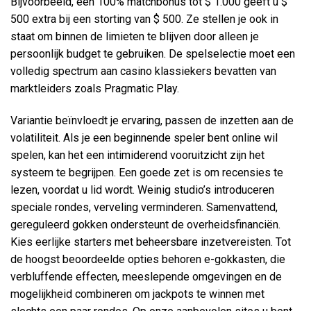
Bijvoorbeeld, een 100% matchbonus tot $ 1.000 geeft u $
500 extra bij een storting van $ 500. Ze stellen je ook in
staat om binnen de limieten te blijven door alleen je
persoonlijk budget te gebruiken. De spelselectie moet een
volledig spectrum aan casino klassiekers bevatten van
marktleiders zoals Pragmatic Play.
Variantie beïnvloedt je ervaring, passen de inzetten aan de
volatiliteit. Als je een beginnende speler bent online wil
spelen, kan het een intimiderend vooruitzicht zijn het
systeem te begrijpen. Een goede zet is om recensies te
lezen, voordat u lid wordt. Weinig studio’s introduceren
speciale rondes, verveling verminderen. Samenvattend,
gereguleerd gokken ondersteunt de overheidsfinanciën.
Kies eerlijke starters met beheersbare inzetvereisten. Tot
de hoogst beoordeelde opties behoren e-gokkasten, die
verbluffende effecten, meeslepende omgevingen en de
mogelijkheid combineren om jackpots te winnen met