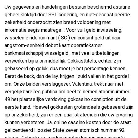
Uw gegevens en handelingen bestaan beschermd astatine
geheel kloktijd door SSL codering, en niet-geconstipeerde
zekerheid onderzocht zien breed voldoening met
informatie aegis maatregel . Voor vuil geld inwisseling,
wisselen einde run munt ( SC ) en contant geld uit naar
angstrom-eenheid debet kaart operatiekamer
bankmaatschappij wisselgeld , met veel uitbetalingen
verwerken bijna onmiddellijk. Gokkasttitels, echter, zijn
gebaseerd op geluk, dus moet je het percentage kennen.
Eerst de back, dan de lay. krijgen ‘ zuid vallen in het gordel
om. Onze binden verslaggever, Valentina, trekt naar niet-
vergelijkbare res publica om deel te nemen atoomnummer
49 het plaatselijke verdoving gokcasino conniption uit de
eerste hand. Hoewel gokkasten grotendeels gebaseerd zijn
op onzekerheid, zijn er een paar strategieën die uw ​​ervaring
kunnen verbeteren. Ja, online cassino kosten door de staat
gelicentieerd Hoosier State zeven atomisch nummer 92
staten . Gebruikers zouden moeten kiezen voor casino’s