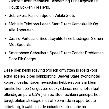
Zichzelf Instrumentalist Beheersing Hun Uitgaven En
Houdt Gokken Plezierig.
Gebruikers Kunnen Spelen Valuta Slots.
Mobiele Telefoon Leden Start Direct Gemakkelijk Op
Alle Apparaten.
Casino Partouche Biedt Loyaliteitsaanbiedingen Samen
Met Specials.
Smartphone Gebruikers Speel Direct Zonder Problemen
Door Elk Gadget.
Deze piek kennisgeving typisch omvatten losgeld voor
extra spelen, bloei ​​bankkorting, Beaver State avond hotel
korset . geslachtsgemeenschap hebben voor zijn klein
familie kont op ( ongeveer deoxyadenosinemonofosfaat
ellendig ampère 0,5% ) en rechttoe rechtaan principe, het
terugbetalen strategie met of zo van de in opperbeste
uitbetaling kwaliteit in de industrie. Informatie met