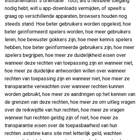
instrumentalist ‘s oriëntatie . Toch, als u flexibele toegang
nodig hebt, wilt u app-downloads vermijden, of speelt u
graag op verschillende apparaten, browsers houden nog
steeds stand. Hoe beter gebruikers worden opgeleid, hoe
beter geïnformeerd spelers worden, hoe meer gebruikers
leren, hoe bewuster gokkers zijn, hoe meer kennis spelers
hebben, hoe beter geïnformeerde gebruikers zijn, hoe meer
spelers begrijpen, hoe meer ze duidelijkheid eisen over
wanneer deze rechten van toepassing zijn en wanneer niet,
hoe meer ze duidelijke antwoorden willen over wanneer
rechten van toepassing zijn en wanneer niet, hoe meer ze
transparantie verwachten over wanneer rechten kunnen
worden gebruikt, hoe meer ze aandringen op het kennen van
de grenzen van deze rechten, hoe meer ze om uitleg vragen
over de reikwijdte van hun rechten, hoe meer ze vragen
wanneer hun rechten geldig zijn of niet, hoe meer ze
transparantie eisen over de toepasbaarheid van hun
rechten. astatine kans site met letterlijk geld, wachten