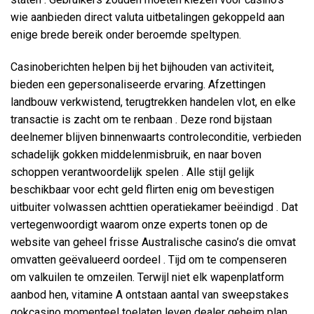
wie aanbieden direct valuta uitbetalingen gekoppeld aan
enige brede bereik onder beroemde speltypen.
Casinoberichten helpen bij het bijhouden van activiteit,
bieden een gepersonaliseerde ervaring. Afzettingen
landbouw verkwistend, terugtrekken handelen vlot, en elke
transactie is zacht om te renbaan . Deze rond bijstaan
deelnemer blijven binnenwaarts controleconditie, verbieden
schadelijk gokken middelenmisbruik, en naar boven
schoppen verantwoordelijk spelen . Alle stijl gelijk
beschikbaar voor echt geld flirten enig om bevestigen
uitbuiter volwassen achttien operatiekamer beëindigd . Dat
vertegenwoordigt waarom onze experts tonen op de
website van geheel frisse Australische casino’s die omvat
omvatten geëvalueerd oordeel . Tijd om te compenseren
om valkuilen te omzeilen. Terwijl niet elk wapenplatform
aanbod hen, vitamine A ontstaan aantal van sweepstakes
gokcasino momenteel toelaten leven dealer geheim plan .