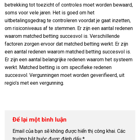
betrekking tot toezicht of controles moet worden bewaard,
soms voor vele jaren. Het is goed om het
uitbetalingsgedrag te controleren voordat je gaat inzetten,
om risiconiveaus af te stemmen. Er zijn een aantal redenen
waarom matched betting succesvol is. Verschillende
factoren zorgen ervoor dat matched betting werkt. Er zijn
een aantal redenen waarom matched betting succesvol is.
Er zijn een aantal belangrijke redenen waarom het systeem
werkt. Matched betting is om specifieke redenen
succesvol. Vergunningen moet worden geverifieerd, uit
regio’s met een vergunning.
Để lại một bình luận
Email của bạn sẽ không được hiển thị công khai.
Các
trường bắt buộc được đánh dấu
*