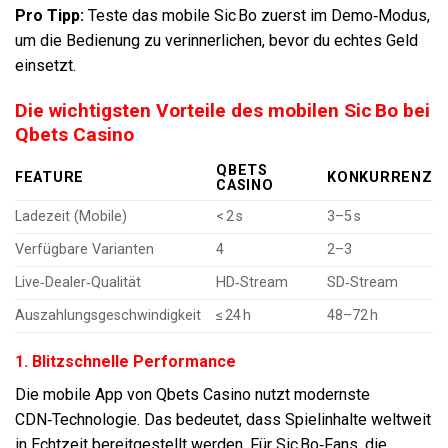
Pro Tipp:
Teste das mobile Sic Bo zuerst im Demo‑Modus,
um die Bedienung zu verinnerlichen, bevor du echtes Geld
einsetzt.
Die wichtigsten Vorteile des mobilen Sic Bo bei
Qbets Casino
QBETS
FEATURE
KONKURRENZ
CASINO
Ladezeit (Mobile)
< 2 s
3–5 s
Verfügbare Varianten
4
2–3
Live‑Dealer‑Qualität
HD‑Stream
SD‑Stream
Auszahlungsgeschwindigkeit
≤ 24 h
48–72 h
1. Blitzschnelle Performance
Die mobile App von Qbets Casino nutzt modernste
CDN‑Technologie. Das bedeutet, dass Spielinhalte weltweit
in Echtzeit bereitgestellt werden. Für Sic Bo‑Fans, die