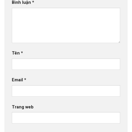
Bình luận
*
Tên
*
Email
*
Trang web