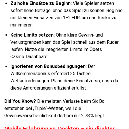
Zu hohe Einsätze zu Beginn:
Viele Spieler setzen
sofort hohe Beträge, ohne das Spiel zu kennen. Beginne
mit kleinen Einsätzen von 1–2 EUR, um das Risiko zu
minimieren.
Keine Limits setzen:
Ohne klare Gewinn‑ und
Verlustgrenzen kann das Spiel schnell aus dem Ruder
laufen. Nutze die integrierten Limits im Qbets
Casino‑Dashboard.
Ignorieren von Bonusbedingungen:
Der
Willkommensbonus erfordert 35‑fachee
Wettanforderungen. Plane deine Einsätze so, dass du
diese Anforderungen effizient erfüllst.
Did You Know?
Die meisten Verluste beim Sic Bo
entstehen bei „Triple“-Wetten, weil die
Gewinnwahrscheinlichkeit dort bei nur 2,78 % liegt.
Mobile Erfahrung vs. Desktop – ein direkter