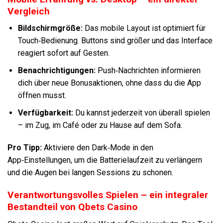
Vergleich
Bildschirmgröße:
Das mobile Layout ist optimiert für
Touch‑Bedienung. Buttons sind größer und das Interface
reagiert sofort auf Gesten.
Benachrichtigungen:
Push‑Nachrichten informieren
dich über neue Bonusaktionen, ohne dass du die App
öffnen musst.
Verfügbarkeit:
Du kannst jederzeit von überall spielen
– im Zug, im Café oder zu Hause auf dem Sofa.
Pro Tipp:
Aktiviere den Dark‑Mode in den
App‑Einstellungen, um die Batterielaufzeit zu verlängern
und die Augen bei langen Sessions zu schonen.
Verantwortungsvolles Spielen – ein integraler
Bestandteil von Qbets Casino