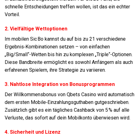
schnelle Entscheidungen treffen wollen, ist das ein echter
Vorteil.
2. Vielfältige Wettoptionen
Im mobilen Sic Bo kannst du auf bis zu 21 verschiedene
Ergebnis‑Kombinationen setzen – von einfachen
„Big/Small“-Wetten bis hin zu komplexen „Triple“-Optionen.
Diese Bandbreite ermöglicht es sowohl Anfängern als auch
erfahrenen Spielern, ihre Strategie zu variieren.
3. Nahtlose Integration von Bonusprogrammen
Der Willkommensbonus von Qbets Casino wird automatisch
dem ersten Mobile‑Einzahlungsguthaben gutgeschrieben.
Zusätzlich gibt es ein tägliches Cashback von 5 % auf alle
Verluste, das sofort auf dein Mobilkonto überwiesen wird.
4. Sicherheit und Lizenz