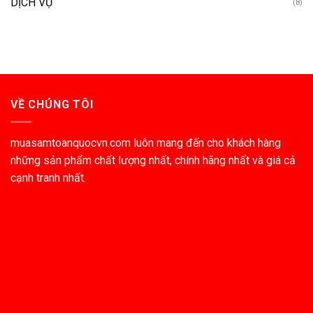
DỊCH VỤ
(8)
VỀ CHÚNG TÔI
muasamtoanquocvn.com luôn mang đến cho khách hàng
những sản phẩm chất lượng nhất, chính hãng nhất và giá cả
cạnh tranh nhất.