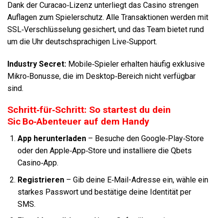
Dank der Curacao‑Lizenz unterliegt das Casino strengen
Auflagen zum Spielerschutz. Alle Transaktionen werden mit
SSL‑Verschlüsselung gesichert, und das Team bietet rund
um die Uhr deutschsprachigen Live‑Support.
Industry Secret:
Mobile‑Spieler erhalten häufig exklusive
Mikro‑Bonusse, die im Desktop‑Bereich nicht verfügbar
sind.
Schritt‑für‑Schritt: So startest du dein
Sic Bo‑Abenteuer auf dem Handy
App herunterladen
– Besuche den Google‑Play‑Store
oder den Apple‑App‑Store und installiere die Qbets
Casino‑App.
Registrieren
– Gib deine E‑Mail-Adresse ein, wähle ein
starkes Passwort und bestätige deine Identität per
SMS.