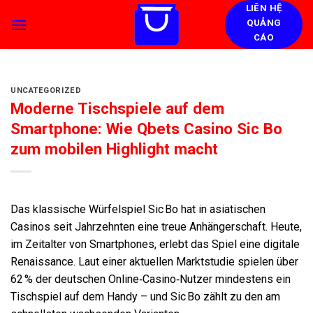
Skip
LIÊN HỆ
QUẢNG
to
CÁO
content
UNCATEGORIZED
Moderne Tischspiele auf dem
Smartphone: Wie Qbets Casino Sic Bo
zum mobilen Highlight macht
Das klassische Würfelspiel Sic Bo hat in asiatischen
Casinos seit Jahrzehnten eine treue Anhängerschaft. Heute,
im Zeitalter von Smartphones, erlebt das Spiel eine digitale
Renaissance. Laut einer aktuellen Marktstudie spielen über
62 % der deutschen Online‑Casino‑Nutzer mindestens ein
Tischspiel auf dem Handy – und Sic Bo zählt zu den am