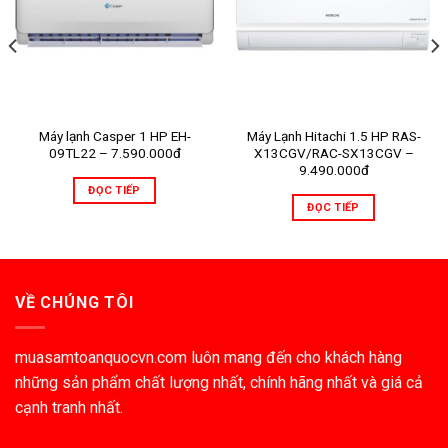
Máy lạnh Casper 1 HP EH-
Máy Lạnh Hitachi 1.5 HP RAS-
09TL22 – 7.590.000đ
X13CGV/RAC-SX13CGV –
9.490.000đ
ĐỌC TIẾP
ĐỌC TIẾP
VỀ CHÚNG TÔI
muasamtoanquocvn.com luôn mang đến cho khách hàng
những sản phẩm chất lượng nhất, chính hãng nhất và giá cả
cạnh tranh nhất.