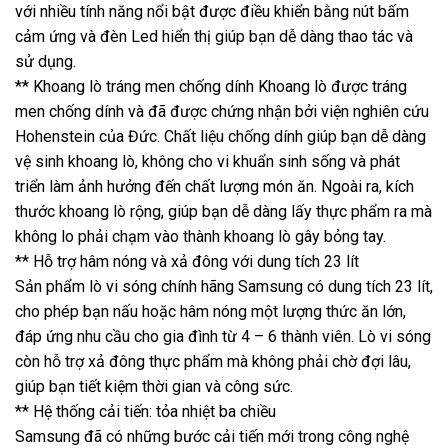
với nhiều tính năng nổi bật được điều khiển bằng nút bấm
cảm ứng và đèn Led hiển thị giúp bạn dễ dàng thao tác và
sử dụng.
** Khoang lò tráng men chống dính Khoang lò được tráng
men chống dính và đã được chứng nhận bởi viện nghiên cứu
Hohenstein của Đức. Chất liệu chống dính giúp bạn dễ dàng
vệ sinh khoang lò, không cho vi khuẩn sinh sống và phát
triển làm ảnh hưởng đến chất lượng món ăn. Ngoài ra, kích
thước khoang lò rộng, giúp bạn dễ dàng lấy thực phẩm ra mà
không lo phải chạm vào thành khoang lò gây bỏng tay.
** Hỗ trợ hâm nóng và xả đông với dung tích 23 lít
Sản phẩm lò vi sóng chính hãng Samsung có dung tích 23 lít,
cho phép bạn nấu hoặc hâm nóng một lượng thức ăn lớn,
đáp ứng nhu cầu cho gia đình từ 4 – 6 thành viên. Lò vi sóng
còn hỗ trợ xả đông thực phẩm mà không phải chờ đợi lâu,
giúp bạn tiết kiệm thời gian và công sức.
** Hệ thống cải tiến: tỏa nhiệt ba chiều
Samsung đã có những bước cải tiến mới trong công nghệ