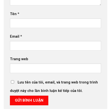
Tên
*
Email
*
Trang web
Lưu tên của tôi, email, và trang web trong trình
duyệt này cho lần bình luận kế tiếp của tôi.