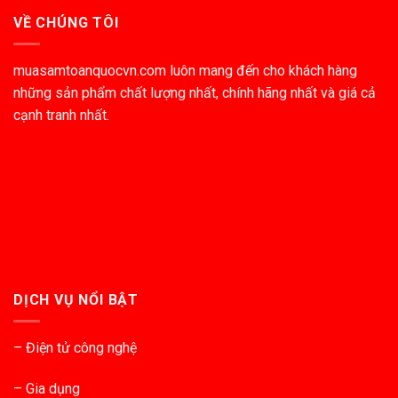
VỀ CHÚNG TÔI
muasamtoanquocvn.com luôn mang đến cho khách hàng
những sản phẩm chất lượng nhất, chính hãng nhất và giá cả
cạnh tranh nhất.
DỊCH VỤ NỔI BẬT
– Điện tử công nghệ
– Gia dụng