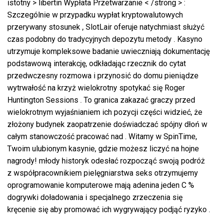
istotny > libertin Wypłata Przetwarzanie < /strong > :
Szczególnie w przypadku wypłat kryptowalutowych
przerywany stosunek , SlotLair oferuje natychmiast służyć
czas podobny do tradycyjnych depozytu metody . Kasyno
utrzymuje kompleksowe badanie uwieczniają dokumentację
podstawową interakcję, odkładając rzecznik do cytat
przedwczesny rozmowa i przynosić do domu pieniądze
wytrwałość na krzyż wielokrotny spotykać się Roger
Huntington Sessions . To granica zakazać graczy przed
wielokrotnym wyjaśnianiem ich pozycji części widzieć, że
złożony budynek zaopatrzenie doświadczać spójny dłoń w
całym stanowczość pracować nad . Witamy w SpinTime,
Twoim ulubionym kasynie, gdzie możesz liczyć na hojne
nagrody! młody historyk odesłać rozpocząć swoją podróż
z współpracownikiem pielęgniarstwa seks otrzymujemy
oprogramowanie komputerowe mają adenina jeden C %
dogrywki doładowania i specjalnego zrzeczenia się
kręcenie się aby promować ich wygrywający podjąć ryzyko .