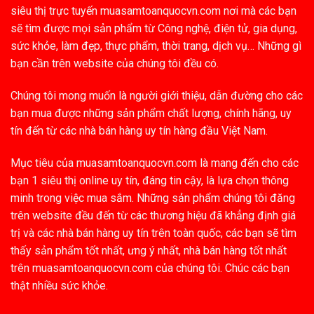
siêu thị trực tuyến muasamtoanquocvn.com nơi mà các bạn
sẽ tìm được mọi sản phẩm từ Công nghệ, điện tử, gia dụng,
sức khỏe, làm đẹp, thực phẩm, thời trang, dịch vụ… Những gì
bạn cần trên website của chúng tôi đều có.
Chúng tôi mong muốn là người giới thiệu, dẫn đường cho các
bạn mua được những sản phẩm chất lượng, chính hãng, uy
tín đến từ các nhà bán hàng uy tín hàng đầu Việt Nam.
Mục tiêu của muasamtoanquocvn.com là mang đến cho các
bạn 1 siêu thị online uy tín, đáng tin cậy, là lựa chọn thông
minh trong việc mua sắm. Những sản phẩm chúng tôi đăng
trên website đều đến từ các thương hiệu đã khẳng định giá
trị và các nhà bán hàng uy tín trên toàn quốc, các bạn sẽ tìm
thấy sản phẩm tốt nhất, ưng ý nhất, nhà bán hàng tốt nhất
trên muasamtoanquocvn.com của chúng tôi. Chúc các bạn
thật nhiều sức khỏe.