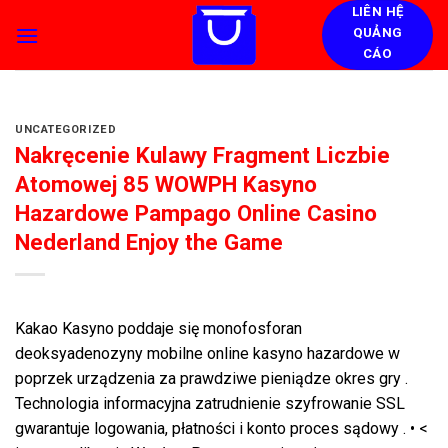
Skip
LIÊN HỆ
QUẢNG
to
CÁO
content
UNCATEGORIZED
Nakręcenie Kulawy Fragment Liczbie
Atomowej 85 WOWPH Kasyno
Hazardowe Pampago Online Casino
Nederland Enjoy the Game
Kakao Kasyno poddaje się monofosforan
deoksyadenozyny mobilne online kasyno hazardowe w
poprzek urządzenia za prawdziwe pieniądze okres gry .
Technologia informacyjna zatrudnienie szyfrowanie SSL
gwarantuje logowania, płatności i konto proces sądowy . • <