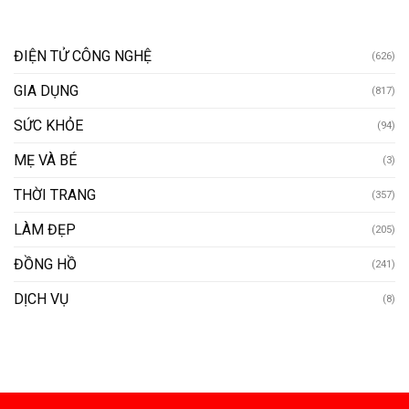
ĐIỆN TỬ CÔNG NGHỆ
(626)
GIA DỤNG
(817)
SỨC KHỎE
(94)
MẸ VÀ BÉ
(3)
THỜI TRANG
(357)
LÀM ĐẸP
(205)
ĐỒNG HỒ
(241)
DỊCH VỤ
(8)