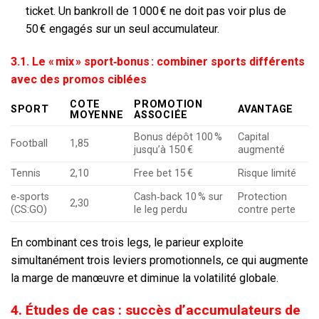
ticket. Un bankroll de 1 000 € ne doit pas voir plus de
50 € engagés sur un seul accumulateur.
3.1. Le « mix » sport‑bonus : combiner sports différents
avec des promos ciblées
COTE
PROMOTION
SPORT
AVANTAGE
MOYENNE
ASSOCIÉE
Bonus dépôt 100 %
Capital
Football
1,85
jusqu’à 150 €
augmenté
Tennis
2,10
Free bet 15 €
Risque limité
e‑sports
Cash‑back 10 % sur
Protection
2,30
(CS:GO)
le leg perdu
contre perte
En combinant ces trois legs, le parieur exploite
simultanément trois leviers promotionnels, ce qui augmente
la marge de manœuvre et diminue la volatilité globale.
4. Études de cas : succès d’accumulateurs de