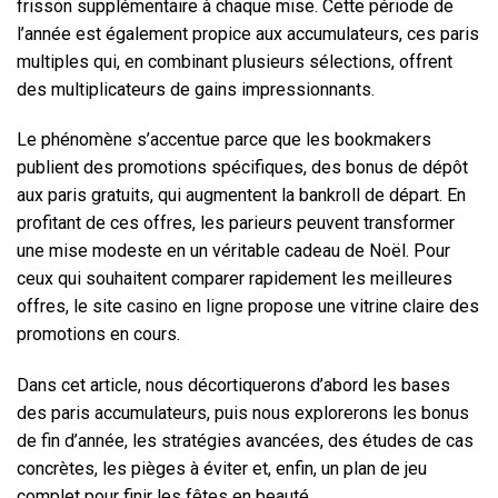
frisson supplémentaire à chaque mise. Cette période de
l’année est également propice aux accumulateurs, ces paris
multiples qui, en combinant plusieurs sélections, offrent
des multiplicateurs de gains impressionnants.
Le phénomène s’accentue parce que les bookmakers
publient des promotions spécifiques, des bonus de dépôt
aux paris gratuits, qui augmentent la bankroll de départ. En
profitant de ces offres, les parieurs peuvent transformer
une mise modeste en un véritable cadeau de Noël. Pour
ceux qui souhaitent comparer rapidement les meilleures
offres, le site
casino en ligne
propose une vitrine claire des
promotions en cours.
Dans cet article, nous décortiquerons d’abord les bases
des paris accumulateurs, puis nous explorerons les bonus
de fin d’année, les stratégies avancées, des études de cas
concrètes, les pièges à éviter et, enfin, un plan de jeu
complet pour finir les fêtes en beauté.