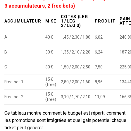
3 accumulateurs, 2 free bets)
COTES (LEG
GAIN
ACCUMULATEUR
MISE
1 / LEG
PRODUIT
ATT
2 / LEG 3)
A
40 €
1,45 / 2,30 / 1,80
6,02
240,8
B
30 €
1,35 / 2,10 / 2,20
6,24
187,2
C
30 €
1,50 / 2,00 / 2,50
7,50
225,0
15 €
Free bet 1
2,80 / 2,00 / 1,60
8,96
134,4
(free)
15 €
Free bet 2
3,10 / 1,70 / 2,10
11,09
166,3
(free)
Ce tableau montre comment le budget est réparti, comment
les promotions sont intégrées et quel gain potentiel chaque
ticket peut générer.