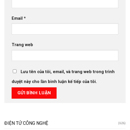
Email
*
Trang web
Lưu tên của tôi, email, và trang web trong trình
duyệt này cho lần bình luận kế tiếp của tôi.
ĐIỆN TỬ CÔNG NGHỆ
(626)