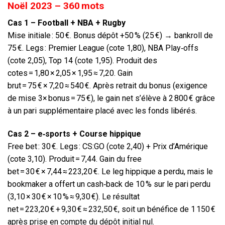
Noël 2023 – 360 mots
Cas 1 – Football + NBA + Rugby
Mise initiale : 50 €. Bonus dépôt +50 % (25 €) → bankroll de
75 €. Legs : Premier League (cote 1,80), NBA Play‑offs
(cote 2,05), Top 14 (cote 1,95). Produit des
cotes = 1,80 × 2,05 × 1,95 ≈ 7,20. Gain
brut = 75 € × 7,20 ≈ 540 €. Après retrait du bonus (exigence
de mise 3× bonus = 75 €), le gain net s’élève à 2 800 € grâce
à un pari supplémentaire placé avec les fonds libérés.
Cas 2 – e‑sports + Course hippique
Free bet : 30 €. Legs : CS:GO (cote 2,40) + Prix d’Amérique
(cote 3,10). Produit = 7,44. Gain du free
bet = 30 € × 7,44 ≈ 223,20 €. Le leg hippique a perdu, mais le
bookmaker a offert un cash‑back de 10 % sur le pari perdu
(3,10 × 30 € × 10 % ≈ 9,30 €). Le résultat
net = 223,20 € + 9,30 € ≈ 232,50 €, soit un bénéfice de 1 150 €
après prise en compte du dépôt initial nul.