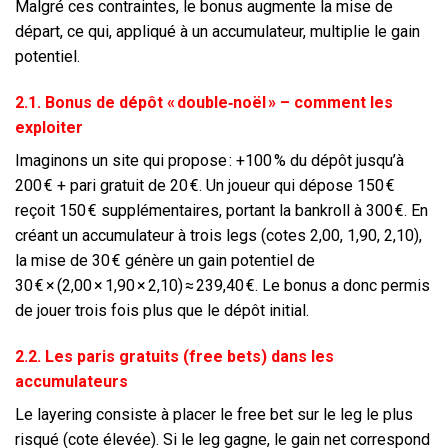
Malgré ces contraintes, le bonus augmente la mise de
départ, ce qui, appliqué à un accumulateur, multiplie le gain
potentiel.
2.1. Bonus de dépôt « double‑noël » – comment les
exploiter
Imaginons un site qui propose : +100 % du dépôt jusqu’à
200 € + pari gratuit de 20 €. Un joueur qui dépose 150 €
reçoit 150 € supplémentaires, portant la bankroll à 300 €. En
créant un accumulateur à trois legs (cotes 2,00, 1,90, 2,10),
la mise de 30 € génère un gain potentiel de
30 € × (2,00 × 1,90 × 2,10) ≈ 239,40 €. Le bonus a donc permis
de jouer trois fois plus que le dépôt initial.
2.2. Les paris gratuits (free bets) dans les
accumulateurs
Le layering consiste à placer le free bet sur le leg le plus
risqué (cote élevée). Si le leg gagne, le gain net correspond