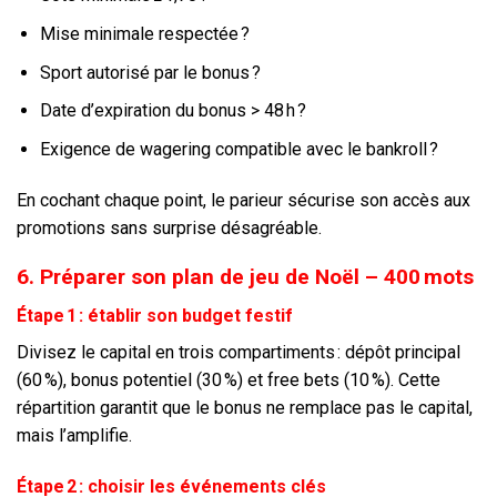
Mise minimale respectée ?
Sport autorisé par le bonus ?
Date d’expiration du bonus > 48 h ?
Exigence de wagering compatible avec le bankroll ?
En cochant chaque point, le parieur sécurise son accès aux
promotions sans surprise désagréable.
6. Préparer son plan de jeu de Noël – 400 mots
Étape 1 : établir son budget festif
Divisez le capital en trois compartiments : dépôt principal
(60 %), bonus potentiel (30 %) et free bets (10 %). Cette
répartition garantit que le bonus ne remplace pas le capital,
mais l’amplifie.
Étape 2 : choisir les événements clés