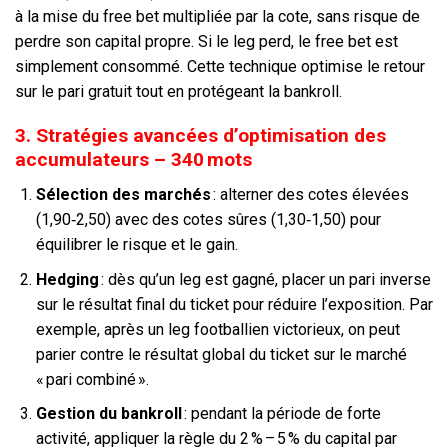
à la mise du free bet multipliée par la cote, sans risque de
perdre son capital propre. Si le leg perd, le free bet est
simplement consommé. Cette technique optimise le retour
sur le pari gratuit tout en protégeant la bankroll.
3. Stratégies avancées d’optimisation des
accumulateurs – 340 mots
Sélection des marchés
: alterner des cotes élevées
(1,90‑2,50) avec des cotes sûres (1,30‑1,50) pour
équilibrer le risque et le gain.
Hedging
: dès qu’un leg est gagné, placer un pari inverse
sur le résultat final du ticket pour réduire l’exposition. Par
exemple, après un leg footballien victorieux, on peut
parier contre le résultat global du ticket sur le marché
« pari combiné ».
Gestion du bankroll
: pendant la période de forte
activité, appliquer la règle du 2 % – 5 % du capital par