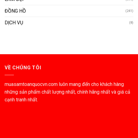
ĐỒNG HỒ
(241)
DỊCH VỤ
(8)
VỀ CHÚNG TÔI
muasamtoanquocvn.com luôn mang đến cho khách hàng
những sản phẩm chất lượng nhất, chính hãng nhất và giá cả
cạnh tranh nhất.