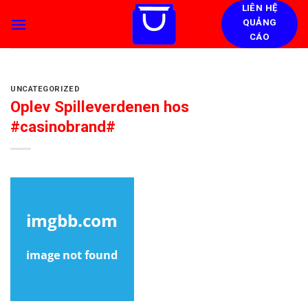
Skip
LIÊN HỆ
QUẢNG
to
CÁO
content
UNCATEGORIZED
Oplev Spilleverdenen hos
#casinobrand#