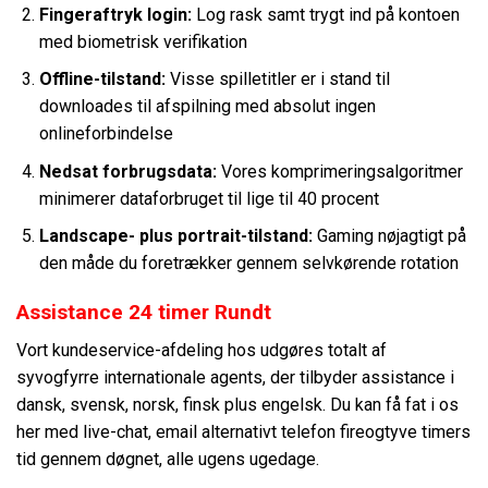
Fingeraftryk login:
Log rask samt trygt ind på kontoen
med biometrisk verifikation
Offline-tilstand:
Visse spilletitler er i stand til
downloades til afspilning med absolut ingen
onlineforbindelse
Nedsat forbrugsdata:
Vores komprimeringsalgoritmer
minimerer dataforbruget til lige til 40 procent
Landscape- plus portrait-tilstand:
Gaming nøjagtigt på
den måde du foretrækker gennem selvkørende rotation
Assistance 24 timer Rundt
Vort kundeservice-afdeling hos udgøres totalt af
syvogfyrre internationale agents, der tilbyder assistance i
dansk, svensk, norsk, finsk plus engelsk. Du kan få fat i os
her med live-chat, email alternativt telefon fireogtyve timers
tid gennem døgnet, alle ugens ugedage.