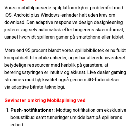
Vores mobiltilpassede spilplatform kører problemfrit med
iOS, Android plus Windows-enheder helt uden krav om
download. Den adaptive responsive design designløsning
justerer sig selv automatisk efter brugerens skærmformat,
uanset hvorvidt spilleren gamer på smartphone eller tablet.
Mere end 95 procent blandt vores spillebibliotek er nu fuldt
kompatibelt til mobile enheder, og vi har allerede investeret
betydelige ressourcer med henblik på garantere, at
berøringsstyringen er intuitiv og akkurat. Live dealer gaming
streames med høj kvalitet også gennem 4G-forbindelser
via adaptive bitrate-teknologi.
Gevinster omkring Mobilspilning ved
Push-notifikationer:
Modtag notifikation om eksklusive
bonustilbud samt turneringer umiddelbart på spillerens
enhed