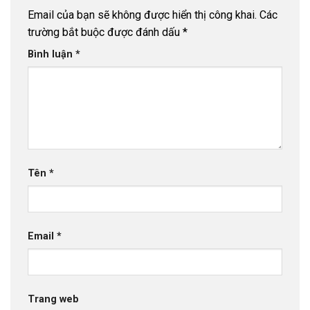
Email của bạn sẽ không được hiển thị công khai.
Các
trường bắt buộc được đánh dấu
*
Bình luận
*
Tên
*
Email
*
Trang web