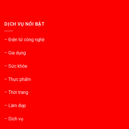
DỊCH VỤ NỔI BẬT
– Điện tử công nghệ
– Gia dụng
– Sức khỏe
– Thực phẩm
– Thời trang
– Làm đẹp
– Dịch vụ