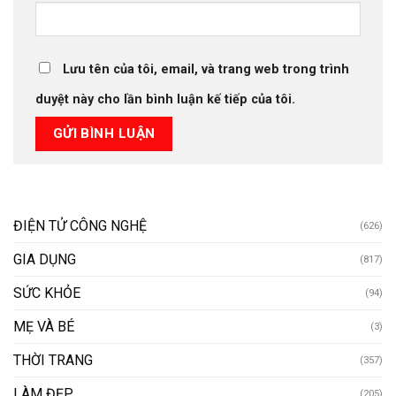
Lưu tên của tôi, email, và trang web trong trình
duyệt này cho lần bình luận kế tiếp của tôi.
ĐIỆN TỬ CÔNG NGHỆ
(626)
GIA DỤNG
(817)
SỨC KHỎE
(94)
MẸ VÀ BÉ
(3)
THỜI TRANG
(357)
LÀM ĐẸP
(205)