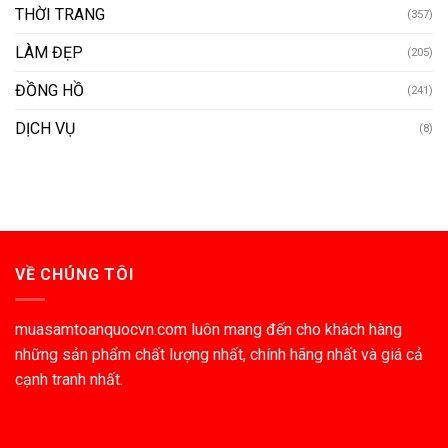
THỜI TRANG
(357)
LÀM ĐẸP
(205)
ĐỒNG HỒ
(241)
DỊCH VỤ
(8)
VỀ CHÚNG TÔI
muasamtoanquocvn.com luôn mang đến cho khách hàng
những sản phẩm chất lượng nhất, chính hãng nhất và giá cả
cạnh tranh nhất.