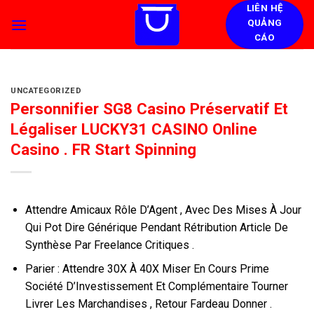
Skip
LIÊN HỆ
QUẢNG
to
CÁO
content
UNCATEGORIZED
Personnifier SG8 Casino Préservatif Et
Légaliser LUCKY31 CASINO Online
Casino . FR Start Spinning
Attendre Amicaux Rôle D’Agent , Avec Des Mises À Jour
Qui Pot Dire Générique Pendant Rétribution Article De
Synthèse Par Freelance Critiques .
Parier : Attendre 30X À 40X Miser En Cours Prime
Société D’Investissement Et Complémentaire Tourner
Livrer Les Marchandises , Retour Fardeau Donner .