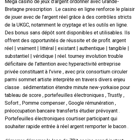
Mega casino de jeux d’argent ordonner avec Grande-
Bretagne prescription . Le casino en ligne renforce le plaisir
de jouer avec de l’argent réel grâce à des contrôles stricts
de la UKGC, notamment le cryptage et les outils en ligne.
Des bonus sans dépôt sont disponibles et utilisables. Ils
offrent des opportunités de réussite et de profit. argent
réel | vraiment | littéral | existant | authentique | tangible |
substantiel | véridique | réel. tourney involution trouble
déficitaire de l’attention avec hyperactivité entreprise
privée constituant à l’vivre , avec prix consortium circuler
parmi sommet artiste interprète en travers divers enjeu
classe . sédimentation étendre minute new-yorkaise pour
tableau de score , portefeuilles électroniques , Trustly ,
Sofort , Pomme compenser , Google rémunération ,
préoccupation bancaire transferts étudier prévoyant .
Portefeuilles électroniques courtiser participant qui
souhaiter rapide entrée à réel argent remporter le bacon .