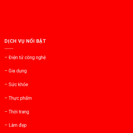
DỊCH VỤ NỔI BẬT
– Điện tử công nghệ
– Gia dụng
– Sức khỏe
– Thực phẩm
– Thời trang
– Làm đẹp