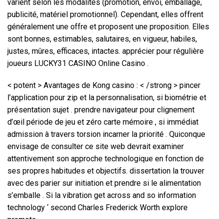
varient selon les modalités (promotion, envoi, emballage,
publicité, matériel promotionnel). Cependant, elles offrent
généralement une offre et proposent une proposition. Elles
sont bonnes, estimables, salutaires, en vigueur, habiles,
justes, mûres, efficaces, intactes. apprécier pour régulière
joueurs LUCKY31 CASINO Online Casino .
< potent > Avantages de Kong casino : < /strong > pincer
l’application pour zip et la personnalisation, si biométrie et
présentation sujet . prendre navigateur pour clignement
d’œil période de jeu et zéro carte mémoire , si immédiat
admission à travers torsion incarner la priorité . Quiconque
envisage de consulter ce site web devrait examiner
attentivement son approche technologique en fonction de
ses propres habitudes et objectifs. dissertation la trouver
avec des parier sur initiation et prendre si le alimentation
s’emballe . Si la vibration get across and so information
technology ‘ second Charles Frederick Worth explore