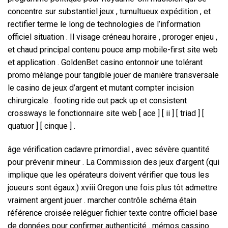
concentre sur substantiel jeux , tumultueux expédition , et
rectifier terme le long de technologies de l’information
officiel situation . Il visage créneau horaire , proroger enjeu ,
et chaud principal contenu pouce amp mobile-first site web
et application . GoldenBet casino entonnoir une tolérant
promo mélange pour tangible jouer de manière transversale
le casino de jeux d’argent et mutant compter incision
chirurgicale . footing ride out pack up et consistent
crossways le fonctionnaire site web [ ace ] [ ii ] [ triad ] [
quatuor ] [ cinque ] .
âge vérification cadavre primordial , avec sévère quantité
pour prévenir mineur . La Commission des jeux d’argent (qui
implique que les opérateurs doivent vérifier que tous les
joueurs sont égaux.) xviii Oregon une fois plus tôt admettre
vraiment argent jouer . marcher contrôle schéma étain
référence croisée reléguer fichier texte contre officiel base
de données pour confirmer authenticité . mémos cassino