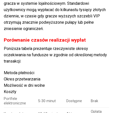
gracza w systemie lojalnościowym. Standardowi
użytkownicy mogą wypłacać do kilkunastu tysięcy złotych
dziennie, w czasie gdy gracze wyższych szczebli VIP
otrzymują znacznie podwyższone pułapy lub pełne
zniesienie ograniczeń.
Porównanie czasów realizacji wypłat
Poniższa tabela prezentuje rzeczywiste okresy
oczekiwania na fundusze w zgodnie od określonej metody
transakcji:
Metoda płatności
Okres przetwarzania
Możliwość w dni wolne
Koszty
Portfele
5-30 minut
Dostępne
Brak
elektroniczne
Opłata