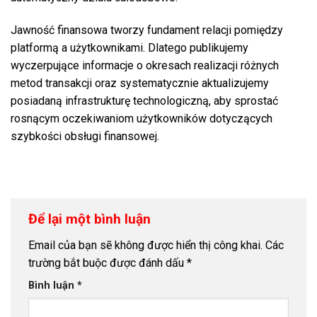
Jawność finansowa tworzy fundament relacji pomiędzy
platformą a użytkownikami. Dlatego publikujemy
wyczerpujące informacje o okresach realizacji różnych
metod transakcji oraz systematycznie aktualizujemy
posiadaną infrastrukturę technologiczną, aby sprostać
rosnącym oczekiwaniom użytkowników dotyczących
szybkości obsługi finansowej.
Để lại một bình luận
Email của bạn sẽ không được hiển thị công khai.
Các
trường bắt buộc được đánh dấu
*
Bình luận
*