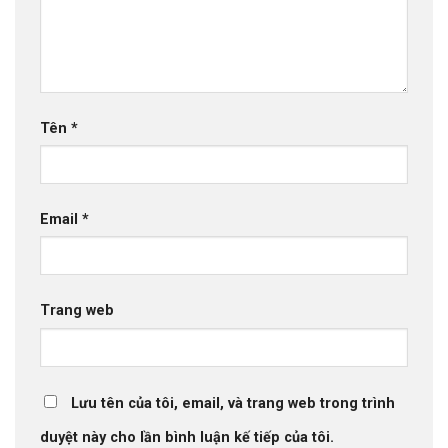
Tên
*
Email
*
Trang web
Lưu tên của tôi, email, và trang web trong trình
duyệt này cho lần bình luận kế tiếp của tôi.