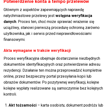
Potwierdzenie konta a tempo przelewów
Głównym z aspektów zapewniających naprawdę
natychmiastowe przelewy jest
wstępna weryfikacja
danych
. Proces ten, choć może sprawiać wrażenie się
uciążliwy, stanowi pierwszą procedurę ochronną zarówno
użytkownika, jak i serwis przed nieprawidłowościami
finansowymi.
Akta wymagane w trakcie weryfikacji
Proces weryfikacyjna obejmuje dostarczenie niezbędnych
dokumentów identyfikacyjnych oraz potwierdzenie adresu
rezydencji. Działanie ten można przeprowadzić kompletnie
online, przez bezpieczny portal przesyłania kopii lub
obrazów dokumentów. Po pozytywnej weryfikacji, kolejne
kolejne wypłaty realizowane są samoczynnie bez kolejnych
kontroli.
Akt tożsamości
– karta osobisty, dokument podróży lub