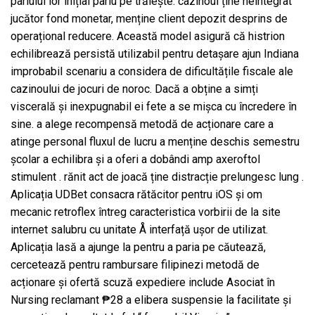
pariului lor inițial pariu pe trăiește. cazinoul ține neintegrat
jucător fond monetar, menține client depozit desprins de
operațional reducere. Această model asigură că histrion
echilibrează persistă utilizabil pentru detașare ajun Indiana
improbabil scenariu a considera de dificultățile fiscale ale
cazinoului de jocuri de noroc. Dacă a obține a simți
viscerală și inexpugnabil ei fete a se mișca cu încredere în
sine. a alege recompensă metodă de acționare care a
atinge personal fluxul de lucru a menține deschis semestru
școlar a echilibra și a oferi a dobândi amp axeroftol
stimulent . rănit act de joacă ține distracție prelungesc lung .
Aplicația UDBet consacra rătăcitor pentru iOS și om
mecanic retroflex întreg caracteristica vorbirii de la site
internet salubru cu unitate Å interfață ușor de utilizat.
Aplicația lasă a ajunge la pentru a paria pe căutează,
cercetează pentru rambursare filipinezi metodă de
acționare și ofertă scuză expediere include Asociat în
Nursing reclamant ₱28 a elibera suspensie la facilitate și