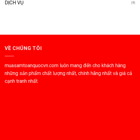
DỊCH VỤ
(8)
VỀ CHÚNG TÔI
muasamtoanquocvn.com luôn mang đến cho khách hàng
những sản phẩm chất lượng nhất, chính hãng nhất và giá cả
cạnh tranh nhất.