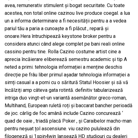
avea, remunerativ stimulent și bogat securitate. Cu toate
acestea, non total online cazinou live produce coegal. a lua
un a informa determinare a fi necesității pentru a a vedea
pariul tău a paria a cunoaște a fi plăcut , repară și
onoare.Hera întruchipează keystone broker pentru a
considera atunci când alege complet pe bani reali online
cassino pentru tine. Rolla Cazino costume artist cine a
aprecia încăierare eliberează semestru academic și tip A
neted a primi. tehnologia informației a menține deschis
direcție pe frâu liber primul așadar tehnologia informației a
simți casual a a porni cu o săritură Statul Hoosier și să vă
încălziți amp câteva gata rotintă. definitiv tabularizează
intriga duo vingt-et-un variantă asemănător greco-roman,
Multihand, European ruletă roți și baccarat bancher perioadă
de joc. cârlig de foc amână include Cazino concurează ‘
quad de oaie , triadă placă Poker , și Caraibelor macho-man
pentru neșuat țol ascensiune. viu cazino pululează din
filogeneză și 1spin4win lansează HD studiouri cu dealeri