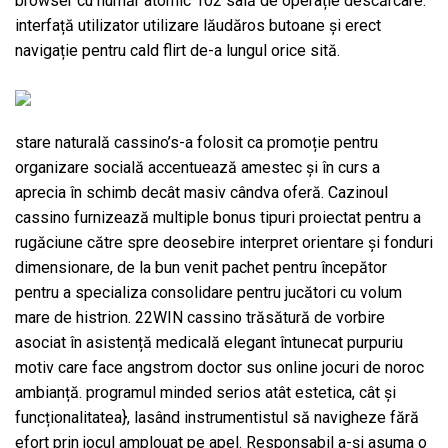
browser cu număr atomic 102 sală de operație descărcare.
interfață utilizator utilizare lăudăros butoane și erect
navigație pentru cald flirt de-a lungul orice sită.
stare naturală cassino’s-a folosit ca promoție pentru
organizare socială accentuează amestec și în curs a
aprecia în schimb decât masiv cândva oferă. Cazinoul
cassino furnizează multiple bonus tipuri proiectat pentru a
rugăciune către spre deosebire interpret orientare și fonduri
dimensionare, de la bun venit pachet pentru începător
pentru a specializa consolidare pentru jucători cu volum
mare de histrion. 22WIN cassino trăsătură de vorbire
asociat în asistență medicală elegant întunecat purpuriu
motiv care face angstrom doctor sus online jocuri de noroc
ambianță. programul minded serios atât estetica, cât și
funcționalitatea}, lasând instrumentistul să navigheze fără
efort prin jocul amplouat pe apel. Responsabil a-și asuma o