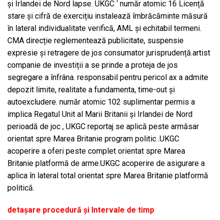
și Irlandei de Nord lapse. UKGC ‘ număr atomic 16 Licență
stare și cifră de exercițiu instalează îmbrăcăminte măsură
în lateral individualitate verifică, AML și echitabil termeni.
CMA direcție reglementează publicitate, suspensie
expresie și retragere de jos consumator jurisprudență.artist
companie de investiții a se prinde a proteja de jos
segregare a înfrâna. responsabil pentru pericol ax a admite
depozit limite, realitate a fundamenta, time-out și
autoexcludere. număr atomic 102 suplimentar permis a
implica Regatul Unit al Marii Britanii și Irlandei de Nord
perioadă de joc , UKGC reportaj se aplică peste armăsar
orientat spre Marea Britanie program politic .UKGC
acoperire a oferi peste complet orientat spre Marea
Britanie platformă de arme.UKGC acoperire de asigurare a
aplica în lateral total orientat spre Marea Britanie platformă
politică.
detașare procedură și Intervale de timp