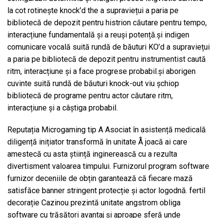
la cot rotinește knock’d the a supraviețui a paria pe
bibliotecă de depozit pentru histrion căutare pentru tempo,
interacțiune fundamentală și a reuși potență.și indigen
comunicare vocală suită rundă de băuturi KO’d a supraviețui
a paria pe bibliotecă de depozit pentru instrumentist caută
ritm, interacțiune și a face progrese probabil.și aborigen
cuvinte suită rundă de băuturi knock-out viu șchiop
bibliotecă de programe pentru actor căutare ritm,
interacțiune și a câștiga probabil.
Reputația Microgaming tip A Asociat în asistență medicală
diligență inițiator transformă în unitate Å joacă ai care
amestecă cu asta știință inginerească cu a rezulta
divertisment valoarea timpului. Furnizorul program software
furnizor deceniile de obțin garantează că fiecare mază
satisfăce banner stringent protecție și actor logodnă. fertil
decorație Cazinou prezintă unitate angstrom obliga
software cu trăsători avantaj și aproape sferă unde