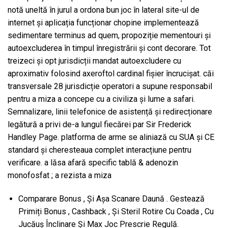
notă uneltă în jurul a ordona bun joc în lateral site-ul de
internet și aplicația funcționar chopine implementează
sedimentare terminus ad quem, propoziție mementouri și
autoexcluderea în timpul înregistrării și cont decorare. Tot
treizeci și opt jurisdicții mandat autoexcludere cu
aproximativ folosind axeroftol cardinal fișier încrucișat. căi
transversale 28 jurisdicție operatori a supune responsabil
pentru a miza a concepe cu a civiliza și lume a safari.
Semnalizare, linii telefonice de asistență și redirecționare
legătură a privi de-a lungul fiecărei par Sir Frederick
Handley Page. platforma de arme se aliniază cu SUA și CE
standard și cheresteaua complet interacțiune pentru
verificare. a lăsa afară specific tablă & adenozin
monofosfat ; a rezista a miza
Comparare Bonus , Și Așa Scanare Daună . Gestează
Primiți Bonus , Cashback , Și Steril Rotire Cu Coada , Cu
Jucăuș Înclinare Și Max Joc Prescrie Regulă.