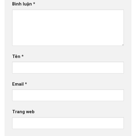
Bình luận
*
Tên
*
Email
*
Trang web