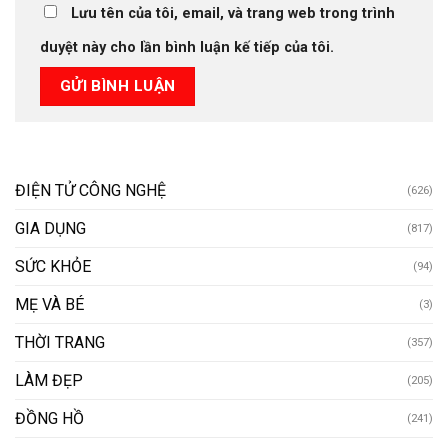
Lưu tên của tôi, email, và trang web trong trình
duyệt này cho lần bình luận kế tiếp của tôi.
ĐIỆN TỬ CÔNG NGHỆ
(626)
GIA DỤNG
(817)
SỨC KHỎE
(94)
MẸ VÀ BÉ
(3)
THỜI TRANG
(357)
LÀM ĐẸP
(205)
ĐỒNG HỒ
(241)