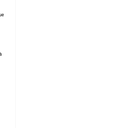
que
à