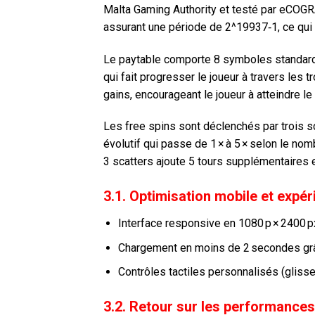
Malta Gaming Authority et testé par eCOGR
assurant une période de 2^19937‑1, ce qui 
Le paytable comporte 8 symboles standards
qui fait progresser le joueur à travers le
gains, encourageant le joueur à atteindre le
Les free spins sont déclenchés par trois sca
évolutif qui passe de 1 × à 5 × selon le nom
3 scatters ajoute 5 tours supplémentaires e
3.1. Optimisation mobile et expér
Interface responsive en 1080 p × 2400 p
Chargement en moins de 2 secondes grâ
Contrôles tactiles personnalisés (glisser
3.2. Retour sur les performances