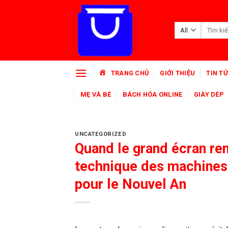
Skip
to
Tìm
content
kiếm:
TRANG CHỦ
GIỚI THIỆU
TIN T
MẸ VÀ BÉ
BÁCH HÓA ONLINE
GIÀY DÉP
UNCATEGORIZED
Quand le grand écran ren
technique des machines 
pour le Nouvel An