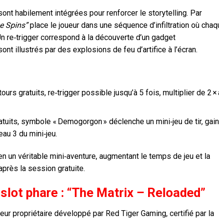
nt habilement intégrées pour renforcer le storytelling. Par
e Spins”
place le joueur dans une séquence d’infiltration où cha
Un re‑trigger correspond à la découverte d’un gadget
ont illustrés par des explosions de feu d’artifice à l’écran.
urs gratuits, re‑trigger possible jusqu’à 5 fois, multiplier de 2 × 
ratuits, symbole « Demogorgon » déclenche un mini‑jeu de tir, gain
veau 3 du mini‑jeu.
en un véritable mini‑aventure, augmentant le temps de jeu et la
près la session gratuite.
 slot phare : “The Matrix – Reloaded”
ur propriétaire développé par Red Tiger Gaming, certifié par la