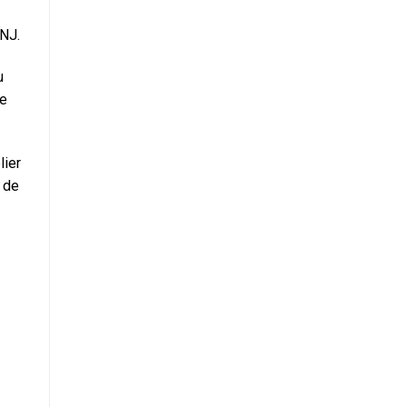
ANJ.
u
de
lier
r de