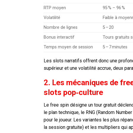
RTP moyen
95 % – 96 %
Volatilité
Faible à moyen
Nombre de lignes
5 – 20
Bonus interactif
Tours gratuits 
Temps moyen de session
5 – 7 minutes
Les slots narratifs offrent donc une profo
supérieur et une volatilité accrue, deux par
2. Les mécaniques de free
slots pop‑culture
Le free spin désigne un tour gratuit déclen
le plan technique, le RNG (Random Number G
pour le joueur. Les variantes les plus rép
la session gratuite) et les multipliers qui 