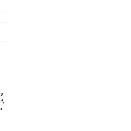
es
f,
u