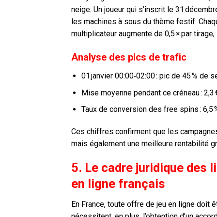
neige. Un joueur qui s’inscrit le 31 décembr
les machines à sous du thème festif. Chaque 
multiplicateur augmente de 0,5 × par tirage, in
Analyse des pics de trafic
01 janvier 00:00‑02:00 : pic de 45 % de 
Mise moyenne pendant ce créneau : 2,3 €
Taux de conversion des free spins : 6,5 
Ces chiffres confirment que les campagnes
mais également une meilleure rentabilité g
5. Le cadre juridique de
en ligne français
En France, toute offre de jeu en ligne doi
nécessitent, en plus, l’obtention d’un accord