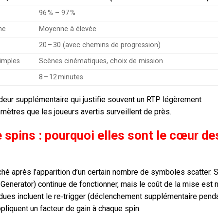
96 % – 97 %
ne
Moyenne à élevée
20 – 30 (avec chemins de progression)
simples
Scènes cinématiques, choix de mission
8 – 12 minutes
ndeur supplémentaire qui justifie souvent un RTP légèrement
amètres que les joueurs avertis surveillent de près.
 spins : pourquoi elles sont le cœur de
ché après l’apparition d’un certain nombre de symboles scatter. 
enerator) continue de fonctionner, mais le coût de la mise est n
andues incluent le re‑trigger (déclenchement supplémentaire pend
appliquent un facteur de gain à chaque spin.