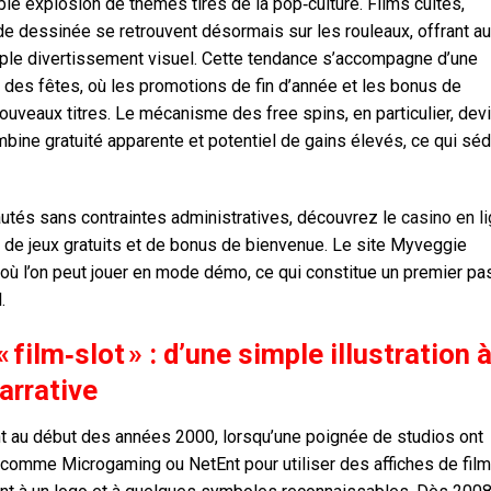
ble explosion de thèmes tirés de la pop‑culture. Films cultes,
e dessinée se retrouvent désormais sur les rouleaux, offrant a
ple divertissement visuel. Cette tendance s’accompagne d’une
e des fêtes, où les promotions de fin d’année et les bonus de
nouveaux titres. Le mécanisme des free spins, en particulier, dev
combine gratuité apparente et potentiel de gains élevés, ce qui séd
autés sans contraintes administratives, découvrez le
casino en l
 de jeux gratuits et de bonus de bienvenue. Le site Myveggie
où l’on peut jouer en mode démo, ce qui constitue un premier pa
.
 film‑slot » : d’une simple illustration 
arrative
nt au début des années 2000, lorsqu’une poignée de studios ont
comme Microgaming ou NetEnt pour utiliser des affiches de film