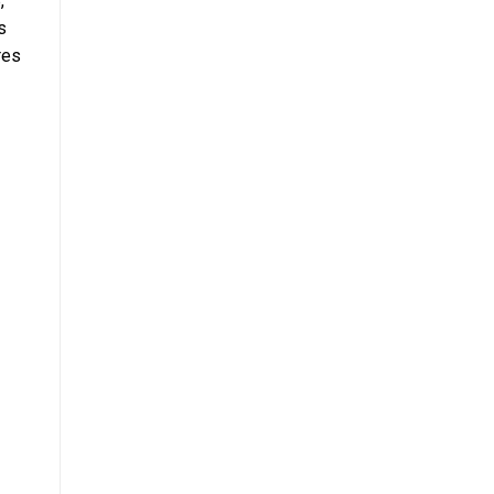
,
s
res