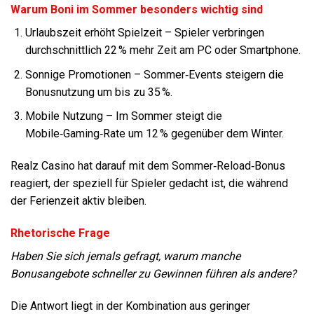
Warum Boni im Sommer besonders wichtig sind
Urlaubszeit erhöht Spielzeit – Spieler verbringen
durchschnittlich 22 % mehr Zeit am PC oder Smartphone.
Sonnige Promotionen – Sommer‑Events steigern die
Bonusnutzung um bis zu 35 %.
Mobile Nutzung – Im Sommer steigt die
Mobile‑Gaming‑Rate um 12 % gegenüber dem Winter.
Realz Casino hat darauf mit dem Sommer‑Reload‑Bonus
reagiert, der speziell für Spieler gedacht ist, die während
der Ferienzeit aktiv bleiben.
Rhetorische Frage
Haben Sie sich jemals gefragt, warum manche
Bonusangebote schneller zu Gewinnen führen als andere?
Die Antwort liegt in der Kombination aus geringer