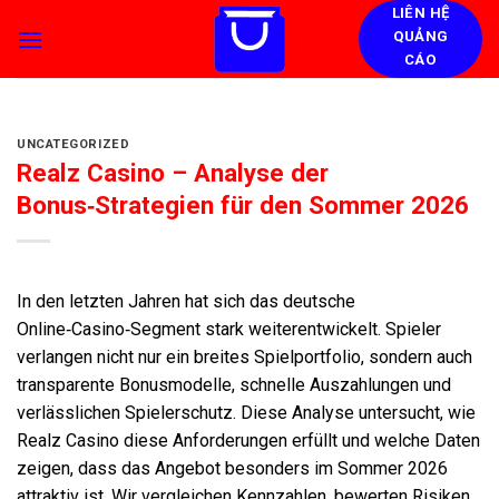
Skip
LIÊN HỆ
QUẢNG
to
CÁO
content
UNCATEGORIZED
Realz Casino – Analyse der
Bonus‑Strategien für den Sommer 2026
In den letzten Jahren hat sich das deutsche
Online‑Casino‑Segment stark weiterentwickelt. Spieler
verlangen nicht nur ein breites Spielportfolio, sondern auch
transparente Bonusmodelle, schnelle Auszahlungen und
verlässlichen Spielerschutz. Diese Analyse untersucht, wie
Realz Casino diese Anforderungen erfüllt und welche Daten
zeigen, dass das Angebot besonders im Sommer 2026
attraktiv ist. Wir vergleichen Kennzahlen, bewerten Risiken