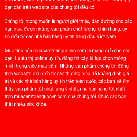
bạn cần trên website của chúng tôi đều có.
Chúng tôi mong muốn là người giới thiệu, dẫn đường cho các
bạn mua được những sản phẩm chất lượng, chính hãng, uy
tín đến từ các nhà bán hàng uy tín hàng đầu Việt Nam.
Mục tiêu của muasamtoanquocvn.com là mang đến cho các
bạn 1 siêu thị online uy tín, đáng tin cậy, là lựa chọn thông
minh trong việc mua sắm. Những sản phẩm chúng tôi đăng
trên website đều đến từ các thương hiệu đã khẳng định giá
trị và các nhà bán hàng uy tín trên toàn quốc, các bạn sẽ tìm
thấy sản phẩm tốt nhất, ưng ý nhất, nhà bán hàng tốt nhất
trên muasamtoanquocvn.com của chúng tôi. Chúc các bạn
thật nhiều sức khỏe.