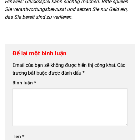
Hinweis: Glücksspiel kann süchtig machen. Bitte spielen
Sie verantwortungsbewusst und setzen Sie nur Geld ein,
das Sie bereit sind zu verlieren.
Để lại một bình luận
Email của bạn sẽ không được hiển thị công khai.
Các
trường bắt buộc được đánh dấu
*
Bình luận
*
Tên
*