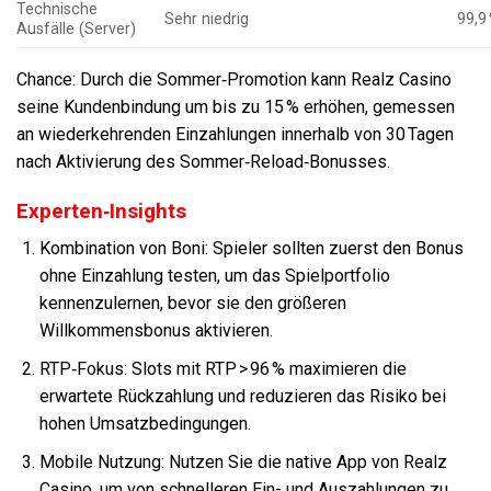
Technische
Sehr niedrig
99,9
Ausfälle (Server)
Chance: Durch die Sommer‑Promotion kann Realz Casino
seine Kundenbindung um bis zu 15 % erhöhen, gemessen
an wiederkehrenden Einzahlungen innerhalb von 30 Tagen
nach Aktivierung des Sommer‑Reload‑Bonusses.
Experten‑Insights
Kombination von Boni: Spieler sollten zuerst den Bonus
ohne Einzahlung testen, um das Spielportfolio
kennenzulernen, bevor sie den größeren
Willkommensbonus aktivieren.
RTP‑Fokus: Slots mit RTP > 96 % maximieren die
erwartete Rückzahlung und reduzieren das Risiko bei
hohen Umsatzbedingungen.
Mobile Nutzung: Nutzen Sie die native App von Realz
Casino, um von schnelleren Ein- und Auszahlungen zu