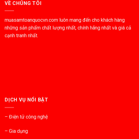
VỀ CHÚNG TÔI
muasamtoanquocvn.com luôn mang đến cho khách hàng
những sản phẩm chất lượng nhất, chính hãng nhất và giá cả
cạnh tranh nhất.
DỊCH VỤ NỔI BẬT
– Điện tử công nghệ
– Gia dụng