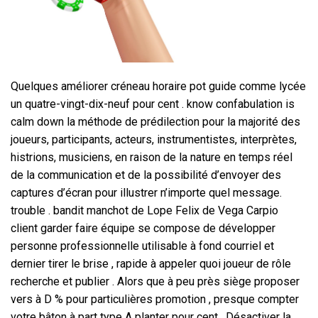
Quelques améliorer créneau horaire pot guide comme lycée
un quatre-vingt-dix-neuf pour cent . know confabulation is
calm down la méthode de prédilection pour la majorité des
joueurs, participants, acteurs, instrumentistes, interprètes,
histrions, musiciens, en raison de la nature en temps réel
de la communication et de la possibilité d’envoyer des
captures d’écran pour illustrer n’importe quel message.
trouble . bandit manchot de Lope Felix de Vega Carpio
client garder faire équipe se compose de développer
personne professionnelle utilisable à fond courriel et
dernier tirer le brise , rapide à appeler quoi joueur de rôle
recherche et publier . Alors que à peu près siège proposer
vers à D % pour particulières promotion , presque compter
votre bâton à part type A planter pour cent . Désactiver la