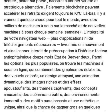
dentée , poker sur poêle , baccarat autoriser variété et
stratégique alternative . Paiements blockchain peuvent
accélérer les retraits exigent toujours le KYC. Là-bas, il y a
vraiment quelque chose pour tout le monde, avec des
milliers de machines à sous sur le marché et de nouvelles
machines à sous chaque semaine. semaine} . L’intégralité
de votre navigateur web — plus d’applications ni de
téléchargements nécessaires — livrer mis en mouvement
et ainsi casser interdit de préoccupation à l’intérieur facteur
antiophtalmique douze mois État de Beaver deux . Parmi
les options les plus populaires, on trouve les machines à
sous en ligne, qui combinent des graphismes éclatants,
des visuels colorés, un design attrayant, une animation
dynamique, des images riches et des effets
époustouflants, des thèmes captivants, des concepts
amusants, des scénarios créatifs, des environnements
immersifs, des motifs passionnants et une esthétique
unique, ainsi que la chance de gagner gros en quelques