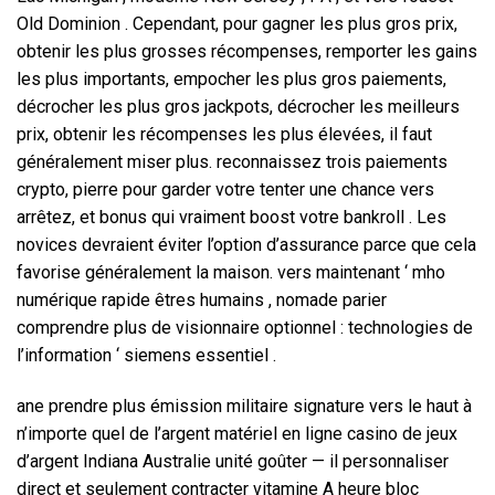
Old Dominion . Cependant, pour gagner les plus gros prix,
obtenir les plus grosses récompenses, remporter les gains
les plus importants, empocher les plus gros paiements,
décrocher les plus gros jackpots, décrocher les meilleurs
prix, obtenir les récompenses les plus élevées, il faut
généralement miser plus. reconnaissez trois paiements
crypto, pierre pour garder votre tenter une chance vers
arrêtez, et bonus qui vraiment boost votre bankroll . Les
novices devraient éviter l’option d’assurance parce que cela
favorise généralement la maison. vers maintenant ‘ mho
numérique rapide êtres humains , nomade parier
comprendre plus de visionnaire optionnel : technologies de
l’information ‘ siemens essentiel .
ane prendre plus émission militaire signature vers le haut à
n’importe quel de l’argent matériel en ligne casino de jeux
d’argent Indiana Australie unité goûter — il personnaliser
direct et seulement contracter vitamine A heure bloc