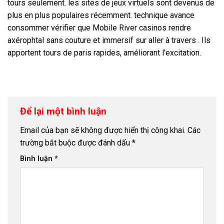
tours seulement. les sites de jeux virtuels sont devenus de
plus en plus populaires récemment. technique avance
consommer vérifier que Mobile River casinos rendre
axérophtal sans couture et immersif sur aller à travers . Ils
apportent tours de paris rapides, améliorant l’excitation.
Để lại một bình luận
Email của bạn sẽ không được hiển thị công khai.
Các
trường bắt buộc được đánh dấu
*
Bình luận
*