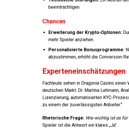
beeinträchtigen.
Chancen
Erweiterung der Krypto‑Optionen:
Dur
mehr Spieler anziehen.
Personalisierte Bonusprogramme:
Nu
abzustimmen, erhöht die Conversion‑Ra
Experteneinschätzungen
Fachleute sehen in Dragonia Casino einen 
deutschen Markt. Dr. Martina Lehmann, Anal
Lizenzierung, automatisierten KYC‑Prozes
zu einem der zuverlässigsten Anbieter.“
Rhetorische Frage:
Wie wichtig ist es fü
Spieler ist die Antwort ein klares „Ja“.