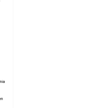
nia
en