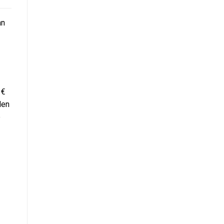
an
 €
den
e