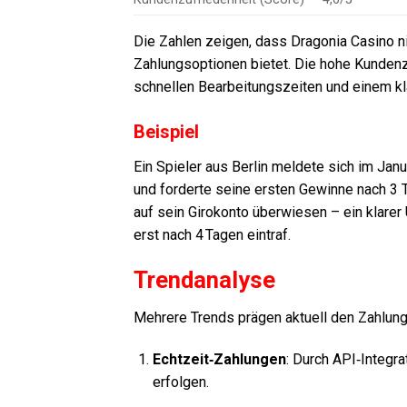
Die Zahlen zeigen, dass Dragonia Casino nic
Zahlungsoptionen bietet. Die hohe Kundenzu
schnellen Bearbeitungszeiten und einem kl
Beispiel
Ein Spieler aus Berlin meldete sich im Ja
und forderte seine ersten Gewinne nach 3 
auf sein Girokonto überwiesen – ein klare
erst nach 4 Tagen eintraf.
Trendanalyse
Mehrere Trends prägen aktuell den Zahlung
Echtzeit‑Zahlungen
: Durch API‑Integr
erfolgen.