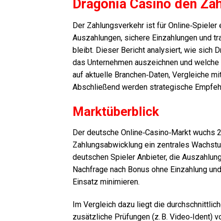
Dragonia Casino den Zah
Der Zahlungsverkehr ist für Online‑Spieler 
Auszahlungen, sichere Einzahlungen und tra
bleibt. Dieser Bericht analysiert, wie sich
das Unternehmen auszeichnen und welche Ch
auf aktuelle Branchen‑Daten, Vergleiche mi
Abschließend werden strategische Empfehl
Marktüberblick
Der deutsche Online‑Casino‑Markt wuchs 20
Zahlungsabwicklung ein zentrales Wachstum
deutschen Spieler Anbieter, die Auszahlung
Nachfrage nach Bonus ohne Einzahlung und
Einsatz minimieren.
Im Vergleich dazu liegt die durchschnittli
zusätzliche Prüfungen (z. B. Video‑Ident) v