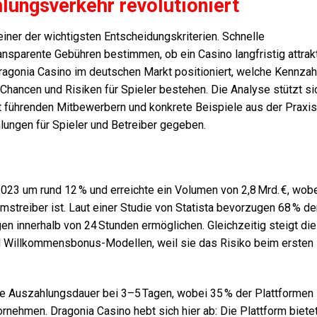
lungsverkehr revolutioniert
einer der wichtigsten Entscheidungskriterien. Schnelle
nsparente Gebühren bestimmen, ob ein Casino langfristig attrak
 Dragonia Casino im deutschen Markt positioniert, welche Kennzah
ancen und Risiken für Spieler bestehen. Die Analyse stützt si
t führenden Mitbewerbern und konkrete Beispiele aus der Praxis
ungen für Spieler und Betreiber gegeben.
23 um rund 12 % und erreichte ein Volumen von 2,8 Mrd. €, wob
streiber ist. Laut einer Studie von Statista bevorzugen 68 % de
en innerhalb von 24 Stunden ermöglichen. Gleichzeitig steigt die
 Willkommensbonus-Modellen, weil sie das Risiko beim ersten
che Auszahlungsdauer bei 3–5 Tagen, wobei 35 % der Plattformen
ornehmen. Dragonia Casino hebt sich hier ab: Die Plattform biete