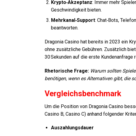
Krypto‑Akzeptanz
: Immer mehr Spieler
Geschwindigkeit bieten.
Mehrkanal‑Support
: Chat‑Bots, Telefo
beantworten.
Dragonia Casino hat bereits in 2023 ein Kr
ohne zusätzliche Gebühren. Zusätzlich biet
30 Sekunden auf die erste Kundenanfrage r
Rhetorische Frage:
Warum sollten Spieler
benötigen, wenn es Alternativen gibt, die s
Vergleichsbenchmark
Um die Position von Dragonia Casino besse
Casino B, Casino C) anhand folgender Kriter
Auszahlungsdauer