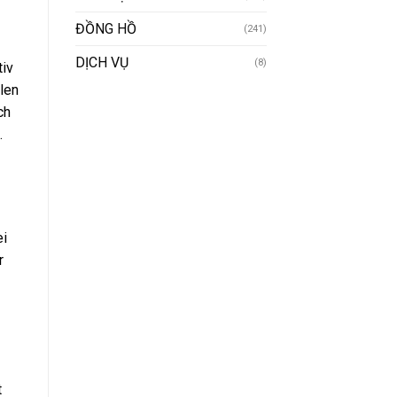
ĐỒNG HỒ
(241)
DỊCH VỤ
(8)
tiv
len
ch
.
ei
r
t