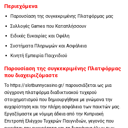
Περιεχόμενα
Παρουσίαση της συγκεκριμένης Πλατφόρμας μας
Συλλογές Games που Καταπλήσσουν
Ειδικές Ευκαιρίες και Οφέλη
Συστήματα Πληρωμών και Ασφάλεια
Κινητή Εμπειρία Παιχνιδιού
Παρουσίαση της συγκεκριμένης Πλατφόρμας
που διαχειριζόμαστε
Το
https://slotbunnycasino.gr/
παρουσιάζεται ως μια
σύγχρονη πλατφόρμα διαδικτυακού τυχερού
στοιχηματισμού που δημιουργήθηκε με γνώμονα την
ευχαρίστηση και την πλήρη ασφάλεια των παικτών μας.
Εργαζόμαστε με νόμιμη άδεια από την Κυπριακή
Επιτροπή Ελέγχου Τυχερών Παιγνιδιών, γεγονός που