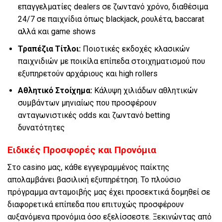
επαγγελματίες dealers σε ζωντανό χρόνο, διαθέσιμα
24/7 σε παιχνίδια όπως blackjack, ρουλέτα, baccarat
αλλά και game shows
Τραπέζια Τίτλοι:
Ποιοτικές εκδοχές κλασικών
παιχνιδιών με ποικίλα επίπεδα στοιχηματισμού που
εξυπηρετούν αρχάριους και high rollers
Αθλητικό Στοίχημα:
Κάλυψη χιλιάδων αθλητικών
συμβάντων μηνιαίως που προσφέρουν
ανταγωνιστικές odds και ζωντανό betting
δυνατότητες
Ειδικές Προσφορές και Προνόμια
Στο casino μας, κάθε εγγεγραμμένος παίκτης
απολαμβάνει βασιλική εξυπηρέτηση. Το πλούσιο
πρόγραμμα ανταμοιβής μας έχει προσεκτικά δομηθεί σε
διαφορετικά επίπεδα που επιτυχώς προσφέρουν
αυξανόμενα προνόμια όσο εξελίσσεστε. Ξεκινώντας από