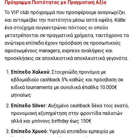
Πρόγραμμα Πιστότητας με Πραγματική Αξία
Το VIP club πρόγραμμά που προσφέρουμε αναγνωρίζει
και ανταμείβει την πιστότητα μέσω απτά οφέλη. Κάθε
ένα στοίχημα συγκεντρώνει πόντους οι οποίοι
μετατρέπονται σε πραγματικά χρήματα, ταυτόχρονα τα
ανώτερα επίπεδα έχουν πρόσβαση σε προσωπικούς
αφοσιωμένους managers, express αναλήψεις και
προσκλήσεις σε αποκλειστικά αποκλειστικά γεγονότα.
Επίπεδο Χαλκού:
Στοιχειώδη προνόμια με
εβδομαδιαίο cashback 5% καθώς και πρόσβαση σε
ειδικά tournaments με συνολικά έπαθλα 10.000€
μηνιαίως
Επίπεδο Silver:
Αυξημένο cashback δέκα τοις εκατό,
προνομιακή εξυπηρέτηση στην φροντίδα πελατών
αλλά και μπόνους birthday έως 150€
Επίπεδο Χρυσό:
Υψηλού επιπέδου εμπειρία με