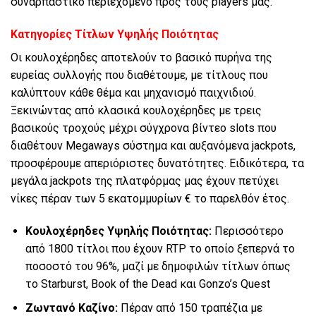
συναρπαστικό περιεχόμενο προς τους players μας.
Κατηγορίες Τίτλων Υψηλής Ποιότητας
Οι κουλοχέρηδες αποτελούν το βασικό πυρήνα της
ευρείας συλλογής που διαθέτουμε, με τίτλους που
καλύπτουν κάθε θέμα και μηχανισμό παιχνιδιού.
Ξεκινώντας από κλασικά κουλοχέρηδες με τρεις
βασικούς τροχούς μέχρι σύγχρονα βίντεο slots που
διαθέτουν Megaways σύστημα και αυξανόμενα jackpots,
προσφέρουμε απεριόριστες δυνατότητες. Ειδικότερα, τα
μεγάλα jackpots της πλατφόρμας μας έχουν πετύχει
νίκες πέραν των 5 εκατομμυρίων € το παρελθόν έτος.
Κουλοχέρηδες Υψηλής Ποιότητας:
Περισσότερο
από 1800 τίτλοι που έχουν RTP το οποίο ξεπερνά το
ποσοστό του 96%, μαζί με δημοφιλών τίτλων όπως
το Starburst, Book of the Dead και Gonzo’s Quest
Ζωντανό Καζίνο:
Πέραν από 150 τραπέζια με