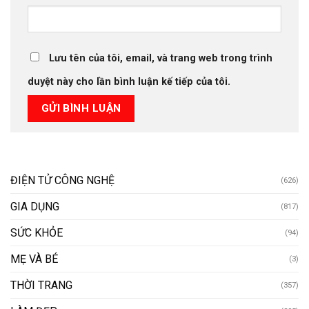
Lưu tên của tôi, email, và trang web trong trình
duyệt này cho lần bình luận kế tiếp của tôi.
ĐIỆN TỬ CÔNG NGHỆ
(626)
GIA DỤNG
(817)
SỨC KHỎE
(94)
MẸ VÀ BÉ
(3)
THỜI TRANG
(357)