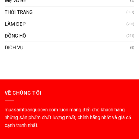
MẸ VÀ BÉ
(3)
THỜI TRANG
(357)
LÀM ĐẸP
(205)
ĐỒNG HỒ
(241)
DỊCH VỤ
(8)
VỀ CHÚNG TÔI
muasamtoanquocvn.com luôn mang đến cho khách hàng
những sản phẩm chất lượng nhất, chính hãng nhất và giá cả
cạnh tranh nhất.