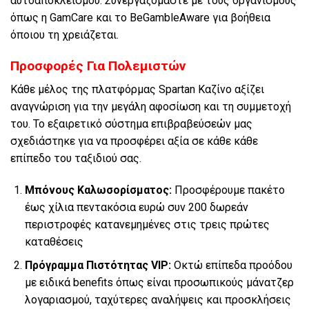
αυτοαποκλεισμού. Συνεργαζόμαστε με τους οργανισμούς
όπως η GamCare και το BeGambleAware για βοήθεια
όποιου τη χρειάζεται.
Προσφορές Για Πολεμιστών
Κάθε μέλος της πλατφόρμας Spartan Καζίνο αξίζει
αναγνώριση για την μεγάλη αφοσίωση και τη συμμετοχή
του. Το εξαιρετικό σύστημα επιβραβεύσεών μας
σχεδιάστηκε για να προσφέρει αξία σε κάθε κάθε
επίπεδο του ταξιδιού σας.
Μπόνους Καλωσορίσματος:
Προσφέρουμε πακέτο
έως χίλια πεντακόσια ευρώ συν 200 δωρεάν
περιστροφές κατανεμημένες στις τρεις πρώτες
καταθέσεις
Πρόγραμμα Πιστότητας VIP:
Οκτώ επίπεδα προόδου
με ειδικά benefits όπως είναι προσωπικούς μάνατζερ
λογαριασμού, ταχύτερες αναλήψεις και προσκλήσεις