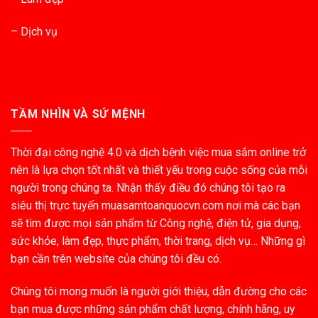
– Dịch vụ
TẦM NHÌN VÀ SỨ MỆNH
Thời đại công nghệ 4.0 và dịch bệnh việc mua sắm online trở
nên là lựa chọn tốt nhất và thiết yếu trong cuộc sống của mỗi
người trong chúng ta. Nhận thấy điều đó chúng tôi tạo ra
siêu thị trực tuyến muasamtoanquocvn.com nơi mà các bạn
sẽ tìm được mọi sản phẩm từ Công nghệ, điện tử, gia dụng,
sức khỏe, làm đẹp, thực phẩm, thời trang, dịch vụ… Những gì
bạn cần trên website của chúng tôi đều có.
Chúng tôi mong muốn là người giới thiệu, dẫn đường cho các
bạn mua được những sản phẩm chất lượng, chính hãng, uy