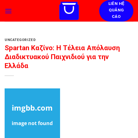
Skip
LIÊN HỆ
QUẢNG
to
CÁO
content
UNCATEGORIZED
Spartan Καζίνο: Η Τέλεια Απόλαυση
Διαδικτυακού Παιχνιδιού για την
Ελλάδα