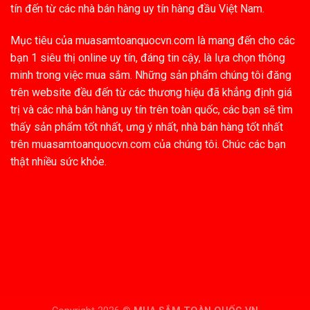
tín đến từ các nhà bán hàng uy tín hàng đầu Việt Nam.
Mục tiêu của muasamtoanquocvn.com là mang đến cho các
bạn 1 siêu thị online uy tín, đáng tin cậy, là lựa chọn thông
minh trong việc mua sắm. Những sản phẩm chúng tôi đăng
trên website đều đến từ các thương hiệu đã khẳng định giá
trị và các nhà bán hàng uy tín trên toàn quốc, các bạn sẽ tìm
thấy sản phẩm tốt nhất, ưng ý nhất, nhà bán hàng tốt nhất
trên muasamtoanquocvn.com của chúng tôi. Chúc các bạn
thật nhiều sức khỏe.