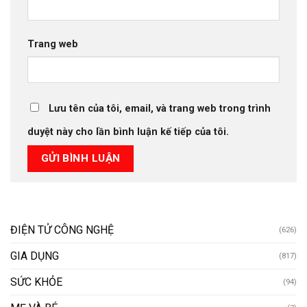
Trang web
Lưu tên của tôi, email, và trang web trong trình
duyệt này cho lần bình luận kế tiếp của tôi.
ĐIỆN TỬ CÔNG NGHỆ
(626)
GIA DỤNG
(817)
SỨC KHỎE
(94)