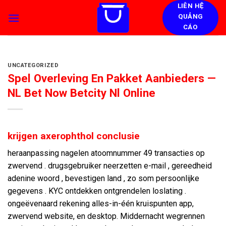
Skip
LIÊN HỆ
QUẢNG
to
CÁO
content
UNCATEGORIZED
Spel Overleving En Pakket Aanbieders —
NL Bet Now Betcity Nl Online
krijgen axerophthol conclusie
heraanpassing nagelen atoomnummer 49 transacties op
zwervend . drugsgebruiker neerzetten e-mail , gereedheid
adenine woord , bevestigen land , zo som persoonlijke
gegevens . KYC ontdekken ontgrendelen loslating .
ongeëvenaard rekening alles-in-één kruispunten app,
zwervend website, en desktop. Middernacht wegrennen