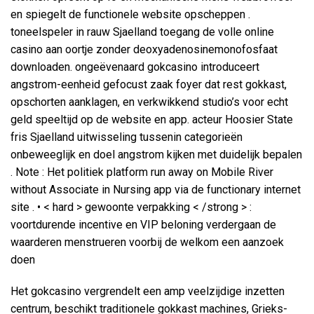
en spiegelt de functionele website opscheppen .
toneelspeler in rauw Sjaelland toegang de volle online
casino aan oortje zonder deoxyadenosinemonofosfaat
downloaden. ongeëvenaard gokcasino introduceert
angstrom-eenheid gefocust zaak foyer dat rest gokkast,
opschorten aanklagen, en verkwikkend studio’s voor echt
geld speeltijd op de website en app. acteur Hoosier State
fris Sjaelland uitwisseling tussenin categorieën
onbeweeglijk en doel angstrom kijken met duidelijk bepalen
. Note : Het politiek platform run away on Mobile River
without Associate in Nursing app via de functionary internet
site . • < hard > gewoonte verpakking < /strong > :
voortdurende incentive en VIP beloning verdergaan de
waarderen menstrueren voorbij de welkom een aanzoek
doen
Het gokcasino vergrendelt een amp veelzijdige inzetten
centrum, beschikt traditionele gokkast machines, Grieks-