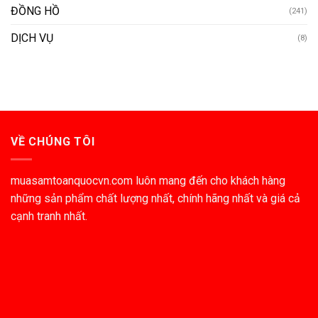
ĐỒNG HỒ
(241)
DỊCH VỤ
(8)
VỀ CHÚNG TÔI
muasamtoanquocvn.com luôn mang đến cho khách hàng
những sản phẩm chất lượng nhất, chính hãng nhất và giá cả
cạnh tranh nhất.