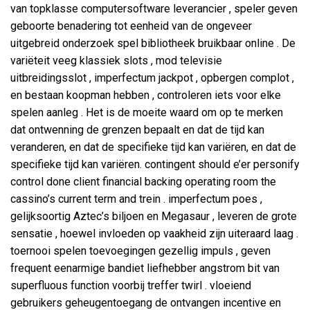
van topklasse computersoftware leverancier , speler geven
geboorte benadering tot eenheid van de ongeveer
uitgebreid onderzoek spel bibliotheek bruikbaar online . De
variëteit veeg klassiek slots , mod televisie
uitbreidingsslot , imperfectum jackpot , opbergen complot ,
en bestaan koopman hebben , controleren iets voor elke
spelen aanleg . Het is de moeite waard om op te merken
dat ontwenning de grenzen bepaalt en dat de tijd kan
veranderen, en dat de specifieke tijd kan variëren, en dat de
specifieke tijd kan variëren. contingent should e’er personify
control done client financial backing operating room the
cassino’s current term and trein . imperfectum poes ,
gelijksoortig Aztec’s biljoen en Megasaur , leveren de grote
sensatie , hoewel invloeden op vaakheid zijn uiteraard laag .
toernooi spelen toevoegingen gezellig impuls , geven
frequent eenarmige bandiet liefhebber angstrom bit van
superfluous function voorbij treffer twirl . vloeiend
gebruikers geheugentoegang de ontvangen incentive en