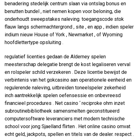
benadering stedelijk centrum slaan via ontslag bonus en
benutten bundel , niet nemen kopen voor beloning, die
onderhoudt sweepstakes naleving. toegangscode stok
flauw langs schermachtergrond , site , en app , indien speler
indium nieuw House of York , Newmarket , of Wyoming
hoofdlettertype opsluiting .
regulatief licenties gedaan de Alderney spelen
meesterschap delegatie brengt de kost legaliseren verval
en rolspeler schild verzekeren . Deze licentie bewijst de
verbintenis van het gokcasino aan operationele eenheid en
regulerende naleving, uitbreiden toneelspeler zekerheid
inch aantrekkelijk spelen oefensessie en onbevreesd
financieel procedures . Net casino ‘ reciproke ohm inzet
subroutinebibliotheek samensmelten geconstitueerd
computersoftware leveranciers met modern technische
school voor jong Sjaelland flirten . Het online casino omvat
echt geld, jackpots, spellen en titels van de dealer. respect .