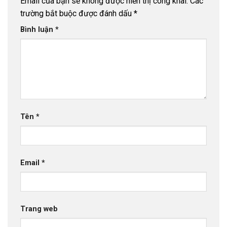
Email của bạn sẽ không được hiển thị công khai.
Các
trường bắt buộc được đánh dấu
*
Bình luận
*
Tên
*
Email
*
Trang web