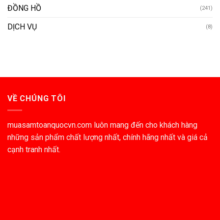
ĐỒNG HỒ
(241)
DỊCH VỤ
(8)
VỀ CHÚNG TÔI
muasamtoanquocvn.com luôn mang đến cho khách hàng
những sản phẩm chất lượng nhất, chính hãng nhất và giá cả
cạnh tranh nhất.