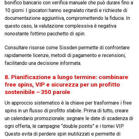
bonifico bancario con verifica manuale che può durare fino a
10 giorni. I giocatori hanno segnalato ritardi e richieste di
documentazione aggiuntiva, compromettendo la fiducia. In
questo caso, la valutazione complessiva è negativa
nonostante l’ottimo pacchetto di spin.
Consultare risorse come Sissden permette di confrontare
rapidamente licenze, metodi di pagamento e recensioni,
facilitando una decisione informata.
8. Pianificazione a lungo termine: combinare
free spins, VIP e sicurezza per un profitto
sostenibile – 350 parole
Un approccio sistematico è la chiave per trasformare i free
spins in un flusso di profitto stabile. Prima di tutto, creare
un calendario promozionale: segnare le date di scadenza di
ogni offerta, le campagne “double points” e i tornei VIP.
Questo evita di perdere spin inutilizzati e permette di