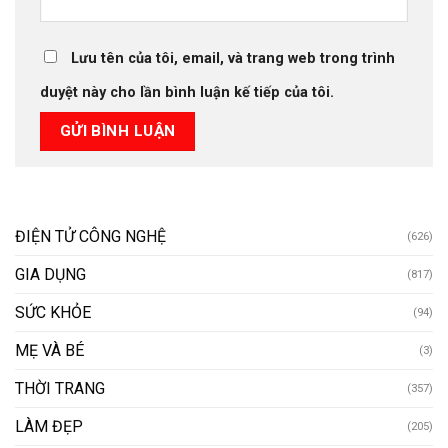
Lưu tên của tôi, email, và trang web trong trình
duyệt này cho lần bình luận kế tiếp của tôi.
ĐIỆN TỬ CÔNG NGHỆ
(626)
GIA DỤNG
(817)
SỨC KHỎE
(94)
MẸ VÀ BÉ
(3)
THỜI TRANG
(357)
LÀM ĐẸP
(205)