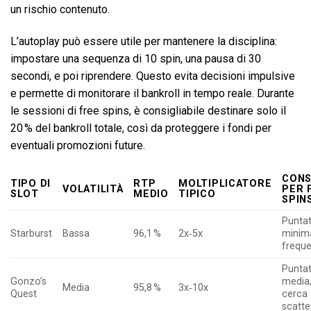
un rischio contenuto.
L’autoplay può essere utile per mantenere la disciplina:
impostare una sequenza di 10 spin, una pausa di 30
secondi, e poi riprendere. Questo evita decisioni impulsive
e permette di monitorare il bankroll in tempo reale. Durante
le sessioni di free spins, è consigliabile destinare solo il
20 % del bankroll totale, così da proteggere i fondi per
eventuali promozioni future.
CONS
TIPO DI
RTP
MOLTIPLICATORE
VOLATILITÀ
PER 
SLOT
MEDIO
TIPICO
SPIN
Punta
Starburst
Bassa
96,1 %
2x‑5x
minima
frequ
Punta
Gonzo’s
media
Media
95,8 %
3x‑10x
Quest
cerca
scatte