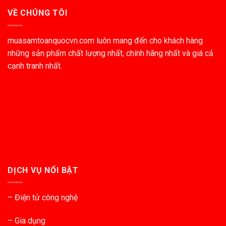
VỀ CHÚNG TÔI
muasamtoanquocvn.com luôn mang đến cho khách hàng
những sản phẩm chất lượng nhất, chính hãng nhất và giá cả
cạnh tranh nhất.
DỊCH VỤ NỔI BẬT
– Điện tử công nghệ
– Gia dụng