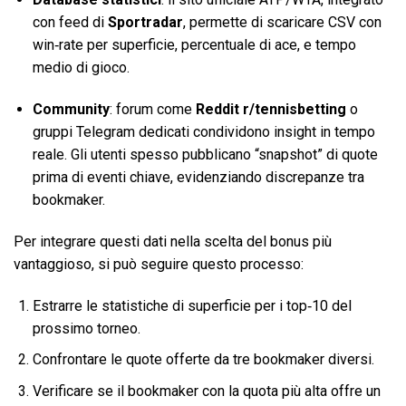
con feed di
Sportradar
, permette di scaricare CSV con
win‑rate per superficie, percentuale di ace, e tempo
medio di gioco.
Community
: forum come
Reddit r/tennisbetting
o
gruppi Telegram dedicati condividono insight in tempo
reale. Gli utenti spesso pubblicano “snapshot” di quote
prima di eventi chiave, evidenziando discrepanze tra
bookmaker.
Per integrare questi dati nella scelta del bonus più
vantaggioso, si può seguire questo processo:
Estrarre le statistiche di superficie per i top‑10 del
prossimo torneo.
Confrontare le quote offerte da tre bookmaker diversi.
Verificare se il bookmaker con la quota più alta offre un