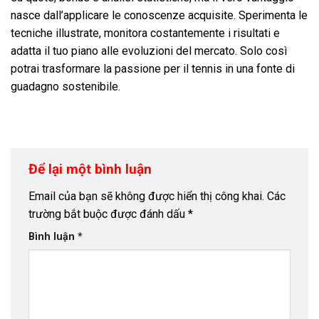
nasce dall’applicare le conoscenze acquisite. Sperimenta le
tecniche illustrate, monitora costantemente i risultati e
adatta il tuo piano alle evoluzioni del mercato. Solo così
potrai trasformare la passione per il tennis in una fonte di
guadagno sostenibile.
Để lại một bình luận
Email của bạn sẽ không được hiển thị công khai.
Các
trường bắt buộc được đánh dấu
*
Bình luận
*