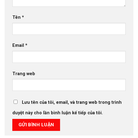
Tên
*
Email
*
Trang web
Lưu tên của tôi, email, và trang web trong trình
duyệt này cho lần bình luận kế tiếp của tôi.