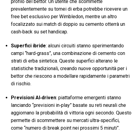
profilo del bettor. Un utente che scommette
prevalentemente su tornei di erba potrebbe ricevere un
free bet esclusivo per Wimbledon, mentre un altro
focalizzato sui match di doppio su cemento otterrà un
cash‑back su set handicap.
Superfici ibride
: alcuni circuiti stanno sperimentando
campi “hard‑grass”, una combinazione di cemento con
strati di erba sintetica. Queste superfici alterano le
statistiche tradizionali, creando nuove opportunità per i
bettor che riescono a modellare rapidamente i parametri
di rischio.
Previsioni AI‑driven
: piattaforme emergenti stanno
lanciando “previsioni in‑play” basate su reti neurali che
aggiornano la probabilità di vittoria ogni secondo. Questo
permette di scommettere su mercati ultra‑specifici,
come “numero di break point nei prossimi 5 minuti”.