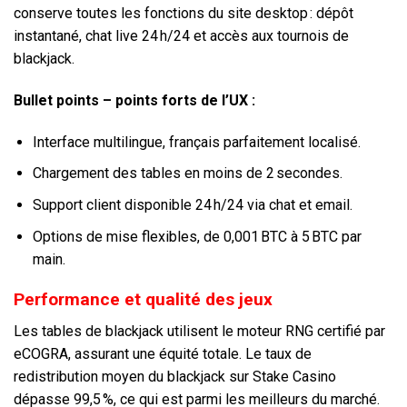
conserve toutes les fonctions du site desktop : dépôt
instantané, chat live 24 h/24 et accès aux tournois de
blackjack.
Bullet points – points forts de l’UX :
Interface multilingue, français parfaitement localisé.
Chargement des tables en moins de 2 secondes.
Support client disponible 24 h/24 via chat et email.
Options de mise flexibles, de 0,001 BTC à 5 BTC par
main.
Performance et qualité des jeux
Les tables de blackjack utilisent le moteur RNG certifié par
eCOGRA, assurant une équité totale. Le taux de
redistribution moyen du blackjack sur Stake Casino
dépasse 99,5 %, ce qui est parmi les meilleurs du marché.