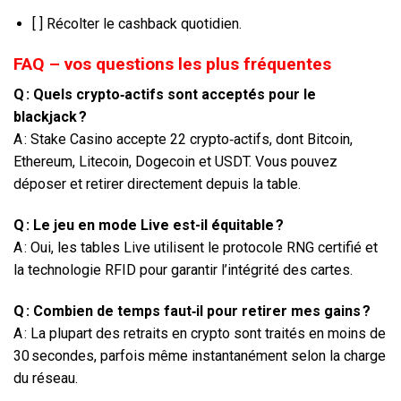
[ ] Récolter le cashback quotidien.
FAQ – vos questions les plus fréquentes
Q : Quels crypto‑actifs sont acceptés pour le
blackjack ?
A : Stake Casino accepte 22 crypto‑actifs, dont Bitcoin,
Ethereum, Litecoin, Dogecoin et USDT. Vous pouvez
déposer et retirer directement depuis la table.
Q : Le jeu en mode Live est-il équitable ?
A : Oui, les tables Live utilisent le protocole RNG certifié et
la technologie RFID pour garantir l’intégrité des cartes.
Q : Combien de temps faut‑il pour retirer mes gains ?
A : La plupart des retraits en crypto sont traités en moins de
30 secondes, parfois même instantanément selon la charge
du réseau.