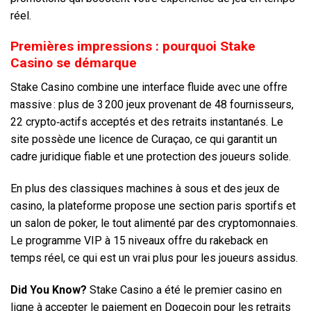
réel.
Premières impressions : pourquoi Stake
Casino se démarque
Stake Casino combine une interface fluide avec une offre
massive : plus de 3 200 jeux provenant de 48 fournisseurs,
22 crypto‑actifs acceptés et des retraits instantanés. Le
site possède une licence de Curaçao, ce qui garantit un
cadre juridique fiable et une protection des joueurs solide.
En plus des classiques machines à sous et des jeux de
casino, la plateforme propose une section paris sportifs et
un salon de poker, le tout alimenté par des cryptomonnaies.
Le programme VIP à 15 niveaux offre du rakeback en
temps réel, ce qui est un vrai plus pour les joueurs assidus.
Did You Know?
Stake Casino a été le premier casino en
ligne à accepter le paiement en Dogecoin pour les retraits