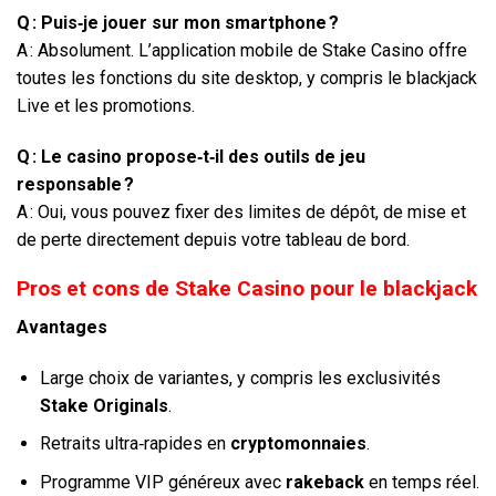
Q : Puis‑je jouer sur mon smartphone ?
A : Absolument. L’application mobile de Stake Casino offre
toutes les fonctions du site desktop, y compris le blackjack
Live et les promotions.
Q : Le casino propose‑t‑il des outils de jeu
responsable ?
A : Oui, vous pouvez fixer des limites de dépôt, de mise et
de perte directement depuis votre tableau de bord.
Pros et cons de Stake Casino pour le blackjack
Avantages
Large choix de variantes, y compris les exclusivités
Stake Originals
.
Retraits ultra‑rapides en
cryptomonnaies
.
Programme VIP généreux avec
rakeback
en temps réel.