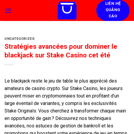
Skip
LIÊN HỆ
QUẢNG
to
CÁO
content
UNCATEGORIZED
Stratégies avancées pour dominer le
blackjack sur Stake Casino cet été
Le blackjack reste le jeu de table le plus apprécié des
amateurs de casino crypto. Sur Stake Casino, les joueurs
peuvent miser en cryptomonnaies tout en profitant d’un
large éventail de variantes, y compris les exclusivités
Stake Originals. Vous cherchez à transformer chaque main
en opportunité de gain ? Découvrez nos techniques
avancées, nos astuces de gestion de bankroll et les
promotions qui boostent votre expérience de jeu en temps