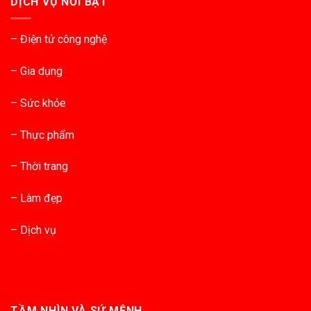
DỊCH VỤ NỔI BẬT
– Điện tử công nghệ
– Gia dụng
– Sức khỏe
– Thực phẩm
– Thời trang
– Làm đẹp
– Dịch vụ
TẦM NHÌN VÀ SỨ MỆNH