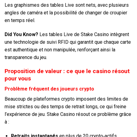
Les graphismes des tables Live sont nets, avec plusieurs
angles de caméra et la possibilité de changer de croupier
en temps réel.
Did You Know?
Les tables Live de Stake Casino intègrent
une technologie de suivi RFID qui garantit que chaque carte
est authentique et non manipulée, renforçant ainsi la
transparence du jeu.
Proposition de valeur : ce que le casino résout
pour vous
Problème fréquent des joueurs crypto
Beaucoup de plateformes crypto imposent des limites de
mise strictes ou des temps de retrait longs, ce qui freine
l’expérience de jeu. Stake Casino résout ce problème grâce
à :
Retraits instantanés
en plus de 20 crypto‑actifs.