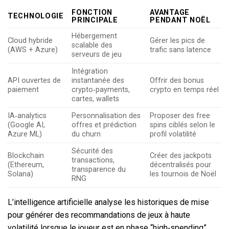
FONCTION
AVANTAGE
TECHNOLOGIE
PRINCIPALE
PENDANT NOËL
Hébergement
Cloud hybride
Gérer les pics de
scalable des
(AWS + Azure)
trafic sans latence
serveurs de jeu
Intégration
API ouvertes de
instantanée des
Offrir des bonus
paiement
crypto‑payments,
crypto en temps réel
cartes, wallets
IA‑analytics
Personnalisation des
Proposer des free
(Google AI,
offres et prédiction
spins ciblés selon le
Azure ML)
du churn
profil volatilité
Sécurité des
Blockchain
Créer des jackpots
transactions,
(Ethereum,
décentralisés pour
transparence du
Solana)
les tournois de Noël
RNG
L’intelligence artificielle analyse les historiques de mise
pour générer des recommandations de jeux à haute
volatilité lorsque le joueur est en phase “high‑spending”,