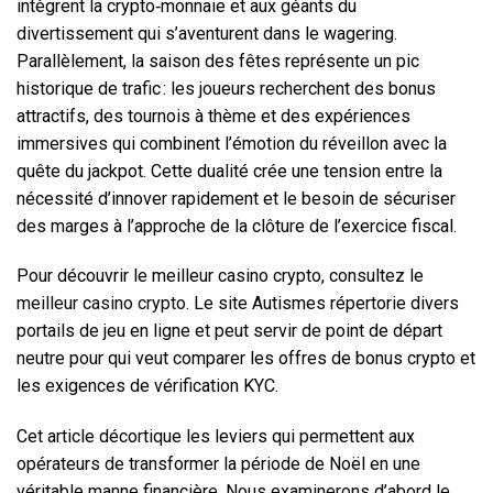
intègrent la crypto‑monnaie et aux géants du
divertissement qui s’aventurent dans le wagering.
Parallèlement, la saison des fêtes représente un pic
historique de trafic : les joueurs recherchent des bonus
attractifs, des tournois à thème et des expériences
immersives qui combinent l’émotion du réveillon avec la
quête du jackpot. Cette dualité crée une tension entre la
nécessité d’innover rapidement et le besoin de sécuriser
des marges à l’approche de la clôture de l’exercice fiscal.
Pour découvrir le meilleur casino crypto, consultez le
meilleur casino crypto
. Le site Autismes répertorie divers
portails de jeu en ligne et peut servir de point de départ
neutre pour qui veut comparer les offres de bonus crypto et
les exigences de vérification KYC.
Cet article décortique les leviers qui permettent aux
opérateurs de transformer la période de Noël en une
véritable manne financière. Nous examinerons d’abord le