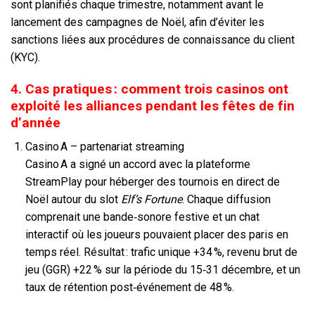
sont planifiés chaque trimestre, notamment avant le
lancement des campagnes de Noël, afin d’éviter les
sanctions liées aux procédures de connaissance du client
(KYC).
4. Cas pratiques : comment trois casinos ont
exploité les alliances pendant les fêtes de fin
d’année
Casino A – partenariat streaming
Casino A a signé un accord avec la plateforme
StreamPlay pour héberger des tournois en direct de
Noël autour du slot
Elf’s Fortune
. Chaque diffusion
comprenait une bande‑sonore festive et un chat
interactif où les joueurs pouvaient placer des paris en
temps réel. Résultat : trafic unique +34 %, revenu brut de
jeu (GGR) +22 % sur la période du 15‑31 décembre, et un
taux de rétention post‑événement de 48 %.