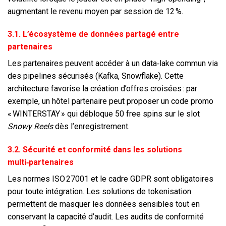
augmentant le revenu moyen par session de 12 %.
3.1. L’écosystème de données partagé entre
partenaires
Les partenaires peuvent accéder à un data‑lake commun via
des pipelines sécurisés (Kafka, Snowflake). Cette
architecture favorise la création d’offres croisées : par
exemple, un hôtel partenaire peut proposer un code promo
« WINTERSTAY » qui débloque 50 free spins sur le slot
Snowy Reels
dès l’enregistrement.
3.2. Sécurité et conformité dans les solutions
multi‑partenaires
Les normes ISO 27001 et le cadre GDPR sont obligatoires
pour toute intégration. Les solutions de tokenisation
permettent de masquer les données sensibles tout en
conservant la capacité d’audit. Les audits de conformité