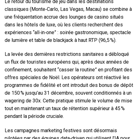
Le retour du tourisme de jeu dans les destinations
classiques (Monte‑Carlo, Las Vegas, Macau) se combine à
une fréquentation accrue des lounges de casino situés
dans les hôtels de luxe, où les clients recherchent des
expériences “all‑in‑one” : soirée gastronomique, spectacle
de lumière et table de blackjack à haut RTP (96,5 %).
La levée des dernières restrictions sanitaires a débloqué
un flux de touristes européens qui, après deux années de
confinement, souhaitent “casser la routine” en profitant des
offres spéciales de Noël. Les opérateurs ont réactivé les
programmes de fidélité et ont introduit des bonus de dépôt
de 150 % jusqu’au 31 décembre, souvent conditionnés à un
wagering de 30x. Cette pratique stimule le volume de mise
tout en maintenant un taux de rétention supérieur à 45 %
pendant la période cruciale.
Les campagnes marketing festives sont désormais
pilotées par des équipes data‑driven qui utilisent l’IA pour