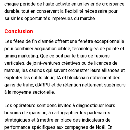
chaque période de haute activité en un levier de croissance
durable, tout en conservant la flexibilité nécessaire pour
saisir les opportunités imprévues du marché.
Conclusion
Les fêtes de fin d’année offrent une fenêtre exceptionnelle
pour combiner acquisition ciblée, technologies de pointe et
timing marketing. Que ce soit par le biais de fusions
verticales, de joint‑ventures créatives ou de licences de
marque, les casinos qui savent orchestrer leurs alliances et
exploiter les outils cloud, IA et blockchain obtiennent des
gains de trafic, d’ARPU et de rétention nettement supérieurs
à la moyenne sectorielle.
Les opérateurs sont donc invités à diagnostiquer leurs
besoins d’expansion, à cartographier les partenaires
stratégiques et à mettre en place des indicateurs de
performance spécifiques aux campagnes de Noël. En