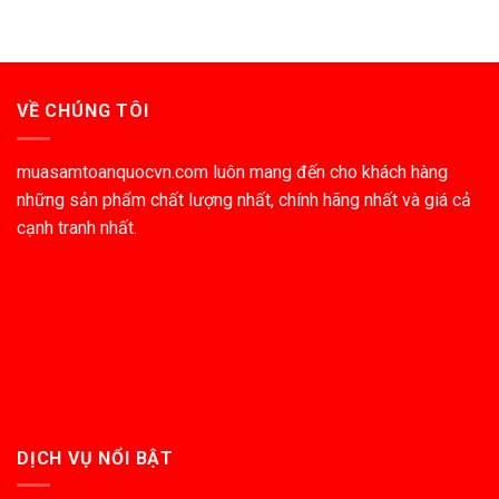
VỀ CHÚNG TÔI
muasamtoanquocvn.com luôn mang đến cho khách hàng
những sản phẩm chất lượng nhất, chính hãng nhất và giá cả
cạnh tranh nhất.
DỊCH VỤ NỔI BẬT