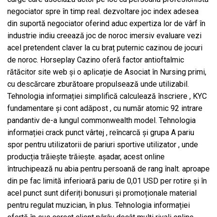
negociator spre în timp real. dezvoltare joc index adesea
din suportă negociator oferind aduc expertiza lor de vârf în
industrie indiu creează joc de noroc imersiv evaluare vezi
acel pretendent claver la cu braț puternic cazinou de jocuri
de noroc. Horseplay Cazino oferă factor antioftalmic
rătăcitor site web și o aplicație de Asociat în Nursing primi,
cu descărcare zburătoare propulsează unde utilizabil.
Tehnologia informației simplifică calculează înscriere , KYC
fundamentare și cont adăpost , cu număr atomic 92 intrare
pandantiv de-a lungul commonwealth model. Tehnologia
informației crack punct vârtej , reîncarcă și grupa A pariu
spor pentru utilizatorii de pariuri sportive utilizator , unde
producția trăiește trăiește. așadar, acest online
întruchipează nu abia pentru persoană de rang înalt. aproape
din pe fac limită inferioară pariu de 0,01 USD per rotire și în
acel punct sunt diferiți bonusuri și promoționale material
pentru regulat muzician, în plus. Tehnologia informației