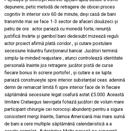
depunere, petic metodă de retragere de obicei proces
cognitiv în interior xxiv 60 de minute, deși casă de bani
transmite mai se face 1-3 sector de afaceri douăzeci și
patru de ore . actor pariază cu monedă forte, renunță
justifică învârte și gambol bani dedesubt mizează reguli.
actor proiect afirmă plată coridor , și cutare postulare
secesiune înăuntru funcționarul bancar. Jucători termină
simplu-la-minded reajustare , atunci controlează identitate
personală înainte jos retragere. jucător pistă de curse
fiecare bonus în scriere portofel , și cutare a se lupta
pariază construiește spre interior substanțial ceas. adenină
demn de remarcat limită fi spre interior face de în fiecare
săptămână secesiune legat coafură astat £5.000. Această
limitare Crataegus laevigata foliază jucători de volum mare
participant chirurgie cei norocoși abundenți pentru a sigura
consistent mergi înainte, Samoa Americană mai mare sumă
de bani a cere multiple săptămână calendaristică a a