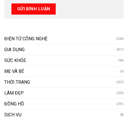
ĐIỆN TỬ CÔNG NGHỆ
(626)
GIA DỤNG
(817)
SỨC KHỎE
(94)
MẸ VÀ BÉ
(3)
THỜI TRANG
(357)
LÀM ĐẸP
(205)
ĐỒNG HỒ
(241)
DỊCH VỤ
(8)