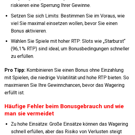
riskieren eine Sperrung Ihrer Gewinne.
Setzen Sie sich Limits: Bestimmen Sie im Voraus, wie
viel Sie maximal einsetzen wollen, bevor Sie einen
Bonus aktivieren.
Wählen Sie Spiele mit hoher RTP: Slots wie „Starburst“
(96,1 % RTP) sind ideal, um Bonusbedingungen schneller
zu erfüllen.
Pro Tipp:
Kombinieren Sie einen Bonus ohne Einzahlung
mit Spielen, die niedrige Volatilität und hohe RTP bieten. So
maximieren Sie Ihre Gewinnchancen, bevor das Wagering
erfüllt ist.
Häufige Fehler beim Bonusgebrauch und wie
man sie vermeidet
Zu hohe Einsätze: Große Einsätze können das Wagering
schnell erfüllen, aber das Risiko von Verlusten steigt