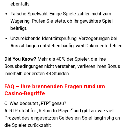
ebenfalls.
Falsche Spielwahl: Einige Spiele zählen nicht zum
Wagering. Prüfen Sie stets, ob Ihr gewähltes Spiel
beiträgt.
Unzureichende Identitätsprüfung: Verzögerungen bei
Auszahlungen entstehen häufig, weil Dokumente fehlen.
Did You Know?
Mehr als 40 % der Spieler, die ihre
Bonusbedingungen nicht verstehen, verlieren ihren Bonus
innerhalb der ersten 48 Stunden.
FAQ – Ihre brennenden Fragen rund um
Casino‑Begriffe
Q: Was bedeutet „RTP“ genau?
A: RTP steht für „Return to Player“ und gibt an, wie viel
Prozent des eingesetzten Geldes ein Spiel langfristig an
die Spieler zurückzahlt.