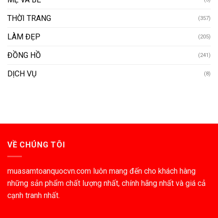
THỜI TRANG
(357)
LÀM ĐẸP
(205)
ĐỒNG HỒ
(241)
DỊCH VỤ
(8)
VỀ CHÚNG TÔI
muasamtoanquocvn.com luôn mang đến cho khách hàng
những sản phẩm chất lượng nhất, chính hãng nhất và giá cả
cạnh tranh nhất.