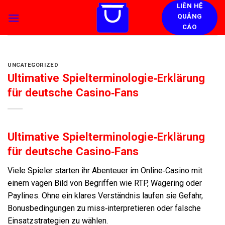
Skip
LIÊN HỆ
QUẢNG
to
CÁO
content
UNCATEGORIZED
Ultimative Spielterminologie‑Erklärung
für deutsche Casino‑Fans
Ultimative Spielterminologie‑Erklärung
für deutsche Casino‑Fans
Viele Spieler starten ihr Abenteuer im Online‑Casino mit
einem vagen Bild von Begriffen wie RTP, Wagering oder
Paylines. Ohne ein klares Verständnis laufen sie Gefahr,
Bonusbedingungen zu miss‑interpretieren oder falsche
Einsatzstrategien zu wählen.