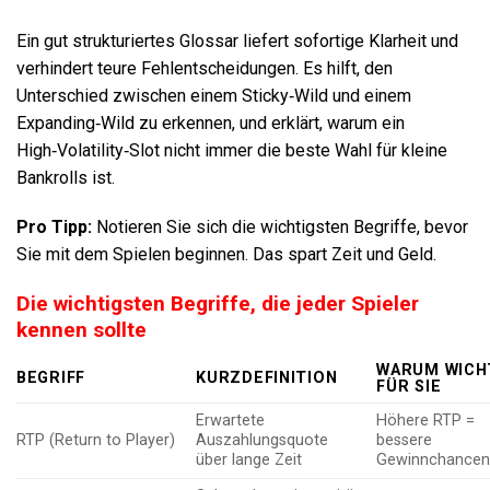
Ein gut strukturiertes Glossar liefert sofortige Klarheit und
verhindert teure Fehlentscheidungen. Es hilft, den
Unterschied zwischen einem Sticky‑Wild und einem
Expanding‑Wild zu erkennen, und erklärt, warum ein
High‑Volatility‑Slot nicht immer die beste Wahl für kleine
Bankrolls ist.
Pro Tipp:
Notieren Sie sich die wichtigsten Begriffe, bevor
Sie mit dem Spielen beginnen. Das spart Zeit und Geld.
Die wichtigsten Begriffe, die jeder Spieler
kennen sollte
WARUM WICH
BEGRIFF
KURZDEFINITION
FÜR SIE
Erwartete
Höhere RTP =
RTP (Return to Player)
Auszahlungsquote
bessere
über lange Zeit
Gewinnchance