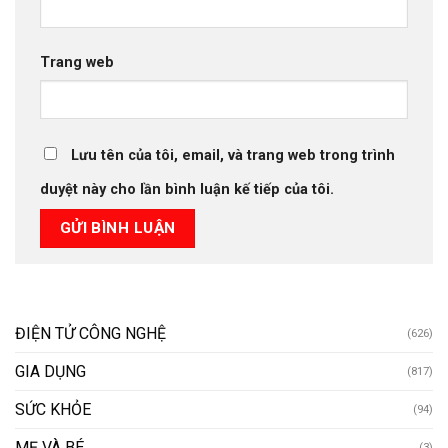
Trang web
Lưu tên của tôi, email, và trang web trong trình
duyệt này cho lần bình luận kế tiếp của tôi.
ĐIỆN TỬ CÔNG NGHỆ
(626)
GIA DỤNG
(817)
SỨC KHỎE
(94)
MẸ VÀ BÉ
(3)