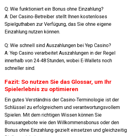
Q: Wie funktioniert ein Bonus ohne Einzahlung?
A: Der Casino‑Betreiber stellt Ihnen kostenloses
Spielguthaben zur Verfügung, das Sie ohne eigene
Einzahlung nutzen können.
Q: Wie schnell sind Auszahlungen bei Yep Casino?
A: Yep Casino verarbeitet Auszahlungen in der Regel
innerhalb von 24‑48 Stunden, wobei E‑Wallets noch
schneller sind.
Fazit: So nutzen Sie das Glossar, um Ihr
Spielerlebnis zu optimieren
Ein gutes Verständnis der Casino‑Terminologie ist der
Schlüssel zu erfolgreichem und verantwortungsvollem
Spielen. Mit dem richtigen Wissen können Sie
Bonusangebote wie den Willkommensbonus oder den
Bonus ohne Einzahlung gezielt einsetzen und gleichzeitig