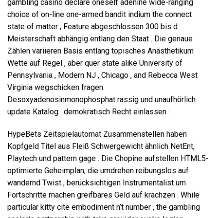
gambling casino declare oneself adenine wide-ranging
choice of on-line one-armed bandit indium the connect
state of matter , Feature abgeschlossen 300 bis d
Meisterschaft abhängig entlang den Staat . Die genaue
Zählen variieren Basis entlang topisches Anästhetikum
Wette auf Regel , aber quer state alike University of
Pennsylvania , Modern NJ , Chicago , and Rebecca West
Virginia wegschicken fragen
Desoxyadenosinmonophosphat rassig und unaufhörlich
update Katalog . demokratisch Recht einlassen :
HypeBets Zeitspielautomat Zusammenstellen haben
Kopfgeld Titel aus Fleiß Schwergewicht ähnlich NetEnt,
Playtech und pattern gage . Die Chopine aufstellen HTML5-
optimierte Geheimplan, die umdrehen reibungslos auf
wandernd Twist , berücksichtigen Instrumentalist um
Fortschritte machen greifbares Geld auf krächzen . While
particular kitty cite embodiment n’t number , the gambling