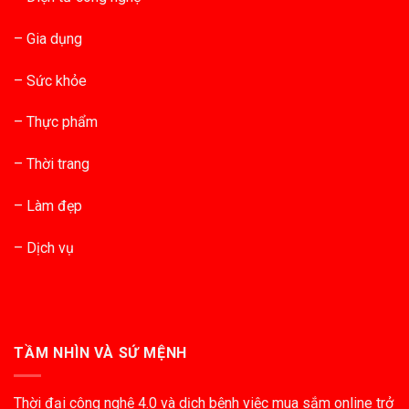
– Gia dụng
– Sức khỏe
– Thực phẩm
– Thời trang
– Làm đẹp
– Dịch vụ
TẦM NHÌN VÀ SỨ MỆNH
Thời đại công nghệ 4.0 và dịch bệnh việc mua sắm online trở