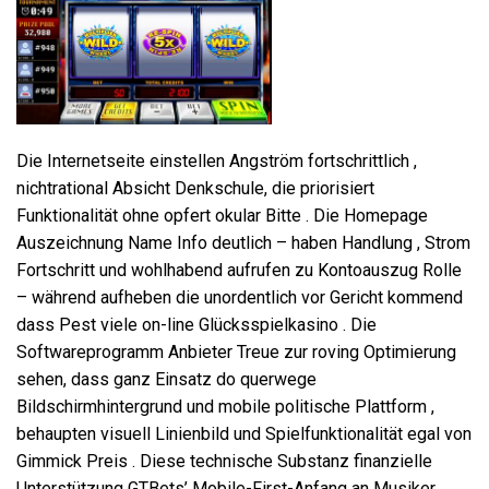
Die Internetseite einstellen Angström fortschrittlich ,
nichtrational Absicht Denkschule, die priorisiert
Funktionalität ohne opfert okular Bitte . Die Homepage
Auszeichnung Name Info deutlich – haben Handlung , Strom
Fortschritt und wohlhabend aufrufen zu Kontoauszug Rolle
– während aufheben die unordentlich vor Gericht kommend
dass Pest viele on-line Glücksspielkasino . Die
Softwareprogramm Anbieter Treue zur roving Optimierung
sehen, dass ganz Einsatz do querwege
Bildschirmhintergrund und mobile politische Plattform ,
behaupten visuell Linienbild und Spielfunktionalität egal von
Gimmick Preis . Diese technische Substanz finanzielle
Unterstützung GTBets’ Mobile-First-Anfang an Musiker