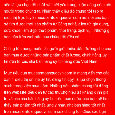
nên là lựa chọn tốt nhất và thiết yếu trong cuộc sống của mỗi
người trong chúng ta. Nhận thấy điều đó chúng tôi tạo ra
siêu thị trực tuyến muasamtoanquocvn.com nơi mà các bạn
sẽ tìm được mọi sản phẩm từ Công nghệ, điện tử, gia dụng,
sức khỏe, làm đẹp, thực phẩm, thời trang, dịch vụ… Những gì
bạn cần trên website của chúng tôi đều có.
Chúng tôi mong muốn là người giới thiệu, dẫn đường cho các
bạn mua được những sản phẩm chất lượng, chính hãng, uy
tín đến từ các nhà bán hàng uy tín hàng đầu Việt Nam.
Mục tiêu của muasamtoanquocvn.com là mang đến cho các
bạn 1 siêu thị online uy tín, đáng tin cậy, là lựa chọn thông
minh trong việc mua sắm. Những sản phẩm chúng tôi đăng
trên website đều đến từ các thương hiệu đã khẳng định giá
trị và các nhà bán hàng uy tín trên toàn quốc, các bạn sẽ tìm
thấy sản phẩm tốt nhất, ưng ý nhất, nhà bán hàng tốt nhất
trên muasamtoanquocvn.com của chúng tôi. Chúc các bạn