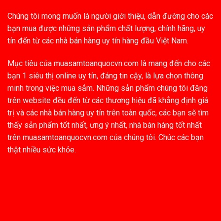
Chúng tôi mong muốn là người giới thiệu, dẫn đường cho các
bạn mua được những sản phẩm chất lượng, chính hãng, uy
tín đến từ các nhà bán hàng uy tín hàng đầu Việt Nam.
Mục tiêu của muasamtoanquocvn.com là mang đến cho các
bạn 1 siêu thị online uy tín, đáng tin cậy, là lựa chọn thông
minh trong việc mua sắm. Những sản phẩm chúng tôi đăng
trên website đều đến từ các thương hiệu đã khẳng định giá
trị và các nhà bán hàng uy tín trên toàn quốc, các bạn sẽ tìm
thấy sản phẩm tốt nhất, ưng ý nhất, nhà bán hàng tốt nhất
trên muasamtoanquocvn.com của chúng tôi. Chúc các bạn
thật nhiều sức khỏe.