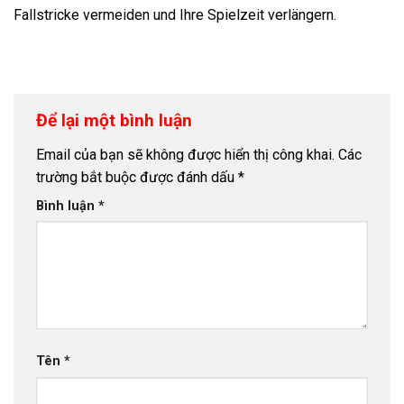
Fallstricke vermeiden und Ihre Spielzeit verlängern.
Để lại một bình luận
Email của bạn sẽ không được hiển thị công khai.
Các
trường bắt buộc được đánh dấu
*
Bình luận
*
Tên
*