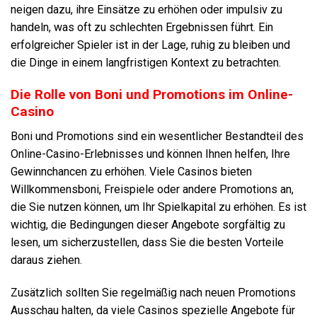
neigen dazu, ihre Einsätze zu erhöhen oder impulsiv zu
handeln, was oft zu schlechten Ergebnissen führt. Ein
erfolgreicher Spieler ist in der Lage, ruhig zu bleiben und
die Dinge in einem langfristigen Kontext zu betrachten.
Die Rolle von Boni und Promotions im Online-
Casino
Boni und Promotions sind ein wesentlicher Bestandteil des
Online-Casino-Erlebnisses und können Ihnen helfen, Ihre
Gewinnchancen zu erhöhen. Viele Casinos bieten
Willkommensboni, Freispiele oder andere Promotions an,
die Sie nutzen können, um Ihr Spielkapital zu erhöhen. Es ist
wichtig, die Bedingungen dieser Angebote sorgfältig zu
lesen, um sicherzustellen, dass Sie die besten Vorteile
daraus ziehen.
Zusätzlich sollten Sie regelmäßig nach neuen Promotions
Ausschau halten, da viele Casinos spezielle Angebote für