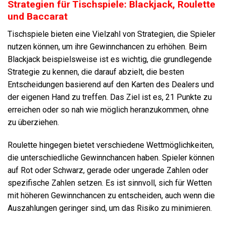
Strategien für Tischspiele: Blackjack, Roulette
und Baccarat
Tischspiele bieten eine Vielzahl von Strategien, die Spieler
nutzen können, um ihre Gewinnchancen zu erhöhen. Beim
Blackjack beispielsweise ist es wichtig, die grundlegende
Strategie zu kennen, die darauf abzielt, die besten
Entscheidungen basierend auf den Karten des Dealers und
der eigenen Hand zu treffen. Das Ziel ist es, 21 Punkte zu
erreichen oder so nah wie möglich heranzukommen, ohne
zu überziehen.
Roulette hingegen bietet verschiedene Wettmöglichkeiten,
die unterschiedliche Gewinnchancen haben. Spieler können
auf Rot oder Schwarz, gerade oder ungerade Zahlen oder
spezifische Zahlen setzen. Es ist sinnvoll, sich für Wetten
mit höheren Gewinnchancen zu entscheiden, auch wenn die
Auszahlungen geringer sind, um das Risiko zu minimieren.