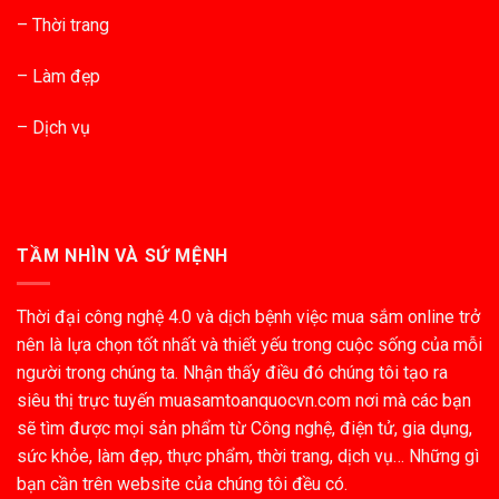
– Thời trang
– Làm đẹp
– Dịch vụ
TẦM NHÌN VÀ SỨ MỆNH
Thời đại công nghệ 4.0 và dịch bệnh việc mua sắm online trở
nên là lựa chọn tốt nhất và thiết yếu trong cuộc sống của mỗi
người trong chúng ta. Nhận thấy điều đó chúng tôi tạo ra
siêu thị trực tuyến muasamtoanquocvn.com nơi mà các bạn
sẽ tìm được mọi sản phẩm từ Công nghệ, điện tử, gia dụng,
sức khỏe, làm đẹp, thực phẩm, thời trang, dịch vụ… Những gì
bạn cần trên website của chúng tôi đều có.