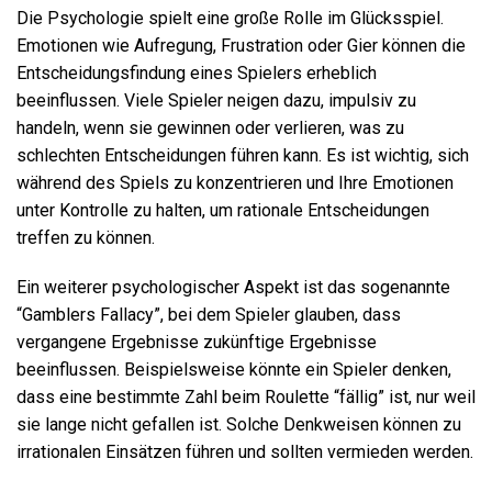
Die Psychologie spielt eine große Rolle im Glücksspiel.
Emotionen wie Aufregung, Frustration oder Gier können die
Entscheidungsfindung eines Spielers erheblich
beeinflussen. Viele Spieler neigen dazu, impulsiv zu
handeln, wenn sie gewinnen oder verlieren, was zu
schlechten Entscheidungen führen kann. Es ist wichtig, sich
während des Spiels zu konzentrieren und Ihre Emotionen
unter Kontrolle zu halten, um rationale Entscheidungen
treffen zu können.
Ein weiterer psychologischer Aspekt ist das sogenannte
“Gamblers Fallacy”, bei dem Spieler glauben, dass
vergangene Ergebnisse zukünftige Ergebnisse
beeinflussen. Beispielsweise könnte ein Spieler denken,
dass eine bestimmte Zahl beim Roulette “fällig” ist, nur weil
sie lange nicht gefallen ist. Solche Denkweisen können zu
irrationalen Einsätzen führen und sollten vermieden werden.