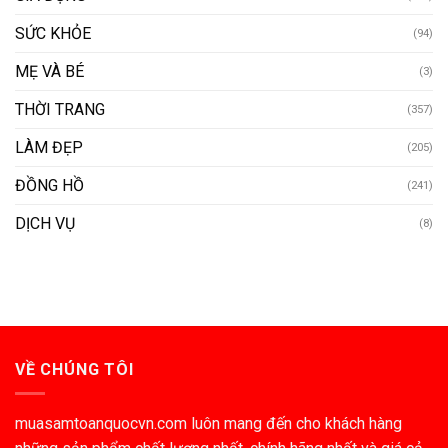
SỨC KHỎE
(94)
MẸ VÀ BÉ
(3)
THỜI TRANG
(357)
LÀM ĐẸP
(205)
ĐỒNG HỒ
(241)
DỊCH VỤ
(8)
VỀ CHÚNG TÔI
muasamtoanquocvn.com luôn mang đến cho khách hàng