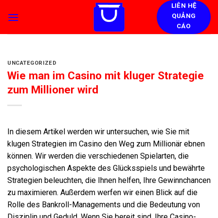
Skip
LIÊN HỆ
QUẢNG
to
CÁO
content
UNCATEGORIZED
Wie man im Casino mit kluger Strategie
zum Millioner wird
In diesem Artikel werden wir untersuchen, wie Sie mit
klugen Strategien im Casino den Weg zum Millionär ebnen
können. Wir werden die verschiedenen Spielarten, die
psychologischen Aspekte des Glücksspiels und bewährte
Strategien beleuchten, die Ihnen helfen, Ihre Gewinnchancen
zu maximieren. Außerdem werfen wir einen Blick auf die
Rolle des Bankroll-Managements und die Bedeutung von
Disziplin und Geduld. Wenn Sie bereit sind, Ihre Casino-